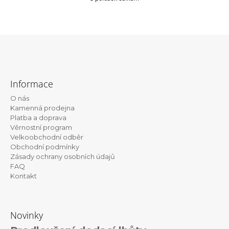
O
v
l
á
d
a
c
Z
í
á
p
Informace
r
p
v
O nás
a
k
Kamenná prodejna
t
y
Platba a doprava
v
Věrnostní program
í
ý
Velkoobchodní odběr
p
Obchodní podmínky
i
Zásady ochrany osobních údajů
s
FAQ
u
Kontakt
Novinky