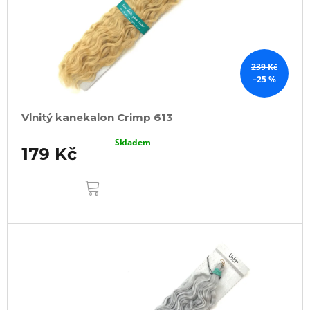
239 Kč
–25 %
Vlnitý kanekalon Crimp 613
Skladem
179 Kč
DO
KOŠÍKU