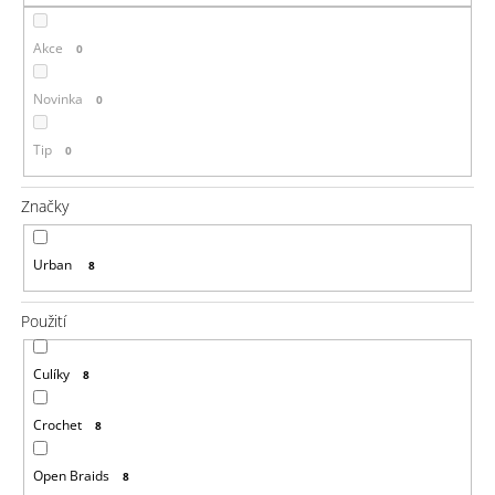
a
Akce
j
0
í
Novinka
0
t
?
Tip
0
Značky
HLEDAT
Urban
8
Použití
D
o
Culíky
8
p
o
Crochet
8
r
u
č
Open Braids
8