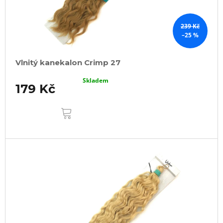
239 Kč
–25 %
Vlnitý kanekalon Crimp 27
Skladem
179 Kč
DO
KOŠÍKU