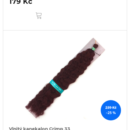
179 Kč
DO
KOŠÍKU
239 Kč
–25 %
Vlnitý kanekalon Crimp 33