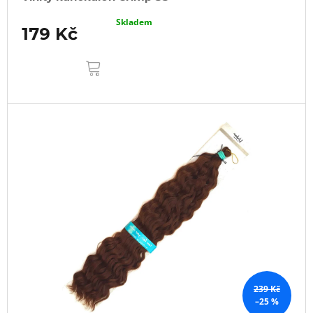
Skladem
179 Kč
DO
KOŠÍKU
239 Kč
–25 %