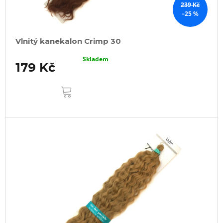
239 Kč
–25 %
Vlnitý kanekalon Crimp 30
Skladem
179 Kč
DO
KOŠÍKU