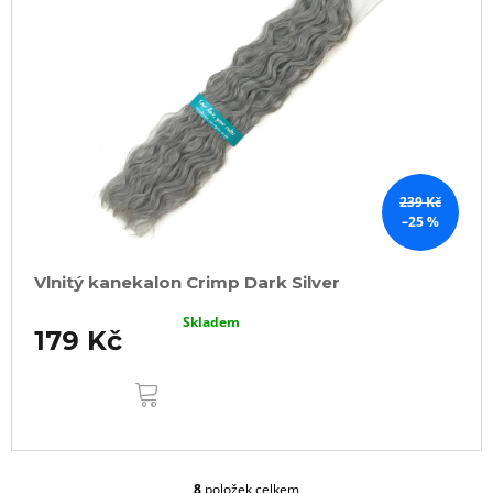
239 Kč
–25 %
Vlnitý kanekalon Crimp Dark Silver
Skladem
179 Kč
DO
KOŠÍKU
8
položek celkem