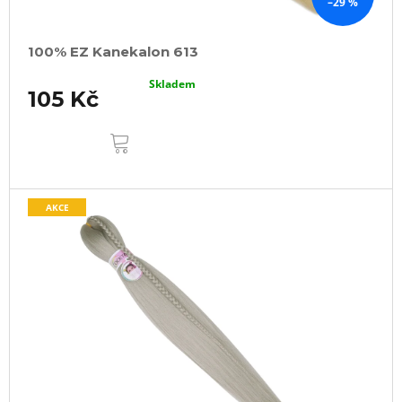
–29 %
100% EZ Kanekalon 613
Skladem
105 Kč
DO
KOŠÍKU
AKCE