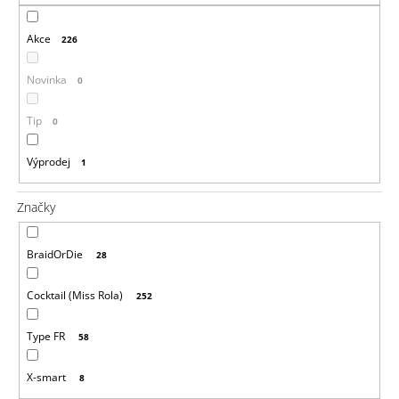
a
Akce
j
226
í
Novinka
0
t
?
Tip
0
Výprodej
1
Značky
HLEDAT
BraidOrDie
28
D
o
Cocktail (Miss Rola)
252
p
o
Type FR
58
r
u
X-smart
8
č