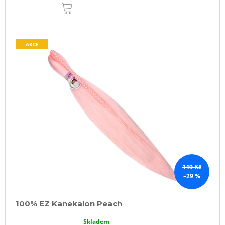
DO
KOŠÍKU
AKCE
149 Kč
–29 %
100% EZ Kanekalon Peach
Skladem