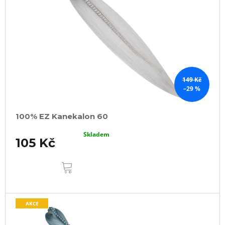
149 Kč
–29 %
100% EZ Kanekalon 60
Skladem
105 Kč
DO
KOŠÍKU
AKCE