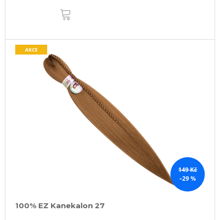
DO
KOŠÍKU
AKCE
149 Kč
–29 %
100% EZ Kanekalon 27