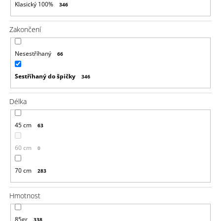
Klasický 100%
346
Zakončení
Nesestříhaný
66
Sestříhaný do špičky
346
Délka
45 cm
63
60 cm
0
70 cm
283
Hmotnost
85gr
338