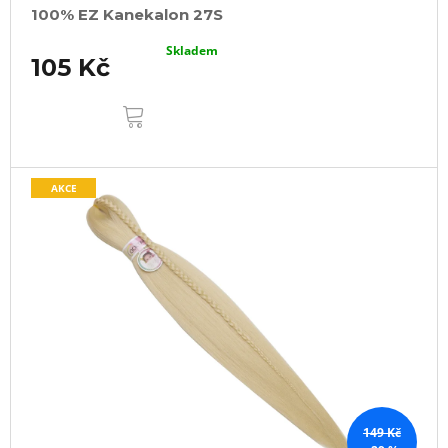
100% EZ Kanekalon 27S
Skladem
105 Kč
DO
KOŠÍKU
AKCE
149 Kč