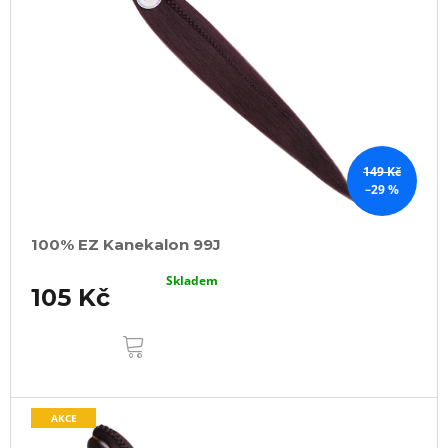
149 Kč
–29 %
100% EZ Kanekalon 99J
Skladem
105 Kč
DO
KOŠÍKU
AKCE