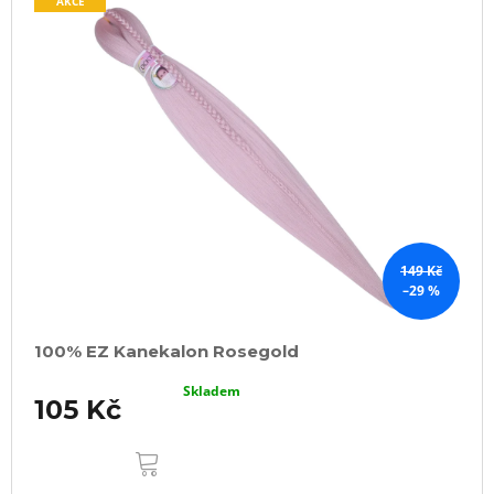
AKCE
149 Kč
–29 %
100% EZ Kanekalon Rosegold
Skladem
105 Kč
DO
KOŠÍKU