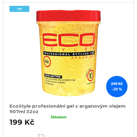
TIP
249 Kč
–20 %
EcoStyle profesionální gel s arganovým olejem
907ml 32oz
Skladem
199 Kč
DO