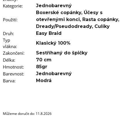
u
j
Kategorie
:
Jednobarevný
e
Boxerské copánky
,
Účesy s
m
Použití
:
otevřenými konci
,
Rasta copánky
,
e
Dready/Pseudodready
,
Culíky
Druh
:
Easy Braid
100%
JUMBO
Typ
Klasický 100%
BRAID
vlákna
:
KANEKALON
Zakončení
:
Sestříhaný do špičky
4
SUPERBRAID
Délka
:
70 cm
99
Hmotnost
:
85gr
Kč
Barevnost
:
Jednobarevný
Původně:
Barva
:
Modrá
149
Kč
Můžeme doručit do:
11.8.2026