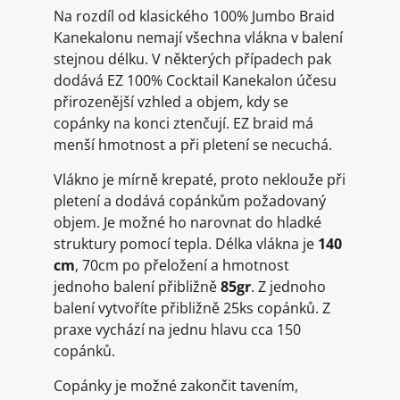
Na rozdíl od klasického 100% Jumbo Braid
Kanekalonu nemají všechna vlákna v balení
stejnou délku. V některých případech pak
dodává EZ 100% Cocktail Kanekalon účesu
přirozenější vzhled a objem, kdy se
copánky na konci ztenčují. EZ braid má
menší hmotnost a při pletení se necuchá.
Vlákno je mírně krepaté, proto neklouže při
pletení a dodává copánkům požadovaný
objem. Je možné ho narovnat do hladké
struktury pomocí tepla. Délka vlákna je
140
cm
, 70cm po přeložení a hmotnost
jednoho balení přibližně
85gr
. Z jednoho
balení vytvoříte přibližně 25ks copánků. Z
praxe vychází na jednu hlavu cca 150
copánků.
Copánky je možné zakončit tavením,