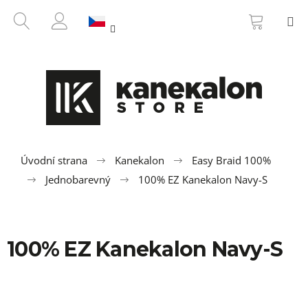
K
Přejít
NÁKUP
HLEDAT
M
na
KOŠÍK
o
ZPĚT
ZPĚT
obsah
PŘIHLÁŠENÍ
š
í
C
k
o
p
o
t
ř
Úvodní strana
Kanekalon
Easy Braid 100%
e
Jednobarevný
100% EZ Kanekalon Navy-S
b
u
j
100% EZ Kanekalon Navy-S
e
t
e
n