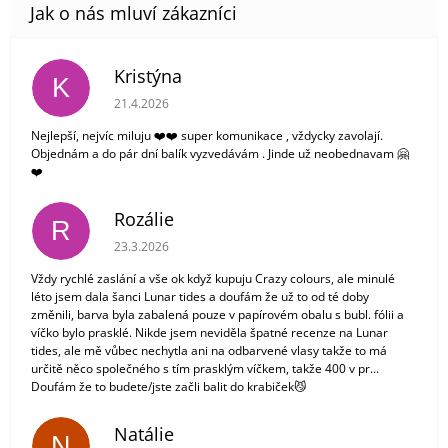
Kristýna
K
Hodnocení obchodu je 5 z 5 hvězdiček.
21.4.2026
Nejlepší, nejvíc miluju ❤️❤️ super komunikace , vždycky zavolají.
Objednám a do pár dní balík vyzvedávám . Jinde už neobednavam 🤗
❤️
Rozálie
R
Hodnocení obchodu je 3 z 5 hvězdiček.
23.3.2026
Vždy rychlé zaslání a vše ok když kupuju Crazy colours, ale minulé
léto jsem dala šanci Lunar tides a doufám že už to od té doby
změnili, barva byla zabalená pouze v papírovém obalu s bubl. fólii a
víčko bylo prasklé. Nikde jsem neviděla špatné recenze na Lunar
tides, ale mě vůbec nechytla ani na odbarvené vlasy takže to má
určitě něco společného s tím prasklým víčkem, takže 400 v pr...
Doufám že to budete/jste začli balit do krabiček😼
Natálie
N