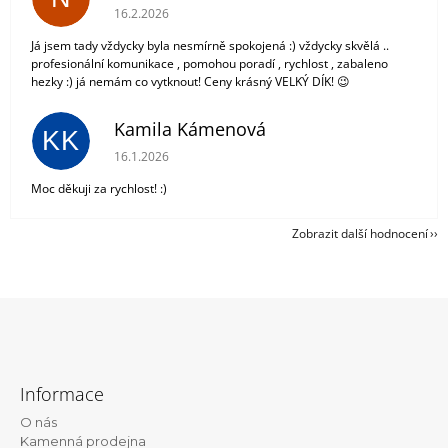
Hodnocení obchodu je 5 z 5 hvězdiček.
16.2.2026
Já jsem tady vždycky byla nesmírně spokojená :) vždycky skvělá ..
profesionální komunikace , pomohou poradí , rychlost , zabaleno
hezky :) já nemám co vytknout! Ceny krásný VELKÝ DÍK! 😉
Kamila Kámenová
KK
Hodnocení obchodu je 5 z 5 hvězdiček.
16.1.2026
Moc děkuji za rychlost! :)
Zobrazit další hodnocení
Z
á
Informace
p
O nás
a
Kamenná prodejna