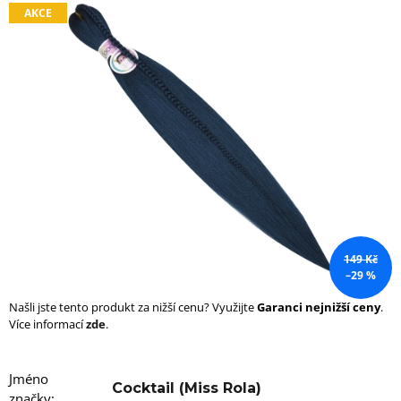
AKCE
a
j
í
t
?
HLEDAT
149 Kč
–29 %
D
o
Našli jste tento produkt za nižší cenu? Využijte
Garanci nejnižší ceny
.
p
Více informací
zde
.
o
r
u
Jméno
č
Cocktail (Miss Rola)
značky
: