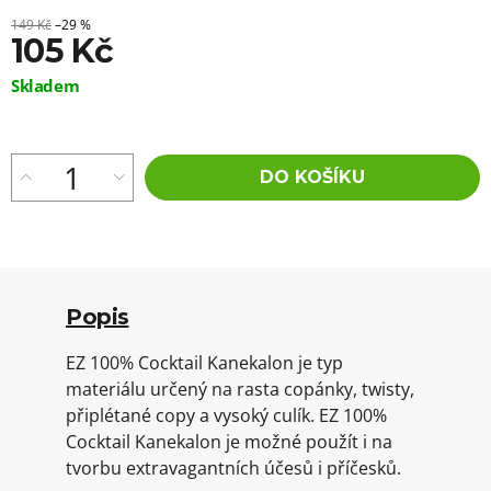
149 Kč
–29 %
105 Kč
Měrná
Skladem
cena:
DO KOŠÍKU
Popis
EZ 100% Cocktail Kanekalon je typ
materiálu určený na rasta copánky, twisty,
připlétané copy a vysoký culík. EZ 100%
Cocktail Kanekalon je možné použít i na
tvorbu extravagantních účesů i příčesků.