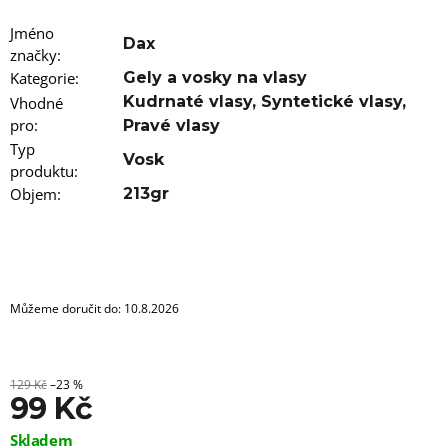
u
j
Jméno
e
Dax
značky
m
:
e
Kategorie
:
Gely a vosky na vlasy
Kudrnaté vlasy
,
Syntetické vlasy
,
Vhodné
100%
pro
:
Pravé vlasy
JUMBO
Typ
BRAID
Vosk
produktu
KANEKALON
:
22
Objem
:
213gr
SUPERBRAID
99
Kč
Původně:
149
Kč
Můžeme doručit do:
10.8.2026
129 Kč
–23 %
99 Kč
Měrná
Skladem