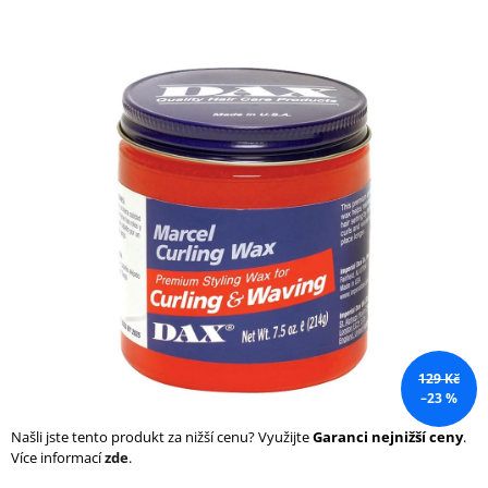
a
j
í
t
?
HLEDAT
D
o
129 Kč
p
–23 %
o
r
Našli jste tento produkt za nižší cenu? Využijte
Garanci nejnižší ceny
.
u
Více informací
zde
.
č