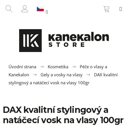
K
Přejít
NÁKUP
HLEDAT
M
na
KOŠÍK
o
ZPĚT
ZPĚT
obsah
PŘIHLÁŠENÍ
š
í
C
k
o
p
o
t
ř
Úvodní strana
Kosmetika
Péče o vlasy a
e
Kanekalon
Gely a vosky na vlasy
DAX kvalitní
b
stylingový a natáčecí vosk na vlasy 100gr
u
j
e
DAX kvalitní stylingový a
t
natáčecí vosk na vlasy 100gr
e
n