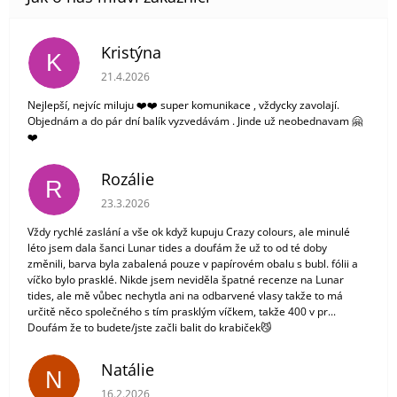
Kristýna
K
Hodnocení obchodu je 5 z 5 hvězdiček.
21.4.2026
Nejlepší, nejvíc miluju ❤️❤️ super komunikace , vždycky zavolají.
Objednám a do pár dní balík vyzvedávám . Jinde už neobednavam 🤗
❤️
Rozálie
R
Hodnocení obchodu je 3 z 5 hvězdiček.
23.3.2026
Vždy rychlé zaslání a vše ok když kupuju Crazy colours, ale minulé
léto jsem dala šanci Lunar tides a doufám že už to od té doby
změnili, barva byla zabalená pouze v papírovém obalu s bubl. fólii a
víčko bylo prasklé. Nikde jsem neviděla špatné recenze na Lunar
tides, ale mě vůbec nechytla ani na odbarvené vlasy takže to má
určitě něco společného s tím prasklým víčkem, takže 400 v pr...
Doufám že to budete/jste začli balit do krabiček😼
Natálie
N
Hodnocení obchodu je 5 z 5 hvězdiček.
16.2.2026