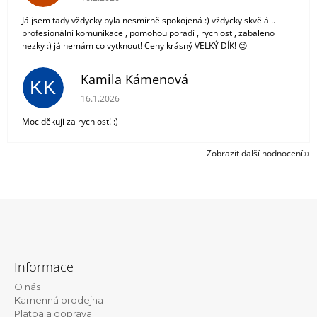
Já jsem tady vždycky byla nesmírně spokojená :) vždycky skvělá ..
profesionální komunikace , pomohou poradí , rychlost , zabaleno
hezky :) já nemám co vytknout! Ceny krásný VELKÝ DÍK! 😉
Kamila Kámenová
KK
Hodnocení obchodu je 5 z 5 hvězdiček.
16.1.2026
Moc děkuji za rychlost! :)
Zobrazit další hodnocení
Z
á
Informace
p
O nás
a
Kamenná prodejna
t
Platba a doprava