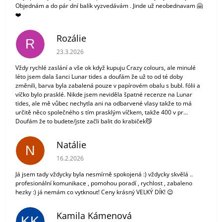
Objednám a do pár dní balík vyzvedávám . Jinde už neobednavam 🤗
❤️
Rozálie
R
Hodnocení obchodu je 3 z 5 hvězdiček.
23.3.2026
Vždy rychlé zaslání a vše ok když kupuju Crazy colours, ale minulé
léto jsem dala šanci Lunar tides a doufám že už to od té doby
změnili, barva byla zabalená pouze v papírovém obalu s bubl. fólii a
víčko bylo prasklé. Nikde jsem neviděla špatné recenze na Lunar
tides, ale mě vůbec nechytla ani na odbarvené vlasy takže to má
určitě něco společného s tím prasklým víčkem, takže 400 v pr...
Doufám že to budete/jste začli balit do krabiček😼
Natálie
N
Hodnocení obchodu je 5 z 5 hvězdiček.
16.2.2026
Já jsem tady vždycky byla nesmírně spokojená :) vždycky skvělá ..
profesionální komunikace , pomohou poradí , rychlost , zabaleno
hezky :) já nemám co vytknout! Ceny krásný VELKÝ DÍK! 😉
Kamila Kámenová
KK