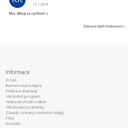
Hodnocení obchodu je 5 z 5 hvězdiček.
16.1.2026
Moc děkuji za rychlost! :)
Zobrazit další hodnocení
Z
á
Informace
p
O nás
a
Kamenná prodejna
t
Platba a doprava
Věrnostní program
í
Velkoobchodní odběr
Obchodní podmínky
Zásady ochrany osobních údajů
FAQ
Kontakt