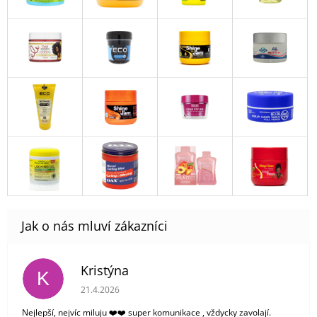
Kristýna
K
Hodnocení obchodu je 5 z 5 hvězdiček.
21.4.2026
Nejlepší, nejvíc miluju ❤️❤️ super komunikace , vždycky zavolají.