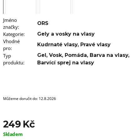
u
j
e
m
Jméno
e
ORS
značky
:
Kategorie
:
Gely a vosky na vlasy
100%
Vhodné
EZ
Kudrnaté vlasy
,
Pravé vlasy
pro
KANEKALON
:
4
Gel
,
Vosk
,
Pomáda
,
Barva na vlasy
,
Typ
105
produktu
:
Barvící sprej na vlasy
Kč
Původně:
149
Kč
Můžeme doručit do:
12.8.2026
249 Kč
Měrná
Skladem
cena: