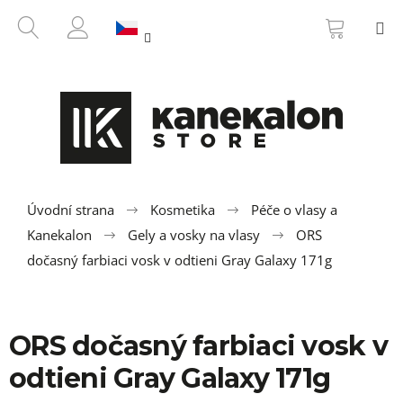
K
Přejít
NÁKUP
HLEDAT
M
na
KOŠÍK
o
ZPĚT
ZPĚT
obsah
PŘIHLÁŠENÍ
š
í
C
k
o
p
o
t
ř
Úvodní strana
Kosmetika
Péče o vlasy a
e
Kanekalon
Gely a vosky na vlasy
ORS
b
dočasný farbiaci vosk v odtieni Gray Galaxy 171g
u
j
e
ORS dočasný farbiaci vosk v
t
odtieni Gray Galaxy 171g
e
n