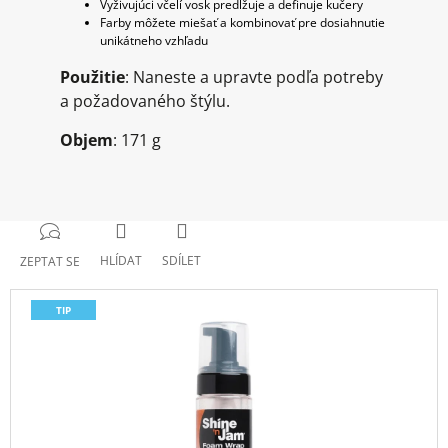
Vyživujúci včelí vosk predlžuje a definuje kučery
Farby môžete miešať a kombinovať pre dosiahnutie
unikátneho vzhľadu
Použitie
: Naneste a upravte podľa potreby
a požadovaného štýlu.
Objem
:
171 g
HLÍDAT
SDÍLET
ZEPTAT SE
TIP