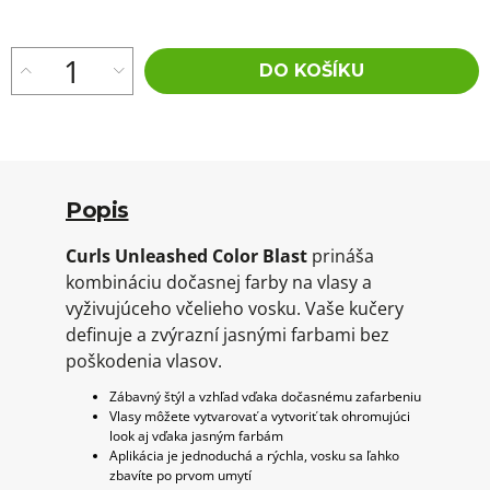
DO KOŠÍKU
Popis
Curls Unleashed Color Blast
prináša
kombináciu dočasnej farby na vlasy a
vyživujúceho včelieho vosku. Vaše kučery
definuje a zvýrazní jasnými farbami bez
poškodenia vlasov.
Zábavný štýl a vzhľad vďaka dočasnému zafarbeniu
Vlasy môžete vytvarovať a vytvoriť tak ohromujúci
look aj vďaka jasným farbám
Aplikácia je jednoduchá a rýchla, vosku sa ľahko
zbavíte po prvom umytí