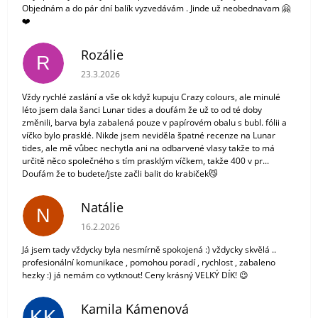
Objednám a do pár dní balík vyzvedávám . Jinde už neobednavam 🤗
❤️
Rozálie
R
Hodnocení obchodu je 3 z 5 hvězdiček.
23.3.2026
Vždy rychlé zaslání a vše ok když kupuju Crazy colours, ale minulé
léto jsem dala šanci Lunar tides a doufám že už to od té doby
změnili, barva byla zabalená pouze v papírovém obalu s bubl. fólii a
víčko bylo prasklé. Nikde jsem neviděla špatné recenze na Lunar
tides, ale mě vůbec nechytla ani na odbarvené vlasy takže to má
určitě něco společného s tím prasklým víčkem, takže 400 v pr...
Doufám že to budete/jste začli balit do krabiček😼
Natálie
N
Hodnocení obchodu je 5 z 5 hvězdiček.
16.2.2026
Já jsem tady vždycky byla nesmírně spokojená :) vždycky skvělá ..
profesionální komunikace , pomohou poradí , rychlost , zabaleno
hezky :) já nemám co vytknout! Ceny krásný VELKÝ DÍK! 😉
Kamila Kámenová
KK