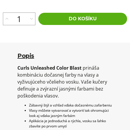
DO KOŠÍKU
Popis
Curls Unleashed Color Blast
prináša
kombináciu dočasnej farby na vlasy a
vyživujúceho včelieho vosku. Vaše kučery
definuje a zvýrazní jasnými farbami bez
poškodenia vlasov.
Zábavný štýl a vzhľad vďaka dočasnému zafarbeniu
Vlasy môžete vytvarovať a vytvoriť tak ohromujúci
look aj vďaka jasným farbám
Aplikácia je jednoduchá a rýchla, vosku sa ľahko
zbavíte po prvom umytí