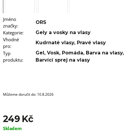
u
j
e
m
Jméno
e
ORS
značky
:
Kategorie
:
Gely a vosky na vlasy
100%
Vhodné
JUMBO
Kudrnaté vlasy
,
Pravé vlasy
pro
BRAID
:
KANEKALON
Gel
,
Vosk
,
Pomáda
,
Barva na vlasy
,
Typ
60
produktu
:
Barvící sprej na vlasy
SUPERBRAID
99
Kč
Původně:
149
Kč
Můžeme doručit do:
10.8.2026
249 Kč
Měrná
Skladem
cena: