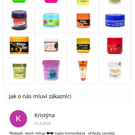
Kristýna
K
Hodnocení obchodu je 5 z 5 hvězdiček.
21.4.2026
Nejlepší, nejvíc miluju ❤️❤️ super komunikace , vždycky zavolají.