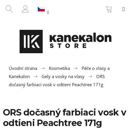
K
Přejít
NÁKUP
HLEDAT
M
na
KOŠÍK
o
ZPĚT
ZPĚT
obsah
PŘIHLÁŠENÍ
š
í
C
k
o
p
o
t
ř
Úvodní strana
Kosmetika
Péče o vlasy a
e
Kanekalon
Gely a vosky na vlasy
ORS
b
dočasný farbiaci vosk v odtieni Peachtree 171g
u
j
e
ORS dočasný farbiaci vosk v
t
odtieni Peachtree 171g
e
n