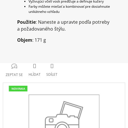
Vyživujúci včelí vosk predlžuje a definuje kučery
Farby môžete miešať a kombinovať pre dosiahnutie
unikátneho vzhľadu
Použitie
: Naneste a upravte podľa potreby
a požadovaného štýlu.
Objem
:
171 g
HLÍDAT
SDÍLET
ZEPTAT SE
NOVINKA