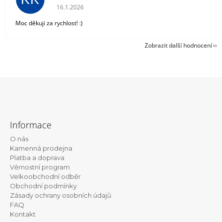
Hodnocení obchodu je 5 z 5 hvězdiček.
16.1.2026
Moc děkuji za rychlost! :)
Zobrazit další hodnocení
Z
á
Informace
p
O nás
a
Kamenná prodejna
t
Platba a doprava
Věrnostní program
í
Velkoobchodní odběr
Obchodní podmínky
Zásady ochrany osobních údajů
FAQ
Kontakt