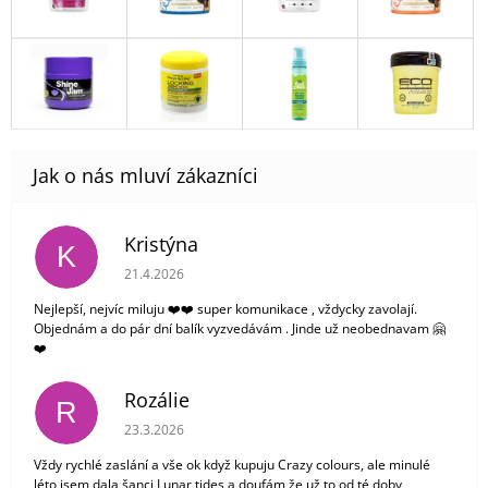
Kristýna
K
Hodnocení obchodu je 5 z 5 hvězdiček.
21.4.2026
Nejlepší, nejvíc miluju ❤️❤️ super komunikace , vždycky zavolají.
Objednám a do pár dní balík vyzvedávám . Jinde už neobednavam 🤗
❤️
Rozálie
R
Hodnocení obchodu je 3 z 5 hvězdiček.
23.3.2026
Vždy rychlé zaslání a vše ok když kupuju Crazy colours, ale minulé
léto jsem dala šanci Lunar tides a doufám že už to od té doby