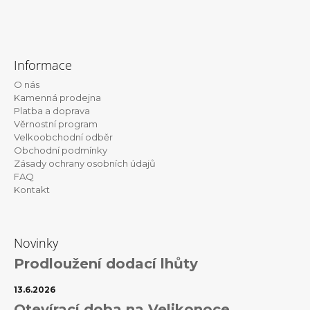
Z
á
Informace
p
O nás
a
Kamenná prodejna
t
Platba a doprava
Věrnostní program
í
Velkoobchodní odběr
Obchodní podmínky
Zásady ochrany osobních údajů
FAQ
Kontakt
Novinky
Prodloužení dodací lhůty
13.6.2026
Otevírací doba na Velikonoce