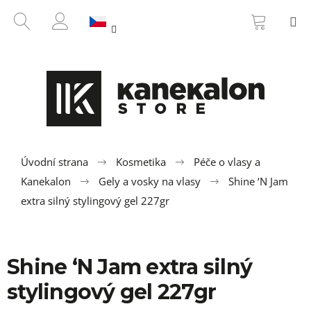
K
Přejít
NÁKUP
HLEDAT
M
na
KOŠÍK
o
ZPĚT
ZPĚT
obsah
PŘIHLÁŠENÍ
š
í
C
k
o
p
o
t
ř
Úvodní strana
Kosmetika
Péče o vlasy a
e
Kanekalon
Gely a vosky na vlasy
Shine ‘N Jam
b
extra silný stylingový gel 227gr
u
j
e
Shine ‘N Jam extra silný
t
stylingový gel 227gr
e
n