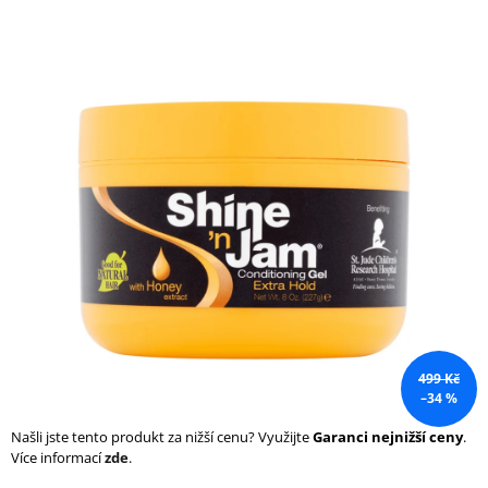
a
j
í
t
?
HLEDAT
D
o
499 Kč
p
–34 %
o
r
Našli jste tento produkt za nižší cenu? Využijte
Garanci nejnižší ceny
.
u
Více informací
zde
.
č