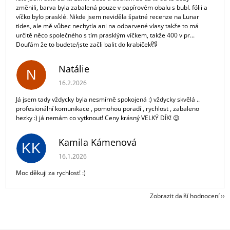
změnili, barva byla zabalená pouze v papírovém obalu s bubl. fólii a
víčko bylo prasklé. Nikde jsem neviděla špatné recenze na Lunar
tides, ale mě vůbec nechytla ani na odbarvené vlasy takže to má
určitě něco společného s tím prasklým víčkem, takže 400 v pr...
Doufám že to budete/jste začli balit do krabiček😼
Natálie
N
Hodnocení obchodu je 5 z 5 hvězdiček.
16.2.2026
Já jsem tady vždycky byla nesmírně spokojená :) vždycky skvělá ..
profesionální komunikace , pomohou poradí , rychlost , zabaleno
hezky :) já nemám co vytknout! Ceny krásný VELKÝ DÍK! 😉
Kamila Kámenová
KK
Hodnocení obchodu je 5 z 5 hvězdiček.
16.1.2026
Moc děkuji za rychlost! :)
Zobrazit další hodnocení