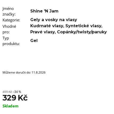
u
j
Jméno
e
Shine 'N Jam
značky
m
:
e
Kategorie
:
Gely a vosky na vlasy
Kudrnaté vlasy
,
Syntetické vlasy
,
Vhodné
100%
pro
:
Pravé vlasy
,
Copánky/twisty/paruky
EZ
Typ
KANEKALON
Gel
produktu
FR2PINK
:
89
Kč
Původně:
149
Kč
Můžeme doručit do:
11.8.2026
499 Kč
–34 %
329 Kč
Měrná
Skladem
cena: