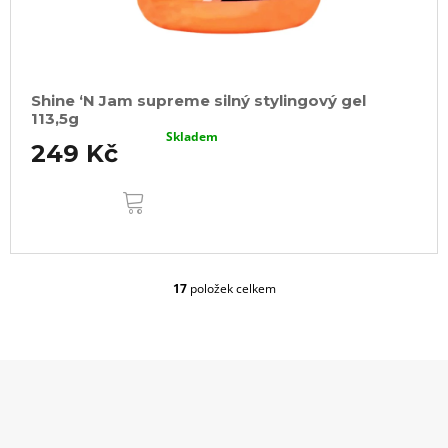
Shine ‘N Jam supreme silný stylingový gel
113,5g
Skladem
249 Kč
DO
KOŠÍKU
17
položek celkem
O
v
l
á
d
a
c
Z
í
á