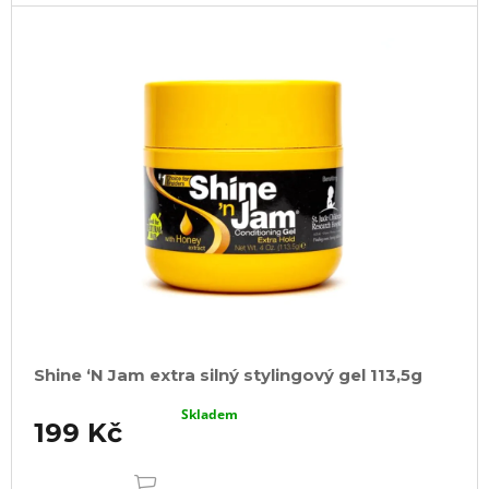
u
j
e
m
e
100%
JUMBO
BRAID
KANEKALON
60
SUPERBRAID
99
Kč
Původně:
149
Kč
Shine ‘N Jam extra silný stylingový gel 113,5g
Skladem
199 Kč
DO
KOŠÍKU