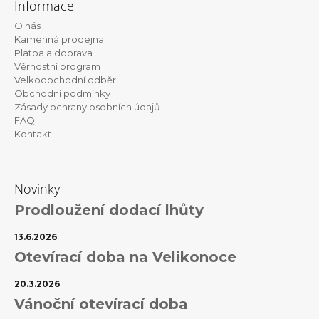
p
Informace
r
p
v
O nás
a
k
Kamenná prodejna
t
y
Platba a doprava
v
Věrnostní program
í
ý
Velkoobchodní odběr
p
Obchodní podmínky
i
Zásady ochrany osobních údajů
s
FAQ
u
Kontakt
Novinky
Prodloužení dodací lhůty
13.6.2026
Otevírací doba na Velikonoce
20.3.2026
Vánoční otevírací doba