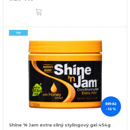
DO
KOŠÍKU
TIP
599 Kč
–16 %
Shine ‘N Jam extra silný stylingový gel 454g