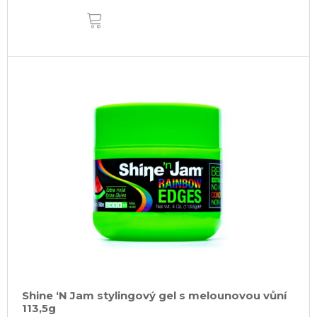
DO
KOŠÍKU
Shine ‘N Jam stylingový gel s melounovou vůní
113,5g