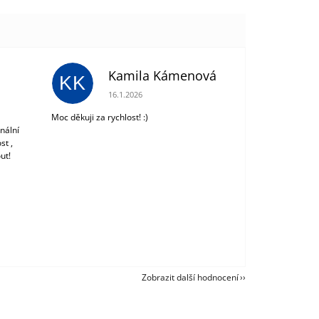
Kamila Kámenová
KK
 z 5 hvězdiček.
Hodnocení obchodu je 5 z 5 hvězdiček.
16.1.2026
Moc děkuji za rychlost! :)
nální
st ,
ut!
Zobrazit další hodnocení