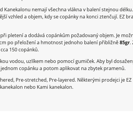
d Kanekalonu nemají všechna vlákna v balení stejnou délku
jší vzhled a objem, kdy se copánky na konci ztenčují. EZ br
e při pletení a dodává copánkům požadovaný objem. Je možn
0cm po přeložení a hmotnost jednoho balení přibližně
85gr
.
 cca 150 copánků.
rkou vodou, uzlíkem nebo pomocí gumiček. Aby byl dosažen
a jednom copánku a potom aplikovat na zbytek pramenů.
thered, Pre-stretched, Pre-layered. Některými prodejci je E
 kanekalon nebo Kami kanekalon.