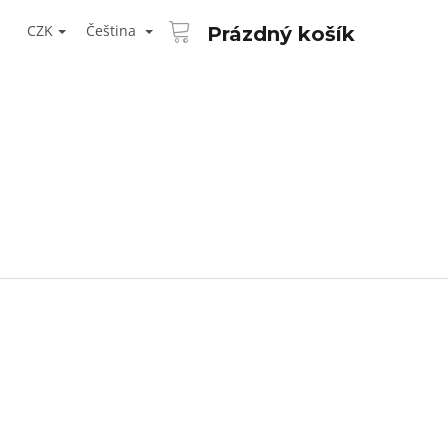
NÁKUPNÍ
T
KOŠÍK
CZK
Čeština
Prázdný košík
ŘIHLÁŠENÍ
Následující
AID KANEKALON 1