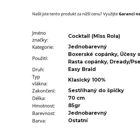
SUPERBRAID
99 Kč
Našli jste tento produkt za nižší cenu? Využijte
Původně:
149 Kč
Garanci ne
Jméno
Cocktail (Miss Rola)
značky
:
Kategorie
:
Jednobarevný
Boxerské copánky
,
Účesy 
Použití
:
Rasta copánky
,
Dready/Ps
Druh
:
Easy Braid
Typ
Klasický 100%
vlákna
:
Zakončení
:
Sestříhaný do špičky
Délka
:
70 cm
Hmotnost
:
85gr
Barevnost
:
Jednobarevný
Barva
:
Ostatní