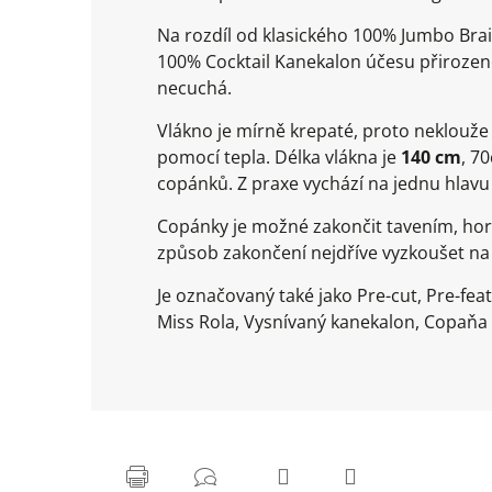
Na rozdíl od klasického 100% Jumbo Brai
100% Cocktail Kanekalon účesu přirozeně
necuchá.
Vlákno je mírně krepaté, proto neklouž
pomocí tepla. Délka vlákna je
140 cm
, 7
copánků. Z praxe vychází na jednu hlavu
Copánky je možné zakončit tavením, ho
způsob zakončení nejdříve vyzkoušet n
Je označovaný také jako Pre-cut, Pre-fea
Miss Rola, Vysnívaný kanekalon, Copaňa