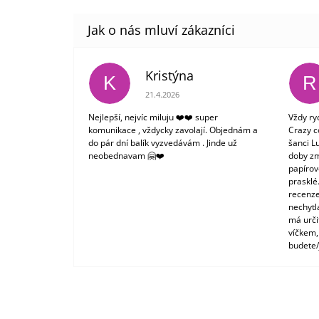
Kristýna
K
R
Hodnocení obchodu je 5 z 5 hvězdiček.
21.4.2026
Nejlepší, nejvíc miluju ❤️❤️ super
Vždy ry
komunikace , vždycky zavolají. Objednám a
Crazy c
do pár dní balík vyzvedávám . Jinde už
šanci L
neobednavam 🤗❤️
doby zm
papírové
prasklé
recenze
nechytl
má urči
víčkem,
budete/