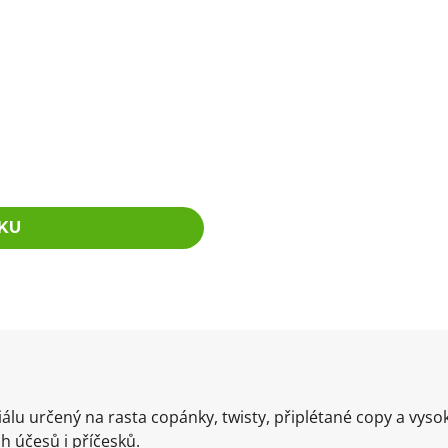
KU
álu určený na rasta copánky, twisty, připlétané copy a vysok
h účesů i příčesků.