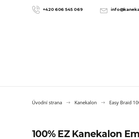
K
Přejít
na
o
+420 606 545 069
info@kaneka
ZPĚT
ZPĚT
obsah
DO
DO
š
OBCHODU
OBCHODU
í
k
Úvodní strana
Kanekalon
Easy Braid 1
100% EZ Kanekalon Em
100% JUMBO BRAID KANEKALON 22