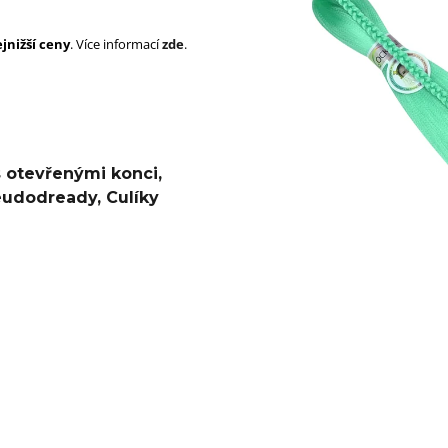
SUPERBRAID
105 Kč
Původně:
149 Kč
99 Kč
jnižší ceny
. Více informací
zde
.
Původně:
149 K
s otevřenými konci
,
eudodready
,
Culíky