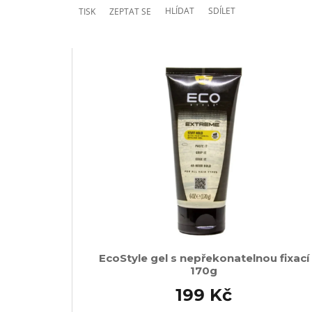
HLÍDAT
SDÍLET
TISK
ZEPTAT SE
EcoStyle gel s nepřekonatelnou fixací
170g
199 Kč