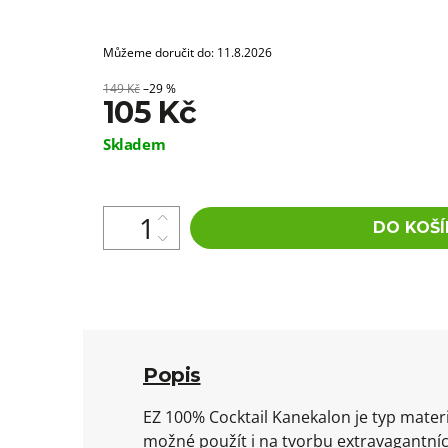
Můžeme doručit do:
11.8.2026
149 Kč
–29 %
105 Kč
Měrná
Skladem
cena:
DO KOŠÍ
Popis
EZ 100% Cocktail Kanekalon je typ materi
možné použít i na tvorbu extravagantníc