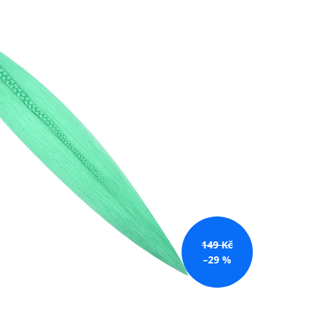
č
149 Kč
–29 %