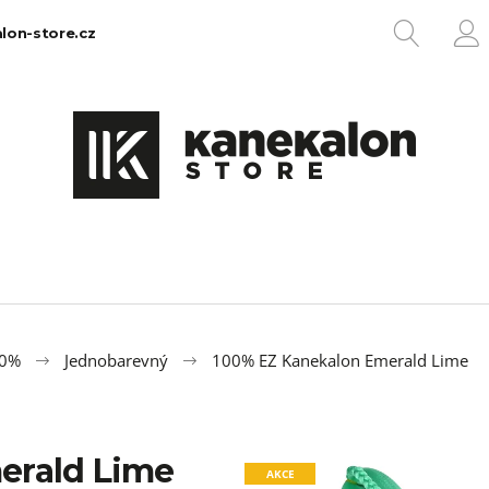
HLEDA
lon-store.cz
P
Co potřebujete najít?
HLEDAT
Doporučujeme
00%
Jednobarevný
100% EZ Kanekalon Emerald Lime
erald Lime
100% EZ KANEKALON 1
100% JUMBO BR
AKCE