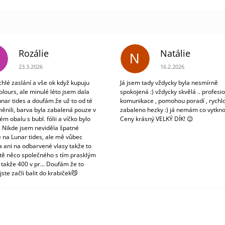
Rozálie
Natálie
N
Hodnocení obchodu je 3 z 5 hvězdiček.
Hodnocení obchodu je 5
23.3.2026
16.2.2026
chlé zaslání a vše ok když kupuju
Já jsem tady vždycky byla nesmírně
olours, ale minulé léto jsem dala
spokojená :) vždycky skvělá .. profesio
unar tides a doufám že už to od té
komunikace , pomohou poradí , rychlo
ěnili, barva byla zabalená pouze v
zabaleno hezky :) já nemám co vytkno
m obalu s bubl. fólii a víčko bylo
Ceny krásný VELKÝ DÍK! 😉
. Nikde jsem neviděla špatné
 na Lunar tides, ale mě vůbec
a ani na odbarvené vlasy takže to
tě něco společného s tím prasklým
 takže 400 v pr... Doufám že to
jste začli balit do krabiček😼