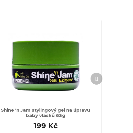
Další
produkt
Shine ‘n Jam stylingový gel na úpravu
baby vlásků 63g
199 Kč