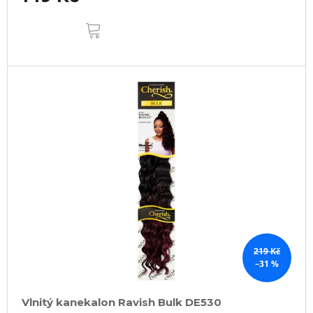
DO
KOŠÍKU
219 Kč
–31 %
Vlnitý kanekalon Ravish Bulk DE530