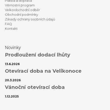
t
y
Platba a doprava
v
Věrnostní program
í
ý
Velkoobchodní odběr
p
Obchodní podmínky
i
Zásady ochrany osobních údajů
s
FAQ
u
Kontakt
Novinky
Prodloužení dodací lhůty
13.6.2026
Otevírací doba na Velikonoce
20.3.2026
Vánoční otevírací doba
1.12.2025