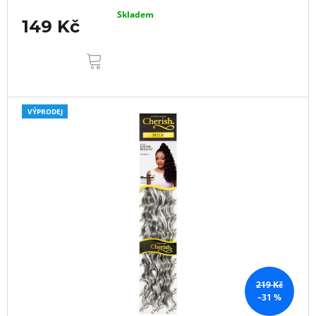
Skladem
149 Kč
DO
KOŠÍKU
VÝPRODEJ
219 Kč
–31 %