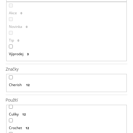
a
Akce
j
0
í
Novinka
0
t
?
Tip
0
Výprodej
3
Značky
HLEDAT
Cherish
12
D
o
Použití
p
o
Culíky
12
r
u
č
Crochet
12