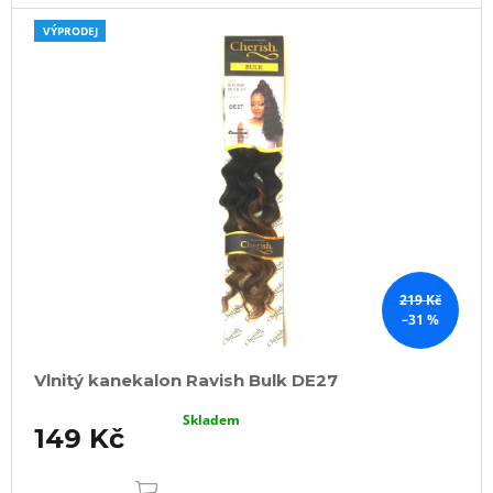
VÝPRODEJ
219 Kč
–31 %
Vlnitý kanekalon Ravish Bulk DE27
Skladem
149 Kč
DO
KOŠÍKU