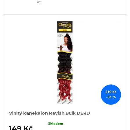
219 Kč
–31 %
Vlnitý kanekalon Ravish Bulk DERD
Skladem
149 Kč