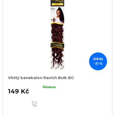
219 Kč
–31 %
Vlnitý kanekalon Ravish Bulk BG
Skladem
149 Kč
DO
KOŠÍKU