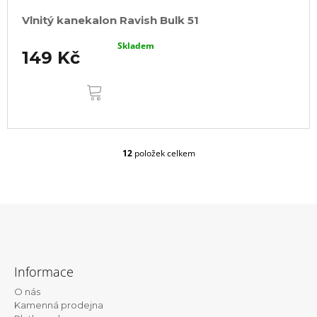
Vlnitý kanekalon Ravish Bulk 51
Skladem
149 Kč
DO
KOŠÍKU
12
položek celkem
O
v
l
á
d
a
c
Z
í
á
p
Informace
r
p
v
O nás
a
k
Kamenná prodejna