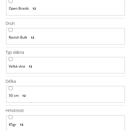
u
j
Open Braids
12
e
m
e
Druh
100%
Ravish Bulk
12
EZ
KANEKALON
1
Typ vlákna
105
Kč
Velká vlna
12
Původně:
149
Kč
Délka
50 cm
12
Hmotnost
85gr
12