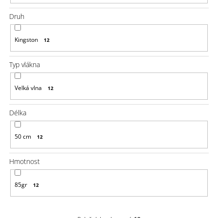
u
j
Druh
e
m
e
Kingston
12
100%
Typ vlákna
EZ
KANEKALON
FR2PINK
Velká vlna
12
89
Kč
Původně:
Délka
149
Kč
50 cm
12
Hmotnost
85gr
12