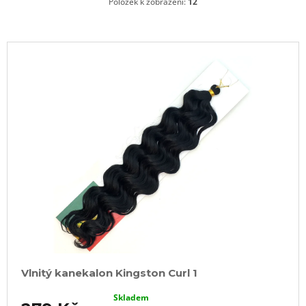
Položek k zobrazení:
12
V
ý
p
i
s
p
r
o
d
u
k
t
ů
Vlnitý kanekalon Kingston Curl 1
Skladem