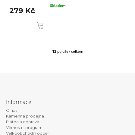
Skladem
279 Kč
DO
KOŠÍKU
12
položek celkem
O
v
l
á
d
a
c
Z
í
á
p
Informace
r
p
v
O nás
a
k
Kamenná prodejna
t
y
Platba a doprava
v
Věrnostní program
í
ý
Velkoobchodní odběr