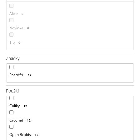
a
Akce
j
0
í
Novinka
0
t
?
Tip
0
Značky
HLEDAT
RastAfri
12
Použití
D
o
Culíky
12
p
o
Crochet
12
r
u
č
Open Braids
12