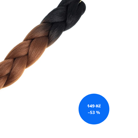
č
149 Kč
–53 %