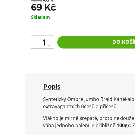
149 Kč
–53 %
69 Kč
Měrná
Skladem
cena:
DO KOŠÍ
Popis
Syntetický Ombre Jumbo Braid Kanekalon 
extravagantních účesů a příčesů.
Vlákno je mírně krepaté, proto neklouž
váha jednoho balení je přibližně
100gr.
Z