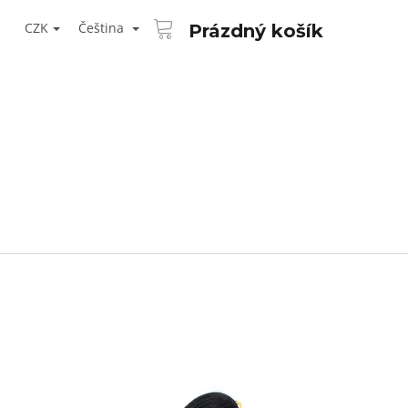
NÁKUPNÍ
T
KOŠÍK
CZK
Čeština
Prázdný košík
ŘIHLÁŠENÍ
Následující
AID KANEKALON 1