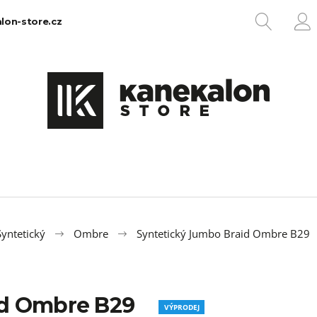
HLEDA
lon-store.cz
P
Co potřebujete najít?
HLEDAT
Doporučujeme
yntetický
Ombre
Syntetický Jumbo Braid Ombre B29
id Ombre B29
100% EZ KANEKALON 1
100% JUMBO BR
VÝPRODEJ