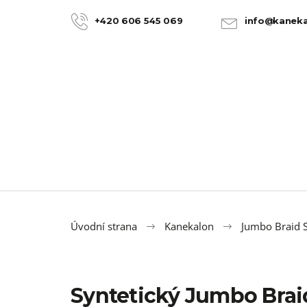
K
Přejít
na
o
+420 606 545 069
info@kaneka
ZPĚT
ZPĚT
obsah
DO
DO
š
OBCHODU
OBCHODU
í
k
Úvodní strana
Kanekalon
Jumbo Braid S
Syntetický Jumbo Bra
100% JUMBO BRAID KANEKALON 22