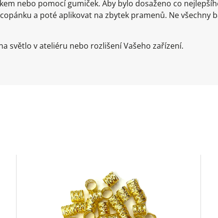
líkem nebo pomocí gumiček. Aby bylo dosaženo co nejlepš
 copánku a poté aplikovat na zbytek pramenů. Ne všechny 
a světlo v ateliéru nebo rozlišení Vašeho zařízení.