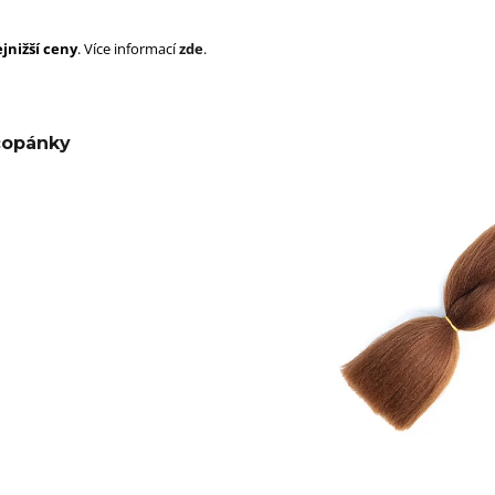
SUPERBRAID
105 Kč
Původně:
149 Kč
99 Kč
jnižší ceny
. Více informací
zde
.
Původně:
149 K
copánky