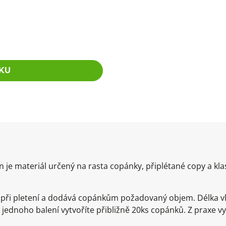
KU
je materiál určený na rasta copánky, připlétané copy a kla
e při pletení a dodává copánkům požadovaný objem. Délka v
 jednoho balení vytvoříte přibližně 20ks copánků. Z praxe v