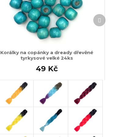
Další
produkt
Korálky na copánky a dready dřevěné
tyrkysové velké 24ks
49 Kč