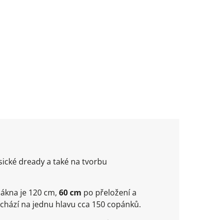
sické dready a také na tvorbu
lákna je 120 cm,
60 cm
po přeložení a
ychází na jednu hlavu cca 150 copánků.