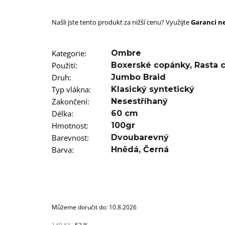
SUPERBRAID
99 Kč
Našli jste tento produkt za nižší cenu? Využijte
Původně:
149 Kč
Garanci ne
Kategorie
:
Ombre
Použití
:
Boxerské copánky
,
Rasta 
Druh
:
Jumbo Braid
Typ vlákna
:
Klasický syntetický
Zakončení
:
Nesestříhaný
Délka
:
60 cm
Hmotnost
:
100gr
Barevnost
:
Dvoubarevný
Barva
:
Hnědá
,
Černá
Můžeme doručit do:
10.8.2026