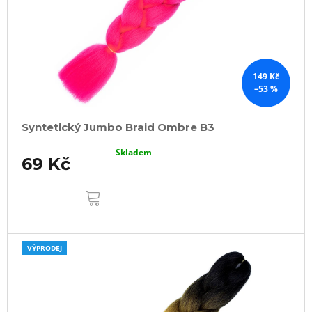
149 Kč
–53 %
Syntetický Jumbo Braid Ombre B3
Skladem
69 Kč
DO
KOŠÍKU
VÝPRODEJ