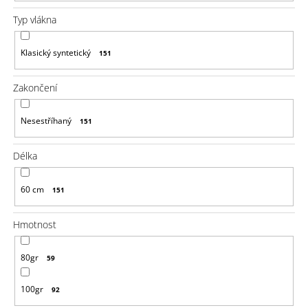
u
j
Typ vlákna
e
m
e
Klasický syntetický
151
100%
Zakončení
JUMBO
BRAID
KANEKALON
Nesestříhaný
151
1
SUPERBRAID
Délka
99
Kč
Původně:
60 cm
151
149
Kč
Hmotnost
80gr
59
100gr
92