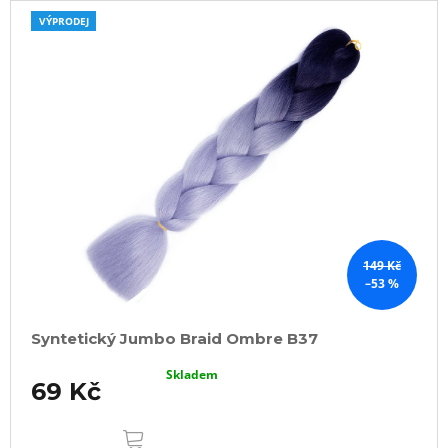
VÝPRODEJ
149 Kč
–53 %
Syntetický Jumbo Braid Ombre B37
Skladem
69 Kč
DO
KOŠÍKU