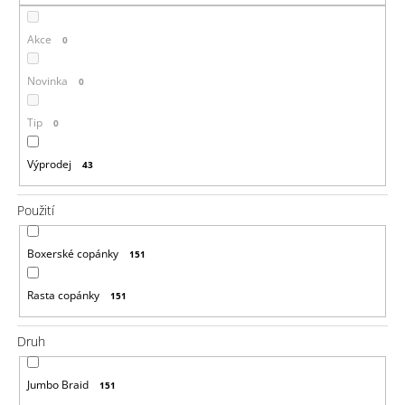
a
Akce
j
0
í
Novinka
0
t
?
Tip
0
Výprodej
43
Použití
HLEDAT
Boxerské copánky
151
D
Rasta copánky
151
o
p
o
Druh
r
u
Jumbo Braid
č
151