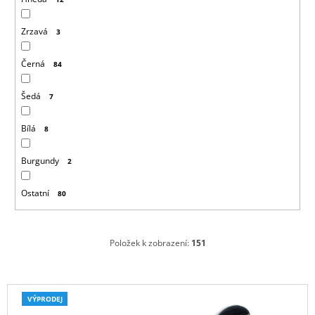
Zrzavá
3
Černá
84
Šedá
7
Bílá
8
Burgundy
2
Ostatní
80
Položek k zobrazení:
151
V
VÝPRODEJ
ý