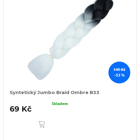
p
i
s
p
r
o
d
u
k
149 Kč
–53 %
t
ů
Syntetický Jumbo Braid Ombre B33
Skladem
69 Kč
DO
KOŠÍKU