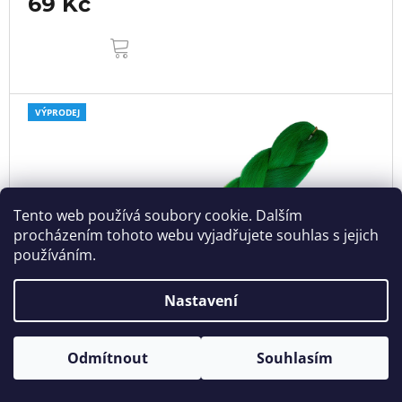
69 Kč
DO
KOŠÍKU
VÝPRODEJ
Tento web používá soubory cookie. Dalším
procházením tohoto webu vyjadřujete souhlas s jejich
používáním.
Nastavení
149 Kč
–53 %
Odmítnout
Souhlasím
Syntetický Jumbo Braid Ombre B43