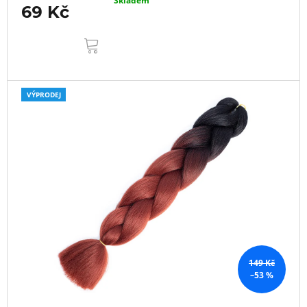
Skladem
69 Kč
DO
KOŠÍKU
VÝPRODEJ
149 Kč
–53 %