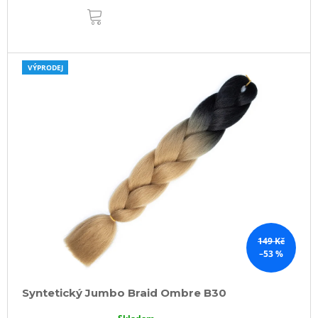
DO
KOŠÍKU
VÝPRODEJ
149 Kč
–53 %
Syntetický Jumbo Braid Ombre B30