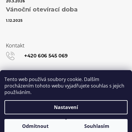
20.3.2026
Vánoční otevírací doba
1.12.2025
Kontakt
+420 606 545 069
info@kanekalon-store.cz
Tento web používá soubory cookie. Dalším
procházením tohoto webu vyjadřujete souhlas s jejich
používáním.
Facebook
Instagram
Nastavení
Vytvořil Shoptet
© 2026 Kanekalon-STORE.cz. Všechna práva
Odmítnout
Souhlasím
vyhrazena.
Upravit nastavení cookies