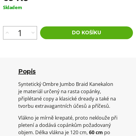
Měrná
Skladem
cena:
DO KOŠÍKU
Popis
Syntetický Ombre Jumbo Braid Kanekalon
je materiál určený na rasta copánky,
připlétané copy a klasické dready a také na
tvorbu extravagantních účesů a příčesů.
Vlákno je mírně krepaté, proto neklouže při
pletení a dodává copánkům požadovaný
objem. Délka vlákna je 120 cm,
60 cm
po