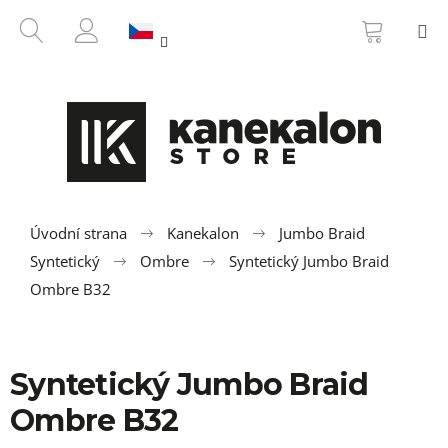
K
Přejít
NÁKUP
HLEDAT
M
na
KOŠÍK
o
ZPĚT
ZPĚT
obsah
PŘIHLÁŠENÍ
š
í
C
k
o
p
o
t
ř
Úvodní strana
Kanekalon
Jumbo Braid
e
Syntetický
Ombre
Syntetický Jumbo Braid
b
Ombre B32
u
j
e
Syntetický Jumbo Braid
t
Ombre B32
e
n