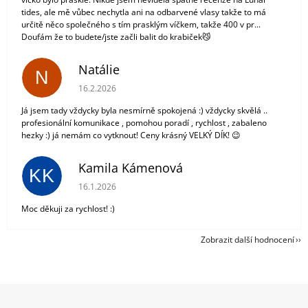
tides, ale mě vůbec nechytla ani na odbarvené vlasy takže to má
určitě něco společného s tím prasklým víčkem, takže 400 v pr...
Doufám že to budete/jste začli balit do krabiček😼
Natálie
N
Hodnocení obchodu je 5 z 5 hvězdiček.
16.2.2026
Já jsem tady vždycky byla nesmírně spokojená :) vždycky skvělá ..
profesionální komunikace , pomohou poradí , rychlost , zabaleno
hezky :) já nemám co vytknout! Ceny krásný VELKÝ DÍK! 😉
Kamila Kámenová
KK
Hodnocení obchodu je 5 z 5 hvězdiček.
16.1.2026
Moc děkuji za rychlost! :)
Zobrazit další hodnocení