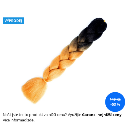
a
j
í
VÝPRODEJ
t
?
HLEDAT
D
o
149 Kč
p
–53 %
o
r
Našli jste tento produkt za nižší cenu? Využijte
Garanci nejnižší ceny
.
u
Více informací
zde
.
č