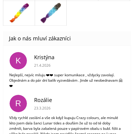
Kristýna
K
Hodnocení obchodu je 5 z 5 hvězdiček.
21.4.2026
Nejlepší, nejvíc miluju ❤️❤️ super komunikace , vždycky zavolají.
Objednám a do pár dní balík vyzvedávám . Jinde už neobednavam 🤗
❤️
Rozálie
R
Hodnocení obchodu je 3 z 5 hvězdiček.
23.3.2026
Vždy rychlé zaslání a vše ok když kupuju Crazy colours, ale minulé
léto jsem dala šanci Lunar tides a doufám že už to od té doby
změnili, barva byla zabalená pouze v papírovém obalu s bubl. fólii a
víčko bylo prasklé. Nikde jsem neviděla špatné recenze na Lunar