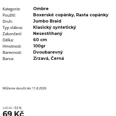
u
j
Kategorie
:
Ombre
e
m
Použití
:
Boxerské copánky
,
Rasta copánky
e
Druh
:
Jumbo Braid
Typ vlákna
:
Klasický syntetický
100%
Zakončení
:
Nesestříhaný
EZ
Délka
KANEKALON
:
60 cm
FR8
Hmotnost
:
100gr
89
Barevnost
:
Dvoubarevný
Kč
Barva
:
Zrzavá
,
Černá
Původně:
149
Kč
Můžeme doručit do:
11.8.2026
149 Kč
–53 %
69 Kč