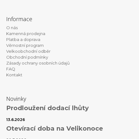
Z
á
Informace
p
O nás
a
Kamenná prodejna
t
Platba a doprava
Věrnostní program
í
Velkoobchodní odběr
Obchodní podmínky
Zásady ochrany osobních údajů
FAQ
Kontakt
Novinky
Prodloužení dodací lhůty
13.6.2026
Otevírací doba na Velikonoce