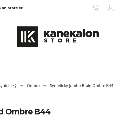
HLEDA
lon-store.cz
P
Co potřebujete najít?
HLEDAT
Doporučujeme
yntetický
Ombre
Syntetický Jumbo Braid Ombre B44
id Ombre B44
100% EZ KANEKALON 1
100% JUMBO BR