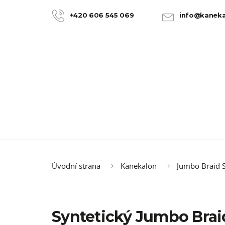
K
Přejít
na
o
+420 606 545 069
info@kaneka
ZPĚT
ZPĚT
obsah
DO
DO
š
OBCHODU
OBCHODU
í
k
Úvodní strana
Kanekalon
Jumbo Braid S
Syntetický Jumbo Bra
100% JUMBO BRAID KANEKALON 22