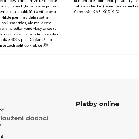
unar tides a doufám že už to od té
komunikace , pomohou poradí , rychlo
ěnili, barva byla zabalená pouze v
zabaleno hezky :) já nemám co vytkno
m obalu s bubl. fólii a víčko bylo
Ceny krásný VELKÝ DÍK! 😉
. Nikde jsem neviděla špatné
 na Lunar tides, ale mě vůbec
a ani na odbarvené vlasy takže to
tě něco společného s tím prasklým
 takže 400 v pr... Doufám že to
jste začli balit do krabiček😼
Platby online
ky
loužení dodací
y
26