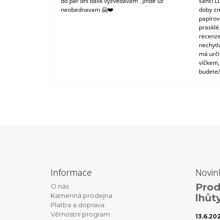
do pár dní balík vyzvedávám . Jinde už
šanci L
neobednavam 🤗❤️
doby zm
papírové
prasklé
recenze
nechytl
má urči
víčkem,
budete/
Z
á
Informace
Novin
p
Prod
O nás
a
Kamenná prodejna
lhůt
t
Platba a doprava
Věrnostní program
í
13.6.20