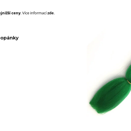
SUPERBRAID
105 Kč
Původně:
149 Kč
99 Kč
jnižší ceny
. Více informací
zde
.
Původně:
149 K
copánky