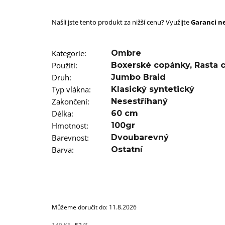
SUPERBRAID
99 Kč
Našli jste tento produkt za nižší cenu? Využijte
Původně:
149 Kč
Garanci ne
Kategorie
:
Ombre
Použití
:
Boxerské copánky
,
Rasta 
Druh
:
Jumbo Braid
Typ vlákna
:
Klasický syntetický
Zakončení
:
Nesestříhaný
Délka
:
60 cm
Hmotnost
:
100gr
Barevnost
:
Dvoubarevný
Barva
:
Ostatní
Můžeme doručit do:
11.8.2026