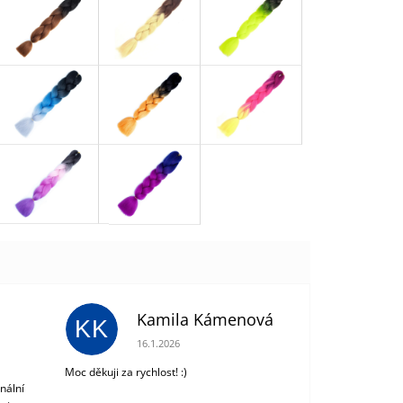
Kamila Kámenová
KK
 z 5 hvězdiček.
Hodnocení obchodu je 5 z 5 hvězdiček.
16.1.2026
Moc děkuji za rychlost! :)
nální