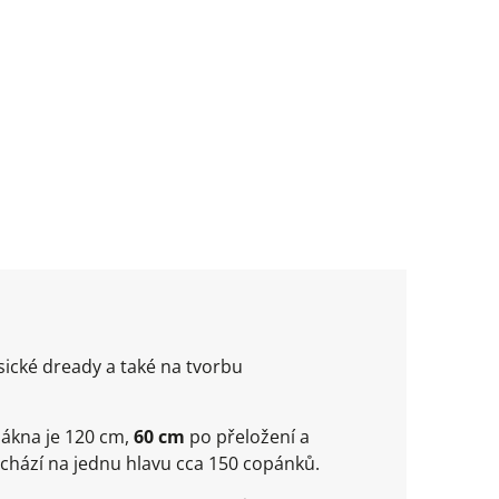
sické dready a také na tvorbu
lákna je 120 cm,
60 cm
po přeložení a
ychází na jednu hlavu cca 150 copánků.