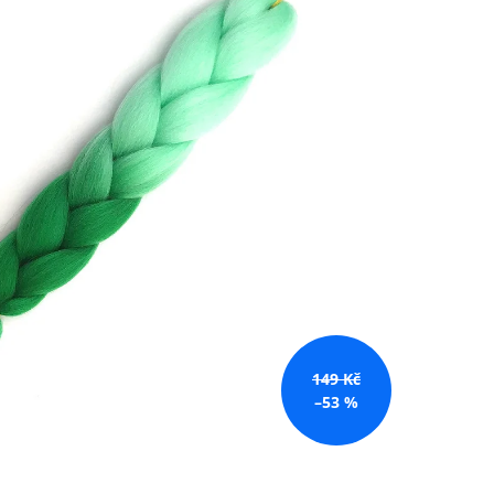
č
149 Kč
–53 %