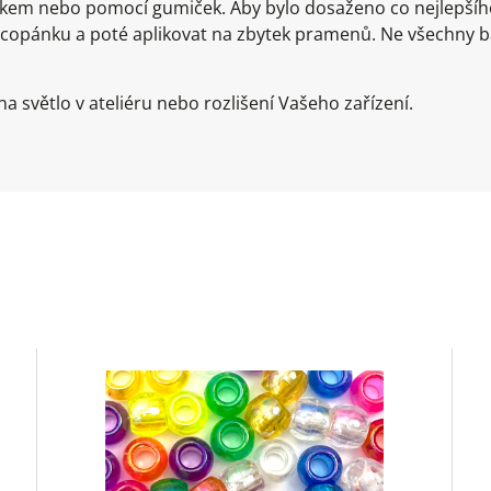
líkem nebo pomocí gumiček. Aby bylo dosaženo co nejlepš
 copánku a poté aplikovat na zbytek pramenů. Ne všechny 
a světlo v ateliéru nebo rozlišení Vašeho zařízení.