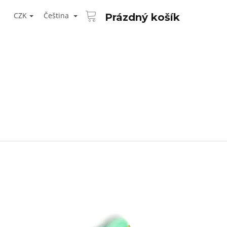
NÁKUPNÍ
T
KOŠÍK
CZK
Čeština
Prázdný košík
ŘIHLÁŠENÍ
Následující
AID KANEKALON 1