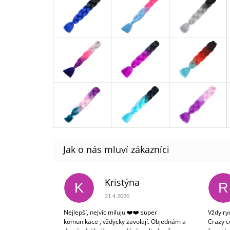
Kristýna
K
R
Hodnocení obchodu je 5 z 5 hvězdiček.
21.4.2026
Nejlepší, nejvíc miluju ❤️❤️ super
Vždy ry
komunikace , vždycky zavolají. Objednám a
Crazy c