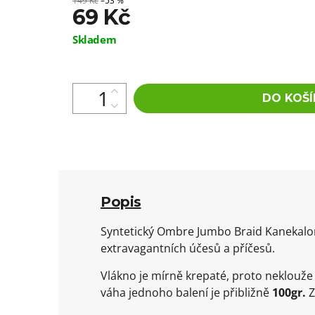
149 Kč
–53 %
69 Kč
Měrná
Skladem
cena:
DO KOŠÍ
Popis
Syntetický Ombre Jumbo Braid Kanekalon 
extravagantních účesů a příčesů.
Vlákno je mírně krepaté, proto neklouž
váha jednoho balení je přibližně
100gr.
Z