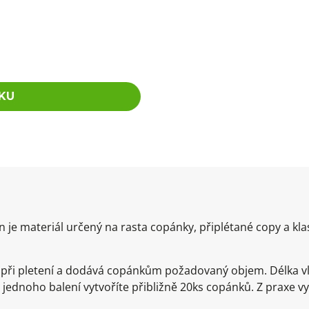
KU
je materiál určený na rasta copánky, připlétané copy a kla
e při pletení a dodává copánkům požadovaný objem. Délka v
 jednoho balení vytvoříte přibližně 20ks copánků. Z praxe v