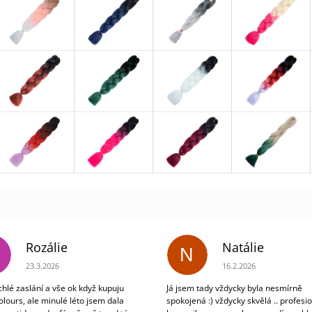
Rozálie
Natálie
N
Hodnocení obchodu je 3 z 5 hvězdiček.
Hodnocení obchodu je 5
23.3.2026
16.2.2026
chlé zaslání a vše ok když kupuju
Já jsem tady vždycky byla nesmírně
olours, ale minulé léto jsem dala
spokojená :) vždycky skvělá .. profesio