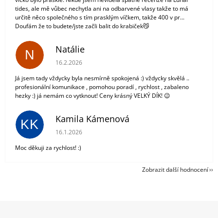
tides, ale mě vůbec nechytla ani na odbarvené vlasy takže to má
určitě něco společného s tím prasklým víčkem, takže 400 v pr...
Doufám že to budete/jste začli balit do krabiček😼
Natálie
N
Hodnocení obchodu je 5 z 5 hvězdiček.
16.2.2026
Já jsem tady vždycky byla nesmírně spokojená :) vždycky skvělá ..
profesionální komunikace , pomohou poradí , rychlost , zabaleno
hezky :) já nemám co vytknout! Ceny krásný VELKÝ DÍK! 😉
Kamila Kámenová
KK
Hodnocení obchodu je 5 z 5 hvězdiček.
16.1.2026
Moc děkuji za rychlost! :)
Zobrazit další hodnocení