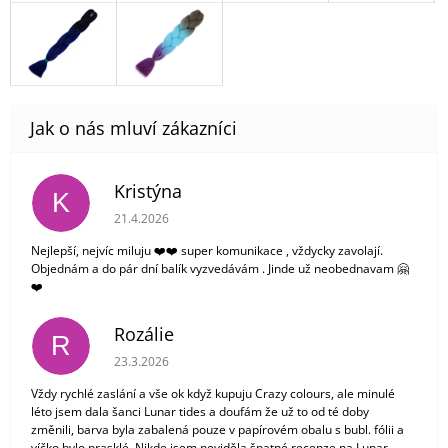
Kristýna
K
Hodnocení obchodu je 5 z 5 hvězdiček.
21.4.2026
Nejlepší, nejvíc miluju ❤️❤️ super komunikace , vždycky zavolají.
Objednám a do pár dní balík vyzvedávám . Jinde už neobednavam 🤗
❤️
Rozálie
R
Hodnocení obchodu je 3 z 5 hvězdiček.
23.3.2026
Vždy rychlé zaslání a vše ok když kupuju Crazy colours, ale minulé
léto jsem dala šanci Lunar tides a doufám že už to od té doby
změnili, barva byla zabalená pouze v papírovém obalu s bubl. fólii a
víčko bylo prasklé. Nikde jsem neviděla špatné recenze na Lunar