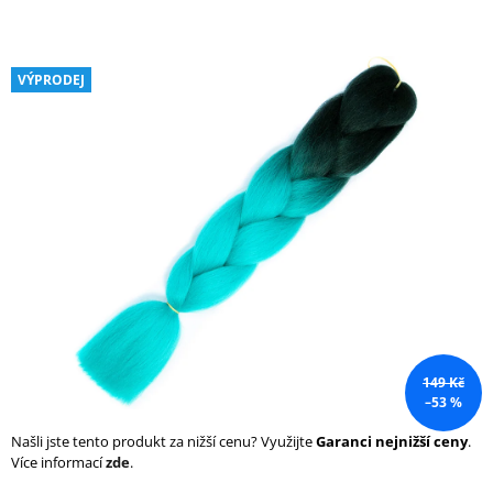
a
j
í
VÝPRODEJ
t
?
HLEDAT
D
o
149 Kč
p
–53 %
o
r
Našli jste tento produkt za nižší cenu? Využijte
Garanci nejnižší ceny
.
u
Více informací
zde
.
č