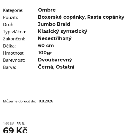
u
j
Kategorie
:
Ombre
e
m
Použití
:
Boxerské copánky
,
Rasta copánky
e
Druh
:
Jumbo Braid
Typ vlákna
:
Klasický syntetický
100%
Zakončení
:
Nesestříhaný
EZ
Délka
KANEKALON
:
60 cm
FR6B
Hmotnost
:
100gr
89
Barevnost
:
Dvoubarevný
Kč
Barva
:
Černá
,
Ostatní
Původně:
149
Kč
Můžeme doručit do:
10.8.2026
149 Kč
–53 %
69 Kč