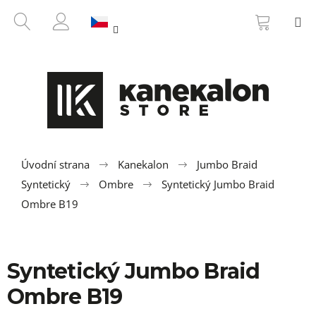
K
Přejít
NÁKUP
HLEDAT
M
na
KOŠÍK
o
ZPĚT
ZPĚT
obsah
PŘIHLÁŠENÍ
š
í
C
k
o
p
o
t
ř
Úvodní strana
Kanekalon
Jumbo Braid
e
Syntetický
Ombre
Syntetický Jumbo Braid
b
Ombre B19
u
j
e
Syntetický Jumbo Braid
t
Ombre B19
e
n