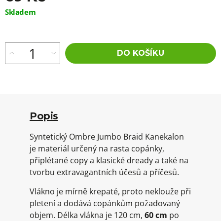
Měrná
Skladem
cena:
DO KOŠÍKU
Popis
Syntetický Ombre Jumbo Braid Kanekalon
je materiál určený na rasta copánky,
připlétané copy a klasické dready a také na
tvorbu extravagantních účesů a příčesů.
Vlákno je mírně krepaté, proto neklouže při
pletení a dodává copánkům požadovaný
objem. Délka vlákna je 120 cm,
60 cm
po