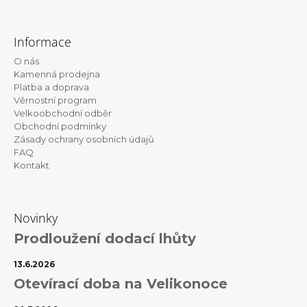
Z
á
Informace
p
O nás
a
Kamenná prodejna
t
Platba a doprava
Věrnostní program
í
Velkoobchodní odběr
Obchodní podmínky
Zásady ochrany osobních údajů
FAQ
Kontakt
Novinky
Prodloužení dodací lhůty
13.6.2026
Otevírací doba na Velikonoce