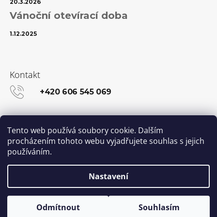
20.3.2026
Vánoční otevírací doba
1.12.2025
Kontakt
+420 606 545 069
info@kanekalon-store.cz
Tento web používá soubory cookie. Dalším
procházením tohoto webu vyjadřujete souhlas s jejich
používáním.
Facebook
Instagram
Nastavení
Vytvořil Shoptet
© 2026 Kanekalon-STORE.cz. Všechna práva
Odmítnout
Souhlasím
vyhrazena.
Upravit nastavení cookies