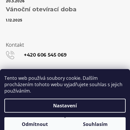
20.3.2026
Vánoční otevírací doba
1.12.2025
Kontakt
+420 606 545 069
info@kanekalon-store.cz
Tento web používá soubory cookie. Dalším
procházením tohoto webu vyjadřujete souhlas s jejich
používáním.
Facebook
Instagram
Nastavení
Vytvořil Shoptet
© 2026 Kanekalon-STORE.cz. Všechna práva
Odmítnout
Souhlasím
vyhrazena.
Upravit nastavení cookies