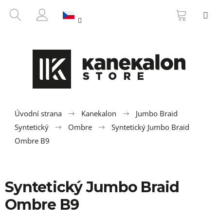
K
Přejít
NÁKUP
HLEDAT
M
na
KOŠÍK
o
ZPĚT
ZPĚT
obsah
PŘIHLÁŠENÍ
š
í
C
k
o
p
o
t
ř
Úvodní strana
Kanekalon
Jumbo Braid
e
Syntetický
Ombre
Syntetický Jumbo Braid
b
Ombre B9
u
j
e
Syntetický Jumbo Braid
t
Ombre B9
e
n