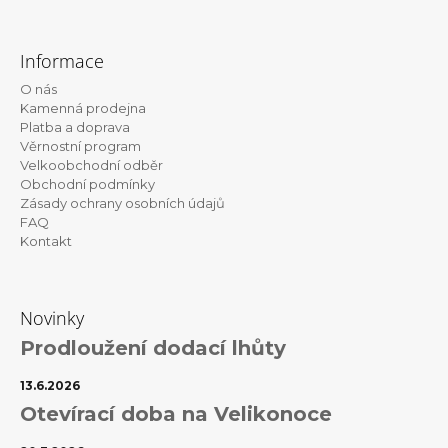
Z
á
Informace
p
O nás
a
Kamenná prodejna
t
Platba a doprava
Věrnostní program
í
Velkoobchodní odběr
Obchodní podmínky
Zásady ochrany osobních údajů
FAQ
Kontakt
Novinky
Prodloužení dodací lhůty
13.6.2026
Otevírací doba na Velikonoce