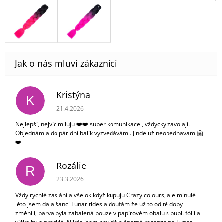
Kristýna
K
Hodnocení obchodu je 5 z 5 hvězdiček.
21.4.2026
Nejlepší, nejvíc miluju ❤️❤️ super komunikace , vždycky zavolají.
Objednám a do pár dní balík vyzvedávám . Jinde už neobednavam 🤗
❤️
Rozálie
R
Hodnocení obchodu je 3 z 5 hvězdiček.
23.3.2026
Vždy rychlé zaslání a vše ok když kupuju Crazy colours, ale minulé
léto jsem dala šanci Lunar tides a doufám že už to od té doby
změnili, barva byla zabalená pouze v papírovém obalu s bubl. fólii a
víčko bylo prasklé. Nikde jsem neviděla špatné recenze na Lunar