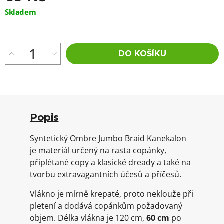
Měrná
Skladem
cena:
DO KOŠÍKU
Popis
Syntetický Ombre Jumbo Braid Kanekalon
je materiál určený na rasta copánky,
připlétané copy a klasické dready a také na
tvorbu extravagantních účesů a příčesů.
Vlákno je mírně krepaté, proto neklouže při
pletení a dodává copánkům požadovaný
objem. Délka vlákna je 120 cm,
60 cm
po