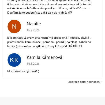
tides, ale mě vůbec nechytla ani na odbarvené vlasy takže to má
určitě něco společného s tím prasklým víčkem, takže 400 v pr...
Doufám že to budete/jste začli balit do krabiček😼
Natálie
N
Hodnocení obchodu je 5 z 5 hvězdiček.
16.2.2026
Já jsem tady vždycky byla nesmírně spokojená :) vždycky skvělá ..
profesionální komunikace , pomohou poradí , rychlost , zabaleno
hezky :) já nemám co vytknout! Ceny krásný VELKÝ DÍK! 😉
Kamila Kámenová
KK
Hodnocení obchodu je 5 z 5 hvězdiček.
16.1.2026
Moc děkuji za rychlost! :)
Zobrazit další hodnocení