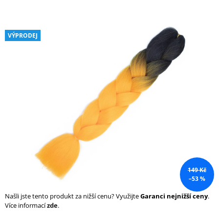
a
j
í
VÝPRODEJ
t
?
HLEDAT
D
o
149 Kč
p
–53 %
o
r
Našli jste tento produkt za nižší cenu? Využijte
Garanci nejnižší ceny
.
u
Více informací
zde
.
č