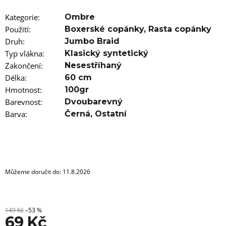
u
j
Kategorie
:
Ombre
e
m
Použití
:
Boxerské copánky
,
Rasta copánky
e
Druh
:
Jumbo Braid
Typ vlákna
:
Klasický syntetický
100%
Zakončení
:
Nesestříhaný
EZ
Délka
KANEKALON
:
60 cm
4
Hmotnost
:
100gr
105
Barevnost
:
Dvoubarevný
Kč
Barva
:
Černá
,
Ostatní
Původně:
149
Kč
Můžeme doručit do:
11.8.2026
149 Kč
–53 %
69 Kč