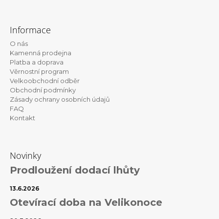
Z
á
Informace
p
O nás
a
Kamenná prodejna
t
Platba a doprava
Věrnostní program
í
Velkoobchodní odběr
Obchodní podmínky
Zásady ochrany osobních údajů
FAQ
Kontakt
Novinky
Prodloužení dodací lhůty
13.6.2026
Otevírací doba na Velikonoce