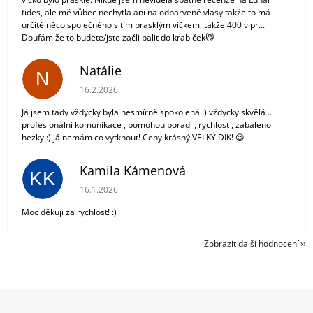
tides, ale mě vůbec nechytla ani na odbarvené vlasy takže to má
určitě něco společného s tím prasklým víčkem, takže 400 v pr...
Doufám že to budete/jste začli balit do krabiček😼
Natálie
N
Hodnocení obchodu je 5 z 5 hvězdiček.
16.2.2026
Já jsem tady vždycky byla nesmírně spokojená :) vždycky skvělá ..
profesionální komunikace , pomohou poradí , rychlost , zabaleno
hezky :) já nemám co vytknout! Ceny krásný VELKÝ DÍK! 😉
Kamila Kámenová
KK
Hodnocení obchodu je 5 z 5 hvězdiček.
16.1.2026
Moc děkuji za rychlost! :)
Zobrazit další hodnocení