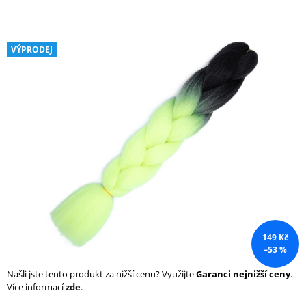
a
j
í
VÝPRODEJ
t
?
HLEDAT
D
o
149 Kč
p
–53 %
o
r
Našli jste tento produkt za nižší cenu? Využijte
Garanci nejnižší ceny
.
u
Více informací
zde
.
č