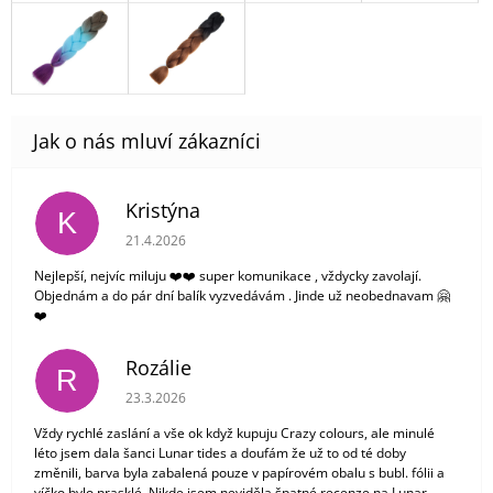
Kristýna
K
Hodnocení obchodu je 5 z 5 hvězdiček.
21.4.2026
Nejlepší, nejvíc miluju ❤️❤️ super komunikace , vždycky zavolají.
Objednám a do pár dní balík vyzvedávám . Jinde už neobednavam 🤗
❤️
Rozálie
R
Hodnocení obchodu je 3 z 5 hvězdiček.
23.3.2026
Vždy rychlé zaslání a vše ok když kupuju Crazy colours, ale minulé
léto jsem dala šanci Lunar tides a doufám že už to od té doby
změnili, barva byla zabalená pouze v papírovém obalu s bubl. fólii a
víčko bylo prasklé. Nikde jsem neviděla špatné recenze na Lunar