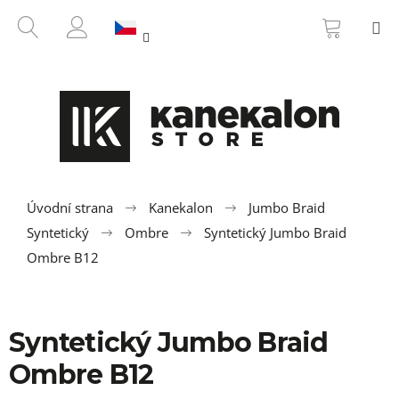
K
Přejít
NÁKUP
HLEDAT
M
na
KOŠÍK
o
ZPĚT
ZPĚT
obsah
PŘIHLÁŠENÍ
š
í
C
k
o
p
o
t
ř
Úvodní strana
Kanekalon
Jumbo Braid
e
Syntetický
Ombre
Syntetický Jumbo Braid
b
Ombre B12
u
j
e
Syntetický Jumbo Braid
t
Ombre B12
e
n