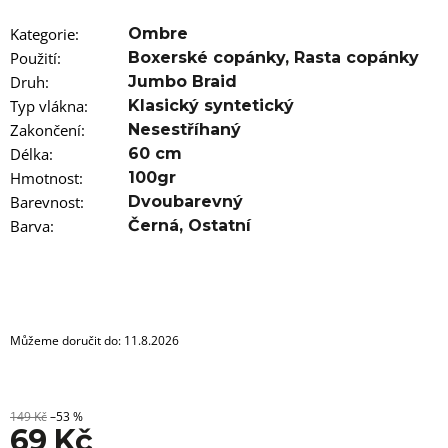
u
j
Kategorie
:
Ombre
e
m
Použití
:
Boxerské copánky
,
Rasta copánky
e
Druh
:
Jumbo Braid
Typ vlákna
:
Klasický syntetický
100%
Zakončení
:
Nesestříhaný
EZ
Délka
KANEKALON
:
60 cm
FR8
Hmotnost
:
100gr
89
Barevnost
:
Dvoubarevný
Kč
Barva
:
Černá
,
Ostatní
Původně:
149
Kč
Můžeme doručit do:
11.8.2026
149 Kč
–53 %
69 Kč