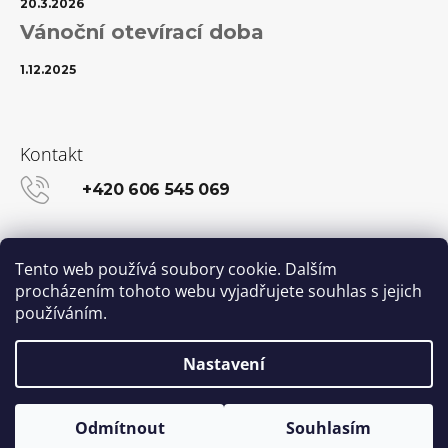
20.3.2026
Vánoční otevírací doba
1.12.2025
Kontakt
+420 606 545 069
info@kanekalon-store.cz
Tento web používá soubory cookie. Dalším
procházením tohoto webu vyjadřujete souhlas s jejich
používáním.
Facebook
Instagram
Nastavení
Vytvořil Shoptet
© 2026 Kanekalon-STORE.cz. Všechna práva
Odmítnout
Souhlasím
vyhrazena.
Upravit nastavení cookies