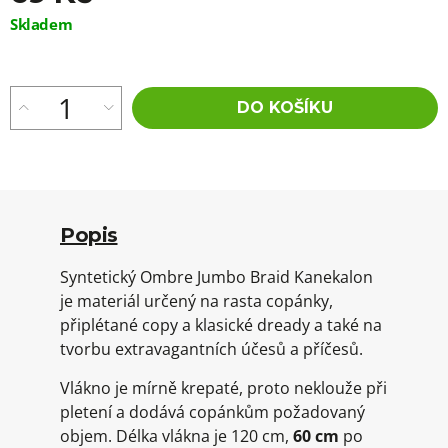
Měrná
Skladem
cena:
DO KOŠÍKU
Popis
Syntetický Ombre Jumbo Braid Kanekalon
je materiál určený na rasta copánky,
připlétané copy a klasické dready a také na
tvorbu extravagantních účesů a příčesů.
Vlákno je mírně krepaté, proto neklouže při
pletení a dodává copánkům požadovaný
objem. Délka vlákna je 120 cm,
60 cm
po