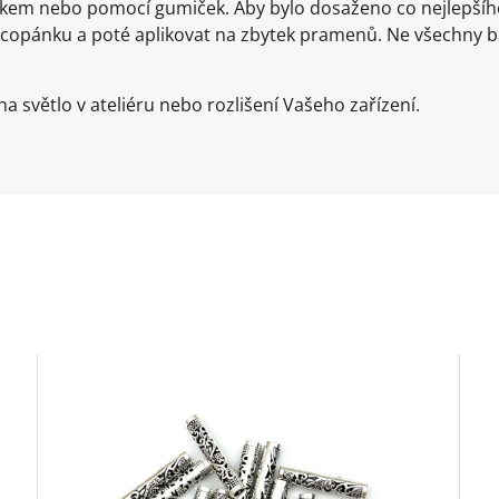
líkem nebo pomocí gumiček. Aby bylo dosaženo co nejlepš
 copánku a poté aplikovat na zbytek pramenů. Ne všechny 
a světlo v ateliéru nebo rozlišení Vašeho zařízení.