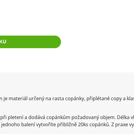
KU
je materiál určený na rasta copánky, připlétané copy a kla
e při pletení a dodává copánkům požadovaný objem. Délka v
 jednoho balení vytvoříte přibližně 20ks copánků. Z praxe v