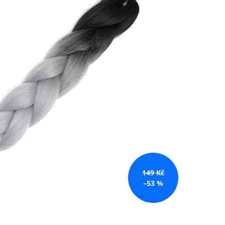
č
149 Kč
–53 %