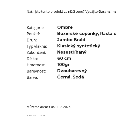
SUPERBRAID
99 Kč
Našli jste tento produkt za nižší cenu? Využijte
Původně:
149 Kč
Garanci ne
Kategorie
:
Ombre
Použití
:
Boxerské copánky
,
Rasta 
Druh
:
Jumbo Braid
Typ vlákna
:
Klasický syntetický
Zakončení
:
Nesestříhaný
Délka
:
60 cm
Hmotnost
:
100gr
Barevnost
:
Dvoubarevný
Barva
:
Černá
,
Šedá
Můžeme doručit do:
11.8.2026