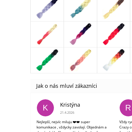
Kristýna
K
R
Hodnocení obchodu je 5 z 5 hvězdiček.
21.4.2026
Nejlepší, nejvíc miluju ❤️❤️ super
Vždy ry
komunikace , vždycky zavolají. Objednám a
Crazy c