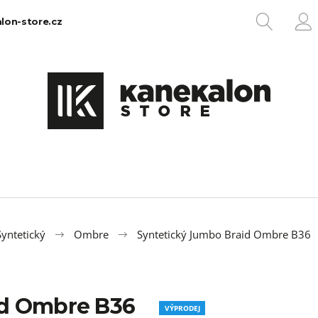
HLEDA
lon-store.cz
P
Co potřebujete najít?
HLEDAT
Doporučujeme
yntetický
Ombre
Syntetický Jumbo Braid Ombre B36
id Ombre B36
100% EZ KANEKALON 1
100% JUMBO BR
VÝPRODEJ