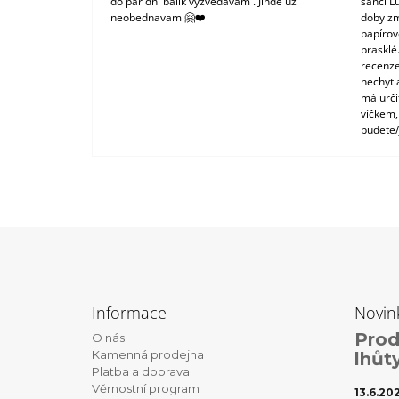
do pár dní balík vyzvedávám . Jinde už
šanci L
neobednavam 🤗❤️
doby zm
papírové
prasklé
recenze
nechytl
má urči
víčkem,
budete/
Z
á
Informace
Novin
p
Prod
O nás
a
Kamenná prodejna
lhůt
t
Platba a doprava
Věrnostní program
í
13.6.20