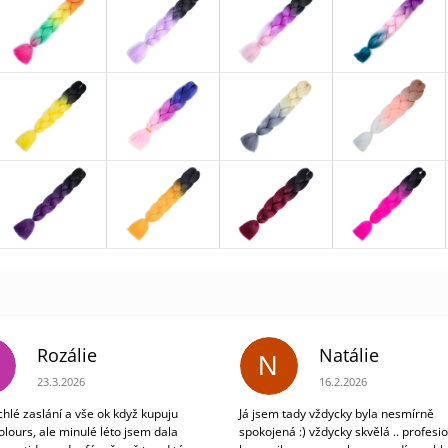
Rozálie
Natálie
N
Hodnocení obchodu je 3 z 5 hvězdiček.
Hodnocení obchodu je 5
23.3.2026
16.2.2026
chlé zaslání a vše ok když kupuju
Já jsem tady vždycky byla nesmírně
olours, ale minulé léto jsem dala
spokojená :) vždycky skvělá .. profesio