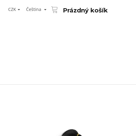
NÁKUPNÍ
T
KOŠÍK
CZK
Čeština
Prázdný košík
ŘIHLÁŠENÍ
Následující
AID KANEKALON 1