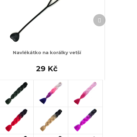
Další
produkt
Navlékátko na korálky vetší
29 Kč