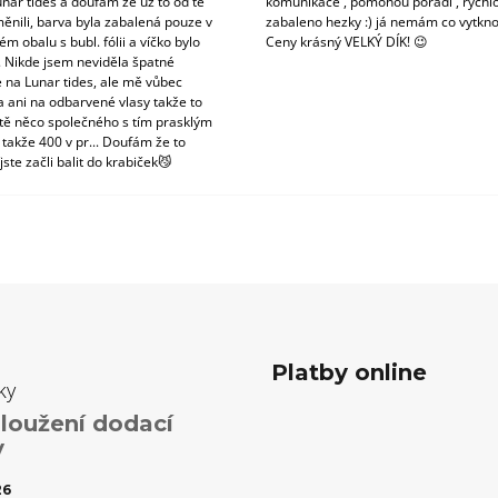
unar tides a doufám že už to od té
komunikace , pomohou poradí , rychlo
ěnili, barva byla zabalená pouze v
zabaleno hezky :) já nemám co vytkno
m obalu s bubl. fólii a víčko bylo
Ceny krásný VELKÝ DÍK! 😉
. Nikde jsem neviděla špatné
 na Lunar tides, ale mě vůbec
a ani na odbarvené vlasy takže to
tě něco společného s tím prasklým
 takže 400 v pr... Doufám že to
jste začli balit do krabiček😼
Platby online
ky
loužení dodací
y
26