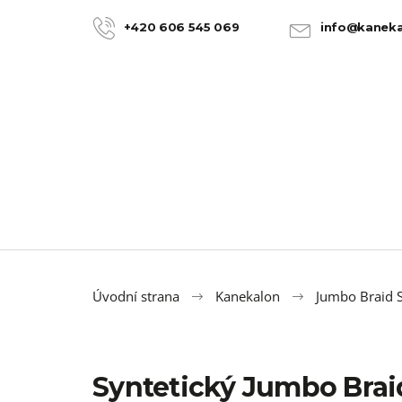
K
Přejít
na
o
+420 606 545 069
info@kaneka
ZPĚT
ZPĚT
obsah
DO
DO
š
OBCHODU
OBCHODU
í
k
Úvodní strana
Kanekalon
Jumbo Braid S
Syntetický Jumbo Bra
100% JUMBO BRAID KANEKALON 22