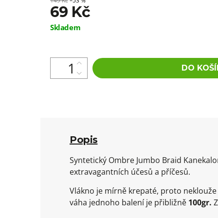
149 Kč
–53 %
69 Kč
Měrná
Skladem
cena:
DO KOŠÍ
Popis
Syntetický Ombre Jumbo Braid Kanekalon 
extravagantních účesů a příčesů.
Vlákno je mírně krepaté, proto neklouž
váha jednoho balení je přibližně
100gr.
Z