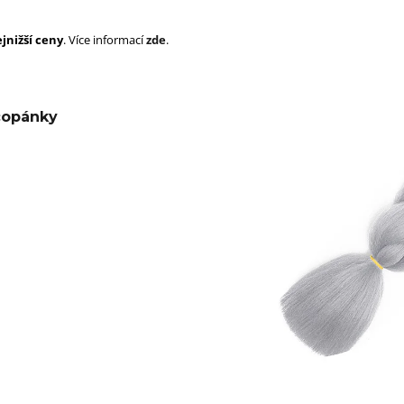
SUPERBRAID
105 Kč
Původně:
149 Kč
99 Kč
jnižší ceny
. Více informací
zde
.
Původně:
149 K
copánky