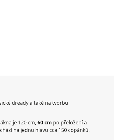
sické dready a také na tvorbu
lákna je 120 cm,
60 cm
po přeložení a
ychází na jednu hlavu cca 150 copánků.