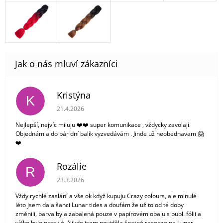
Kristýna
K
Hodnocení obchodu je 5 z 5 hvězdiček.
21.4.2026
Nejlepší, nejvíc miluju ❤️❤️ super komunikace , vždycky zavolají.
Objednám a do pár dní balík vyzvedávám . Jinde už neobednavam 🤗
❤️
Rozálie
R
Hodnocení obchodu je 3 z 5 hvězdiček.
23.3.2026
Vždy rychlé zaslání a vše ok když kupuju Crazy colours, ale minulé
léto jsem dala šanci Lunar tides a doufám že už to od té doby
změnili, barva byla zabalená pouze v papírovém obalu s bubl. fólii a
víčko bylo prasklé. Nikde jsem neviděla špatné recenze na Lunar