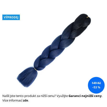
a
j
í
VÝPRODEJ
t
?
HLEDAT
D
o
149 Kč
p
–53 %
o
r
Našli jste tento produkt za nižší cenu? Využijte
Garanci nejnižší ceny
.
u
Více informací
zde
.
č