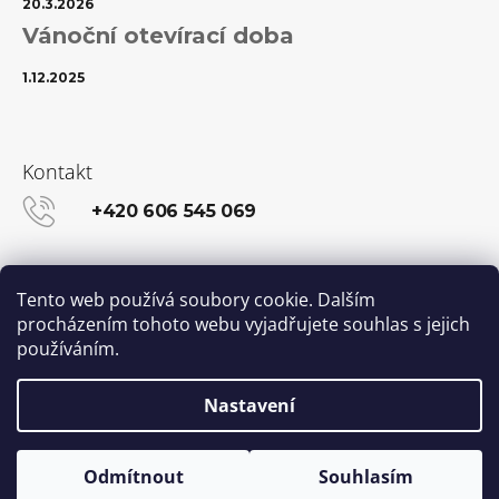
20.3.2026
Vánoční otevírací doba
1.12.2025
Kontakt
+420 606 545 069
info@kanekalon-store.cz
Tento web používá soubory cookie. Dalším
procházením tohoto webu vyjadřujete souhlas s jejich
používáním.
Facebook
Instagram
Nastavení
Vytvořil Shoptet
© 2026 Kanekalon-STORE.cz. Všechna práva
Odmítnout
Souhlasím
vyhrazena.
Upravit nastavení cookies