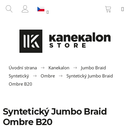
K
Přejít
NÁKUP
HLEDAT
M
na
KOŠÍK
o
ZPĚT
ZPĚT
obsah
PŘIHLÁŠENÍ
š
í
C
k
o
p
o
t
ř
Úvodní strana
Kanekalon
Jumbo Braid
e
Syntetický
Ombre
Syntetický Jumbo Braid
b
Ombre B20
u
j
e
Syntetický Jumbo Braid
t
Ombre B20
e
n