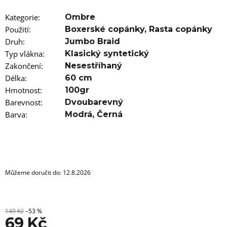
u
j
Kategorie
:
Ombre
e
m
Použití
:
Boxerské copánky
,
Rasta copánky
e
Druh
:
Jumbo Braid
Typ vlákna
:
Klasický syntetický
100%
Zakončení
:
Nesestříhaný
EZ
Délka
KANEKALON
:
60 cm
4
Hmotnost
:
100gr
105
Barevnost
:
Dvoubarevný
Kč
Barva
:
Modrá
,
Černá
Původně:
149
Kč
Můžeme doručit do:
12.8.2026
149 Kč
–53 %
69 Kč