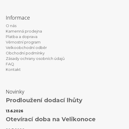
Z
á
Informace
p
O nás
a
Kamenná prodejna
t
Platba a doprava
Věrnostní program
í
Velkoobchodní odběr
Obchodní podmínky
Zásady ochrany osobních údajů
FAQ
Kontakt
Novinky
Prodloužení dodací lhůty
13.6.2026
Otevírací doba na Velikonoce