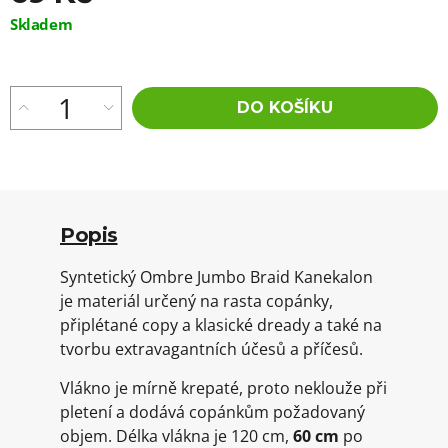
Měrná
Skladem
cena:
DO KOŠÍKU
Popis
Syntetický Ombre Jumbo Braid Kanekalon
je materiál určený na rasta copánky,
připlétané copy a klasické dready a také na
tvorbu extravagantních účesů a příčesů.
Vlákno je mírně krepaté, proto neklouže při
pletení a dodává copánkům požadovaný
objem. Délka vlákna je 120 cm,
60 cm
po