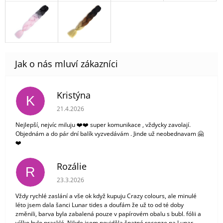
Kristýna
K
Hodnocení obchodu je 5 z 5 hvězdiček.
21.4.2026
Nejlepší, nejvíc miluju ❤️❤️ super komunikace , vždycky zavolají.
Objednám a do pár dní balík vyzvedávám . Jinde už neobednavam 🤗
❤️
Rozálie
R
Hodnocení obchodu je 3 z 5 hvězdiček.
23.3.2026
Vždy rychlé zaslání a vše ok když kupuju Crazy colours, ale minulé
léto jsem dala šanci Lunar tides a doufám že už to od té doby
změnili, barva byla zabalená pouze v papírovém obalu s bubl. fólii a
víčko bylo prasklé. Nikde jsem neviděla špatné recenze na Lunar