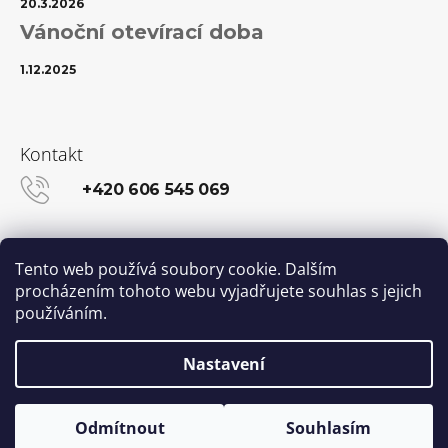
20.3.2026
Vánoční otevírací doba
1.12.2025
Kontakt
+420 606 545 069
info@kanekalon-store.cz
Tento web používá soubory cookie. Dalším
procházením tohoto webu vyjadřujete souhlas s jejich
používáním.
Facebook
Instagram
Nastavení
Vytvořil Shoptet
© 2026 Kanekalon-STORE.cz. Všechna práva
Odmítnout
Souhlasím
vyhrazena.
Upravit nastavení cookies