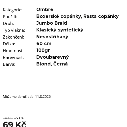
u
j
Kategorie
:
Ombre
e
m
Použití
:
Boxerské copánky
,
Rasta copánky
e
Druh
:
Jumbo Braid
Typ vlákna
:
Klasický syntetický
100%
Zakončení
:
Nesestříhaný
EZ
Délka
KANEKALON
:
60 cm
FR2PINK
Hmotnost
:
100gr
89
Barevnost
:
Dvoubarevný
Kč
Barva
:
Blond
,
Černá
Původně:
149
Kč
Můžeme doručit do:
11.8.2026
149 Kč
–53 %
69 Kč