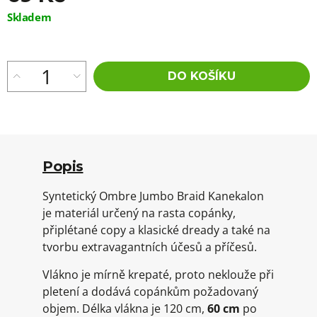
Měrná
Skladem
cena:
DO KOŠÍKU
Popis
Syntetický Ombre Jumbo Braid Kanekalon
je materiál určený na rasta copánky,
připlétané copy a klasické dready a také na
tvorbu extravagantních účesů a příčesů.
Vlákno je mírně krepaté, proto neklouže při
pletení a dodává copánkům požadovaný
objem. Délka vlákna je 120 cm,
60 cm
po