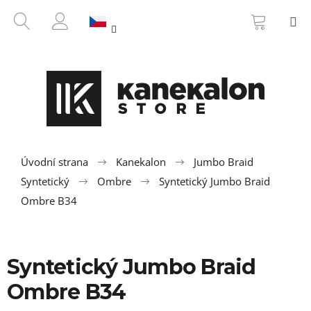
K
Přejít
NÁKUP
HLEDAT
M
na
KOŠÍK
o
ZPĚT
ZPĚT
obsah
PŘIHLÁŠENÍ
š
í
C
k
o
p
o
t
ř
Úvodní strana
Kanekalon
Jumbo Braid
e
Syntetický
Ombre
Syntetický Jumbo Braid
b
Ombre B34
u
j
e
Syntetický Jumbo Braid
t
Ombre B34
e
n