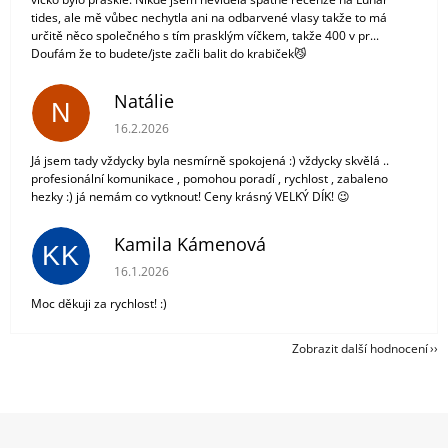
tides, ale mě vůbec nechytla ani na odbarvené vlasy takže to má
určitě něco společného s tím prasklým víčkem, takže 400 v pr...
Doufám že to budete/jste začli balit do krabiček😼
Natálie
N
Hodnocení obchodu je 5 z 5 hvězdiček.
16.2.2026
Já jsem tady vždycky byla nesmírně spokojená :) vždycky skvělá ..
profesionální komunikace , pomohou poradí , rychlost , zabaleno
hezky :) já nemám co vytknout! Ceny krásný VELKÝ DÍK! 😉
Kamila Kámenová
KK
Hodnocení obchodu je 5 z 5 hvězdiček.
16.1.2026
Moc děkuji za rychlost! :)
Zobrazit další hodnocení