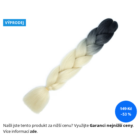
a
j
í
VÝPRODEJ
t
?
HLEDAT
D
o
149 Kč
p
–53 %
o
r
Našli jste tento produkt za nižší cenu? Využijte
Garanci nejnižší ceny
.
u
Více informací
zde
.
č