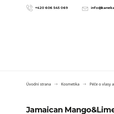
K
Přejít
na
o
+420 606 545 069
info@kaneka
ZPĚT
ZPĚT
obsah
DO
DO
š
OBCHODU
OBCHODU
í
k
Úvodní strana
Kosmetika
Péče o vlasy 
Jamaican Mango&Lime 
100% JUMBO BRAID KANEKALON 22