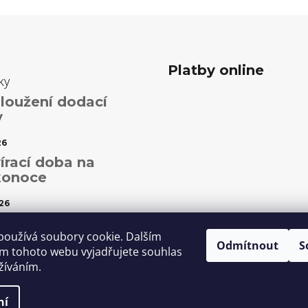
Platby online
ky
loužení dodací
y
26
írací doba na
konoce
26
ční otevírací doba
používá soubory cookie. Dalším
Odmítnout
S
5
m tohoto webu vyjadřujete souhlas
užíváním.
ní
it nastavení cookies