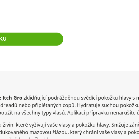
KU
 Itch Gro
zklidňující podrážděnou svědící pokožku hlavy s
 dreadů nebo připlétaných copů. Hydratuje suchou pokožku h
použít na všechny typy vlasů. Aplikací přípravku nenarušíte 
živin, které vyživují vaše vlasy a pokožku hlavy. Snižuje zá
ukovaného mazovou žlázou, který chrání vaše vlasy a pokož