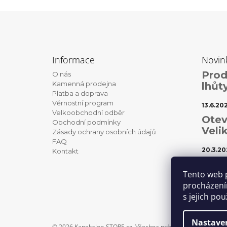
Z
á
Informace
Novin
p
Prod
O nás
a
Kamenná prodejna
lhůt
t
Platba a doprava
Věrnostní program
í
13.6.20
Velkoobchodní odběr
Otev
Obchodní podmínky
Veli
Zásady ochrany osobních údajů
FAQ
20.3.20
Kontakt
Váno
Tento web 
1.12.202
procházení
s jejich po
Nastave
© 2026 Kanekalon-STORE.cz. Všechna práva vyhrazena.
Uprav