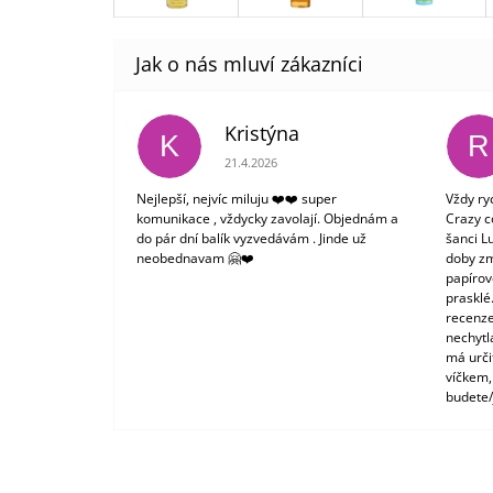
Kristýna
K
R
Hodnocení obchodu je 5 z 5 hvězdiček.
21.4.2026
Nejlepší, nejvíc miluju ❤️❤️ super
Vždy ry
komunikace , vždycky zavolají. Objednám a
Crazy c
do pár dní balík vyzvedávám . Jinde už
šanci L
neobednavam 🤗❤️
doby zm
papírové
prasklé
recenze
nechytl
má urči
víčkem,
budete/