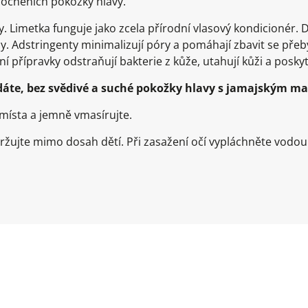
mocněních pokožky hlavy.
Limetka funguje jako zcela přírodní vlasový kondicionér. Do
. Adstringenty minimalizují póry a pomáhají zbavit se přeb
ní přípravky odstraňují bakterie z kůže, utahují kůži a poskyt
hledáte, bez svědivé a suché pokožky hlavy s jamajským 
místa a jemně vmasírujte.
ržujte mimo dosah dětí. Při zasažení očí vypláchněte vodou