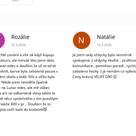
Rozálie
Natálie
N
Hodnocení obchodu je 3 z 5 hvězdiček.
Hodnocení obchodu je 5
23.3.2026
16.2.2026
chlé zaslání a vše ok když kupuju
Já jsem tady vždycky byla nesmírně
olours, ale minulé léto jsem dala
spokojená :) vždycky skvělá .. profesio
unar tides a doufám že už to od té
komunikace , pomohou poradí , rychlo
ěnili, barva byla zabalená pouze v
zabaleno hezky :) já nemám co vytkno
m obalu s bubl. fólii a víčko bylo
Ceny krásný VELKÝ DÍK! 😉
. Nikde jsem neviděla špatné
 na Lunar tides, ale mě vůbec
a ani na odbarvené vlasy takže to
tě něco společného s tím prasklým
 takže 400 v pr... Doufám že to
jste začli balit do krabiček😼