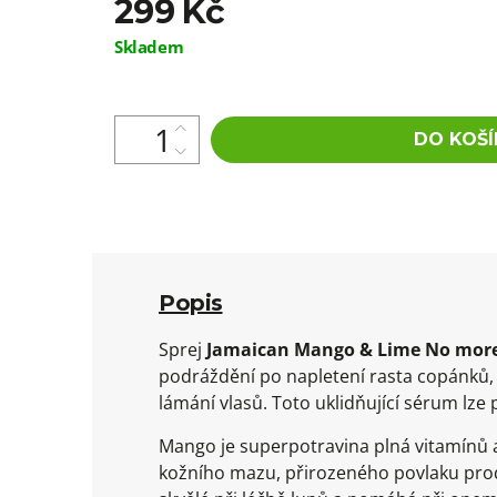
299 Kč
Měrná
Skladem
cena:
DO KOŠÍ
Popis
Sprej
Jamaican Mango & Lime No more
podráždění po napletení rasta copánků,
lámání vlasů. Toto uklidňující sérum lze 
Mango je superpotravina plná vitamínů a 
kožního mazu, přirozeného povlaku prod