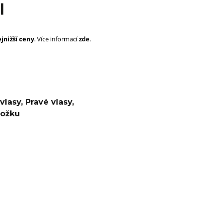
SUPERBRAID
l
105 Kč
Původně:
149 Kč
99 Kč
Původně:
149 K
jnižší ceny
. Více informací
zde
.
vlasy
,
Pravé vlasy
,
ožku