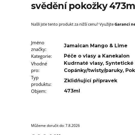
SUPERBRAID
svědění pokožky 473m
99 Kč
Původně:
149 Kč
Našli jste tento produkt za nižší cenu? Využijte
Garanci ne
Jméno
Jamaican Mango & Lime
značky
:
Kategorie
:
Péče o vlasy a Kanekalon
Kudrnaté vlasy
,
Syntetické 
Vhodné
pro
:
Copánky/twisty/paruky
,
Pok
Typ
Zklidňující přípravek
produktu
:
Objem
:
473ml
Můžeme doručit do:
7.8.2026