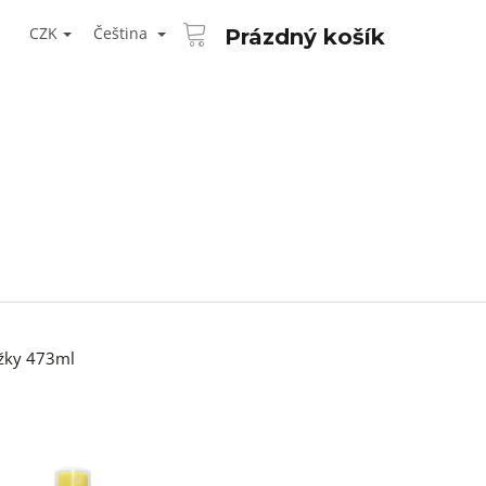
NÁKUPNÍ
T
KOŠÍK
CZK
Čeština
Prázdný košík
ŘIHLÁŠENÍ
ožky 473ml
Následující
AID KANEKALON 1