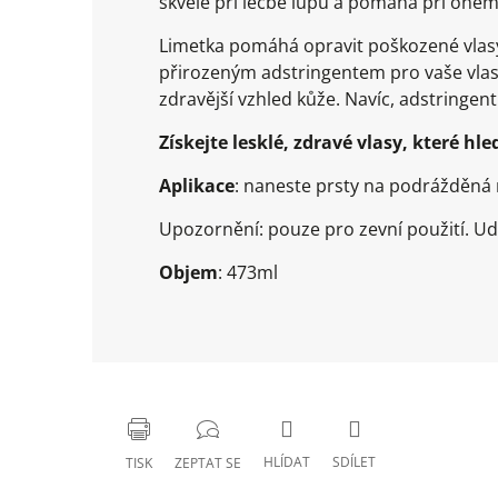
skvělé při léčbě lupů a pomáhá při one
Limetka pomáhá opravit poškozené vlasy. 
přirozeným adstringentem pro vaše vlasy
zdravější vzhled kůže. Navíc, adstringent
Získejte lesklé, zdravé vlasy, které 
Aplikace
: naneste prsty na podrážděná 
Upozornění: pouze pro zevní použití. Ud
Objem
: 473ml
HLÍDAT
SDÍLET
TISK
ZEPTAT SE