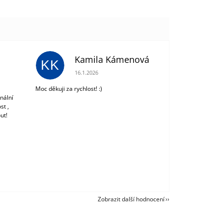
Kamila Kámenová
KK
 z 5 hvězdiček.
Hodnocení obchodu je 5 z 5 hvězdiček.
16.1.2026
Moc děkuji za rychlost! :)
nální
st ,
ut!
Zobrazit další hodnocení