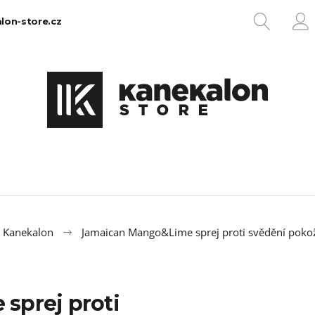
HLEDA
lon-store.cz
P
Co potřebujete najít?
HLEDAT
Doporučujeme
a Kanekalon
Jamaican Mango&Lime sprej proti svědění pok
sprej proti
100% EZ KANEKALON 1
100% JUMBO BR