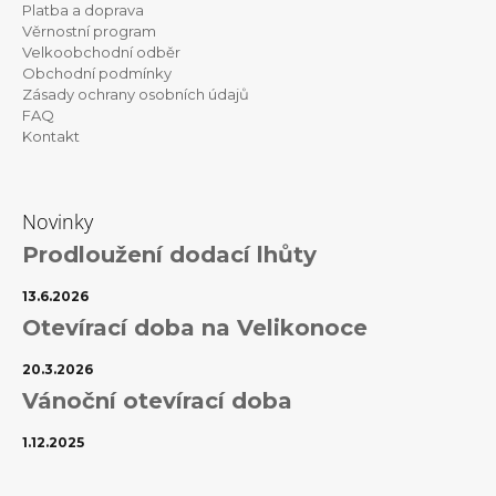
t
y
Platba a doprava
v
Věrnostní program
í
ý
Velkoobchodní odběr
p
Obchodní podmínky
i
Zásady ochrany osobních údajů
s
FAQ
u
Kontakt
Novinky
Prodloužení dodací lhůty
13.6.2026
Otevírací doba na Velikonoce
20.3.2026
Vánoční otevírací doba
1.12.2025