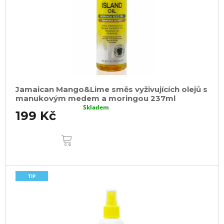
Jamaican Mango&Lime směs vyživujících olejů s
manukovým medem a moringou 237ml
Skladem
199 Kč
DO
KOŠÍKU
TIP