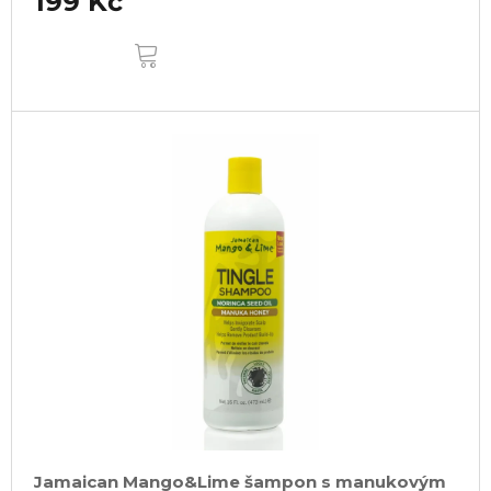
199 Kč
DO
KOŠÍKU
Jamaican Mango&Lime šampon s manukovým