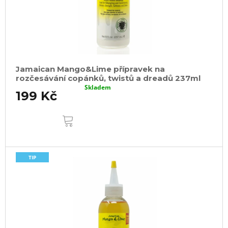
Jamaican Mango&Lime přípravek na
rozčesávání copánků, twistů a dreadů 237ml
Skladem
199 Kč
DO
KOŠÍKU
TIP