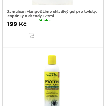
Jamaican Mango&Lime chladivý gel pro twisty,
copánky a dready 177ml
Skladem
199 Kč
DO
KOŠÍKU