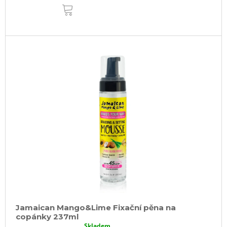
DO
KOŠÍKU
Jamaican Mango&Lime Fixační pěna na
copánky 237ml
Skladem