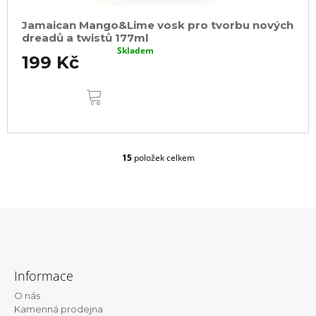
Jamaican Mango&Lime vosk pro tvorbu nových
dreadů a twistů 177ml
Skladem
199 Kč
DO
KOŠÍKU
15
položek celkem
O
v
l
á
d
a
c
Z
í
á
p
Informace
r
p
v
O nás
a
k
Kamenná prodejna