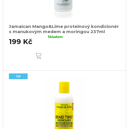
Jamaican Mango&Lime proteinový kondicionér
s manukovým medem a moringou 237ml
Skladem
199 Kč
DO
KOŠÍKU
TIP