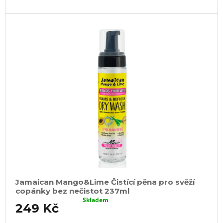
u
j
e
m
e
100%
EZ
KANEKALON
FR8
89
Kč
Původně:
149
Kč
Jamaican Mango&Lime Čistící pěna pro svěží
copánky bez nečistot 237ml
Skladem
249 Kč