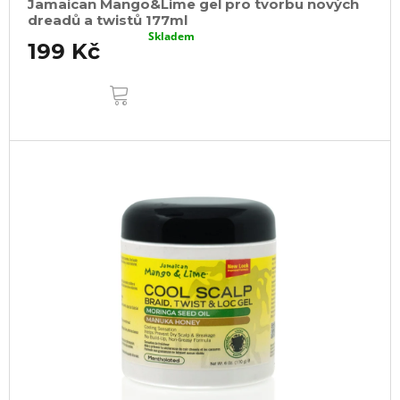
Jamaican Mango&Lime gel pro tvorbu nových
dreadů a twistů 177ml
Skladem
199 Kč
DO
KOŠÍKU