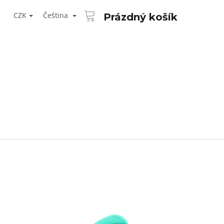
NÁKUPNÍ
T
KOŠÍK
CZK
Čeština
Prázdný košík
ŘIHLÁŠENÍ
Následující
AID KANEKALON 1