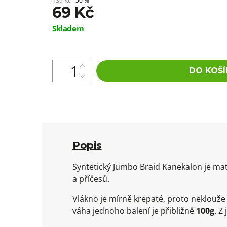
139 Kč
–50 %
69 Kč
Měrná
Skladem
cena:
DO KOŠÍ
Popis
Syntetický Jumbo Braid Kanekalon je mat
a příčesů.
Vlákno je mírně krepaté, proto neklouž
váha jednoho balení je přibližně
100g
. Z