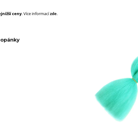
SUPERBRAID
105 Kč
Původně:
149 Kč
99 Kč
jnižší ceny
. Více informací
zde
.
Původně:
149 K
copánky