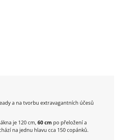
dready a na tvorbu extravagantních účesů
lákna je 120 cm,
60 cm
po přeložení a
ychází na jednu hlavu cca 150 copánků.