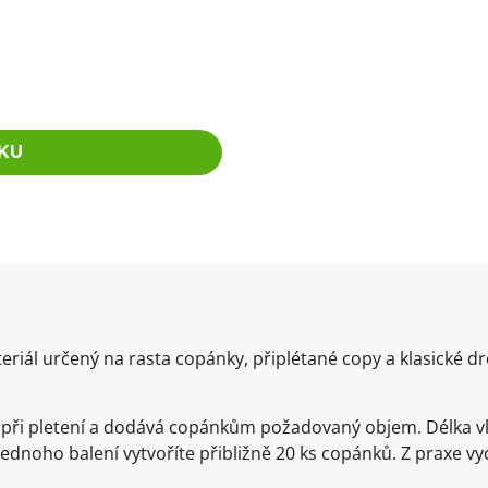
KU
eriál určený na rasta copánky, připlétané copy a klasické 
e při pletení a dodává copánkům požadovaný objem. Délka v
 jednoho balení vytvoříte přibližně 20 ks copánků. Z praxe v