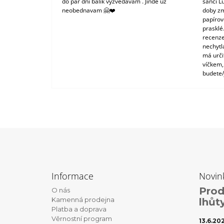
do pár dní balík vyzvedávám . Jinde už
šanci L
neobednavam 🤗❤️
doby zm
papírové
prasklé
recenze
nechytl
má urči
víčkem,
budete/
Z
á
Informace
Novin
p
Prod
O nás
a
Kamenná prodejna
lhůt
t
Platba a doprava
Věrnostní program
í
13.6.20