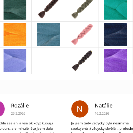
Rozálie
Natálie
N
Hodnocení obchodu je 3 z 5 hvězdiček.
Hodnocení obchodu je 5
23.3.2026
16.2.2026
chlé zaslání a vše ok když kupuju
Já jsem tady vždycky byla nesmírně
olours, ale minulé léto jsem dala
spokojená :) vždycky skvělá .. profesio