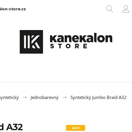
HLEDA
lon-store.cz
P
Co potřebujete najít?
HLEDAT
Doporučujeme
yntetický
Jednobarevný
Syntetický Jumbo Braid A32
d A32
100% EZ KANEKALON 1
100% JUMBO BR
AKCE