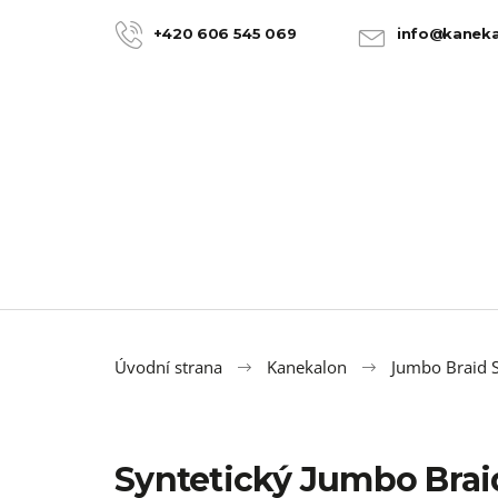
K
Přejít
na
o
+420 606 545 069
info@kaneka
ZPĚT
ZPĚT
obsah
DO
DO
š
OBCHODU
OBCHODU
í
k
Úvodní strana
Kanekalon
Jumbo Braid S
Syntetický Jumbo Brai
100% JUMBO BRAID KANEKALON 22