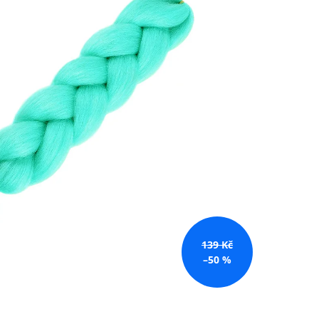
č
139 Kč
–50 %