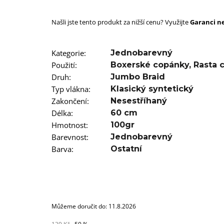
SUPERBRAID
99 Kč
Našli jste tento produkt za nižší cenu? Využijte
Původně:
149 Kč
Garanci ne
Kategorie
:
Jednobarevný
Použití
:
Boxerské copánky
,
Rasta 
Druh
:
Jumbo Braid
Typ vlákna
:
Klasický syntetický
Zakončení
:
Nesestříhaný
Délka
:
60 cm
Hmotnost
:
100gr
Barevnost
:
Jednobarevný
Barva
:
Ostatní
Můžeme doručit do:
11.8.2026