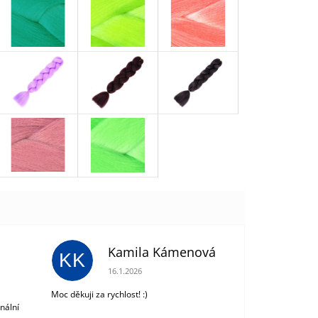
Kamila Kámenová
KK
 z 5 hvězdiček.
Hodnocení obchodu je 5 z 5 hvězdiček.
16.1.2026
Moc děkuji za rychlost! :)
nální