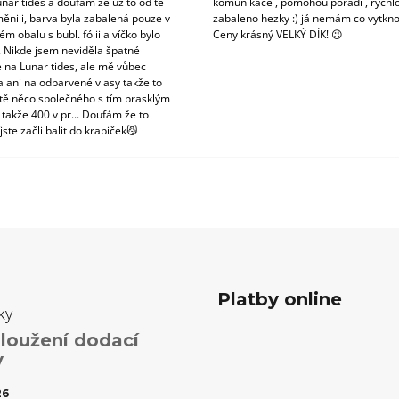
unar tides a doufám že už to od té
komunikace , pomohou poradí , rychlo
ěnili, barva byla zabalená pouze v
zabaleno hezky :) já nemám co vytkno
m obalu s bubl. fólii a víčko bylo
Ceny krásný VELKÝ DÍK! 😉
. Nikde jsem neviděla špatné
 na Lunar tides, ale mě vůbec
a ani na odbarvené vlasy takže to
tě něco společného s tím prasklým
 takže 400 v pr... Doufám že to
jste začli balit do krabiček😼
Platby online
ky
loužení dodací
y
26