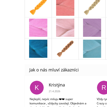
Kristýna
K
R
Hodnocení obchodu je 5 z 5 hvězdiček.
21.4.2026
Nejlepší, nejvíc miluju ❤️❤️ super
Vždy ry
komunikace , vždycky zavolají. Objednám a
Crazy c