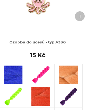
Další
produkt
Ozdoba do účesů - typ A330
15 Kč