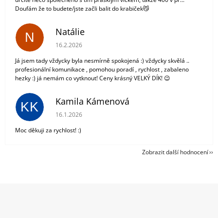
Doufám že to budete/jste začli balit do krabiček😼
Natálie
N
Hodnocení obchodu je 5 z 5 hvězdiček.
16.2.2026
Já jsem tady vždycky byla nesmírně spokojená :) vždycky skvělá ..
profesionální komunikace , pomohou poradí , rychlost , zabaleno
hezky :) já nemám co vytknout! Ceny krásný VELKÝ DÍK! 😉
Kamila Kámenová
KK
Hodnocení obchodu je 5 z 5 hvězdiček.
16.1.2026
Moc děkuji za rychlost! :)
Zobrazit další hodnocení
Z