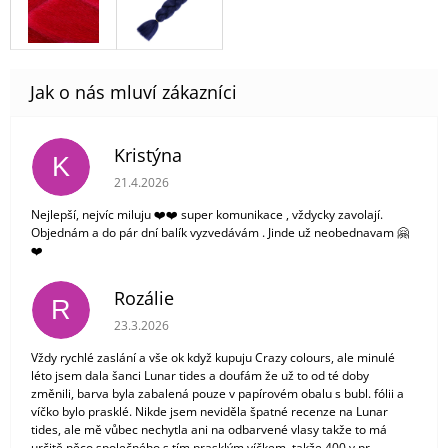
Kristýna
K
Hodnocení obchodu je 5 z 5 hvězdiček.
21.4.2026
Nejlepší, nejvíc miluju ❤️❤️ super komunikace , vždycky zavolají.
Objednám a do pár dní balík vyzvedávám . Jinde už neobednavam 🤗
❤️
Rozálie
R
Hodnocení obchodu je 3 z 5 hvězdiček.
23.3.2026
Vždy rychlé zaslání a vše ok když kupuju Crazy colours, ale minulé
léto jsem dala šanci Lunar tides a doufám že už to od té doby
změnili, barva byla zabalená pouze v papírovém obalu s bubl. fólii a
víčko bylo prasklé. Nikde jsem neviděla špatné recenze na Lunar
tides, ale mě vůbec nechytla ani na odbarvené vlasy takže to má
určitě něco společného s tím prasklým víčkem, takže 400 v pr...