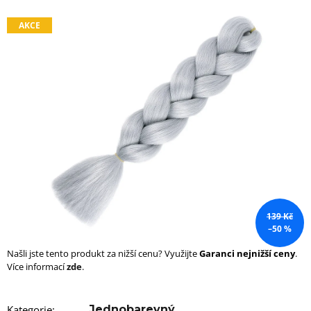
a
AKCE
j
í
t
?
HLEDAT
D
139 Kč
–50 %
o
p
Našli jste tento produkt za nižší cenu? Využijte
Garanci nejnižší ceny
.
o
Více informací
zde
.
r
u
č
Kategorie
:
Jednobarevný