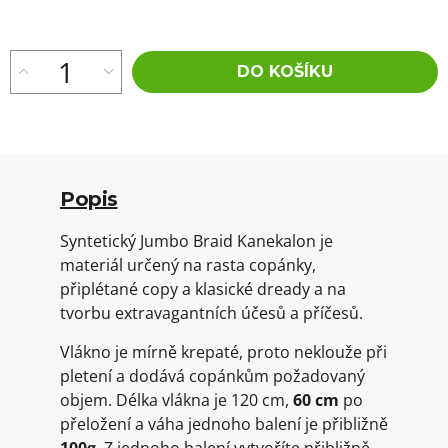
cena:
DO KOŠÍKU
Popis
Syntetický Jumbo Braid Kanekalon je
materiál určený na rasta copánky,
připlétané copy a klasické dready a na
tvorbu extravagantních účesů a příčesů.
Vlákno je mírně krepaté, proto neklouže při
pletení a dodává copánkům požadovaný
objem. Délka vlákna je 120 cm,
60 cm
po
přeložení a váha jednoho balení je přibližně