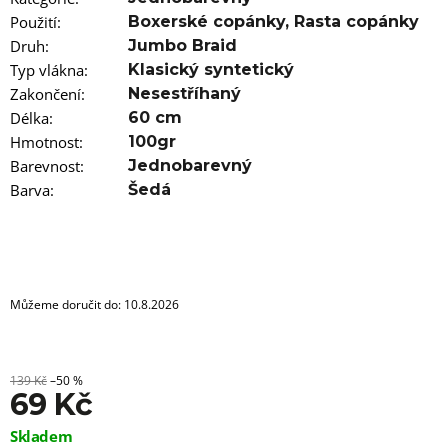
u
j
Použití
:
Boxerské copánky
,
Rasta copánky
e
Druh
:
Jumbo Braid
m
Typ vlákna
:
Klasický syntetický
e
Zakončení
:
Nesestříhaný
Délka
:
60 cm
100%
EZ
Hmotnost
:
100gr
KANEKALON
Barevnost
:
Jednobarevný
FR8
Barva
:
Šedá
89
Kč
Původně:
149
Kč
Můžeme doručit do:
10.8.2026
139 Kč
–50 %
69 Kč
Měrná
Skladem