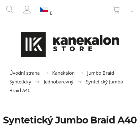
K
Přejít
NÁKUP
HLEDAT
M
na
KOŠÍK
o
ZPĚT
ZPĚT
obsah
PŘIHLÁŠENÍ
š
í
C
k
o
p
o
t
ř
Úvodní strana
Kanekalon
Jumbo Braid
e
Syntetický
Jednobarevný
Syntetický Jumbo
b
Braid A40
u
j
e
Syntetický Jumbo Braid A40
t
e
n