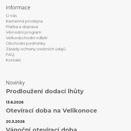
á
Informace
p
O nás
a
Kamenná prodejna
t
Platba a doprava
Věrnostní program
í
Velkoobchodní odběr
Obchodní podmínky
Zásady ochrany osobních údajů
FAQ
Kontakt
Novinky
Prodloužení dodací lhůty
13.6.2026
Otevírací doba na Velikonoce
20.3.2026
Vánoční otevírací doba