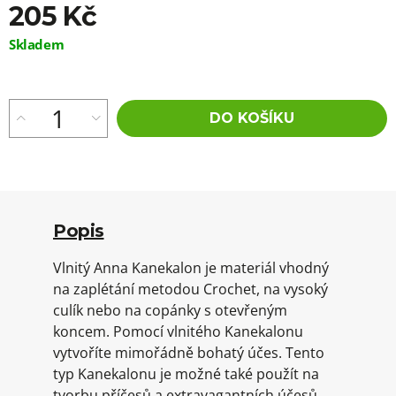
205 Kč
Měrná
Skladem
cena:
DO KOŠÍKU
Popis
Vlnitý Anna Kanekalon je materiál vhodný
na zaplétání metodou Crochet, na vysoký
culík nebo na copánky s otevřeným
koncem. Pomocí vlnitého Kanekalonu
vytvoříte mimořádně bohatý účes. Tento
typ Kanekalonu je možné také použít na
tvorbu příčesů a extravagantních účesů.