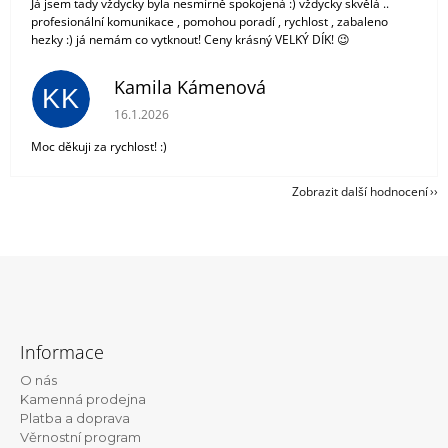
Já jsem tady vždycky byla nesmírně spokojená :) vždycky skvělá ..
profesionální komunikace , pomohou poradí , rychlost , zabaleno
hezky :) já nemám co vytknout! Ceny krásný VELKÝ DÍK! 😉
Kamila Kámenová
KK
Hodnocení obchodu je 5 z 5 hvězdiček.
16.1.2026
Moc děkuji za rychlost! :)
Zobrazit další hodnocení
Z
á
Informace
p
O nás
a
Kamenná prodejna
t
Platba a doprava
Věrnostní program
í