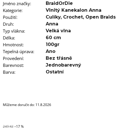
u
Jméno značky
:
BraidOrDie
j
Kategorie
e
:
Vlnitý Kanekalon Anna
m
Použití
:
Culíky
,
Crochet
,
Open Braids
e
Druh
:
Anna
Typ vlákna
:
Velká vlna
100%
Délka
:
60 cm
JUMBO
BRAID
Hmotnost
:
100gr
KANEKALON
Tepelná úprava
:
Ano
22
Provedení
:
Bez třásně
SUPERBRAID
Barevnost
:
Jednobarevný
99
Kč
Barva
:
Ostatní
Původně:
149
Kč
Můžeme doručit do:
11.8.2026
249 Kč
–17 %