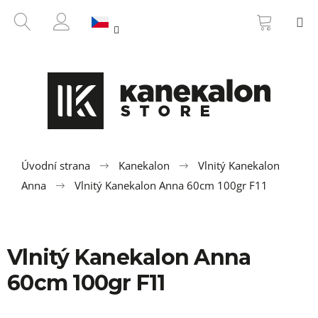
K
Přejít
NÁKUP
HLEDAT
M
na
KOŠÍK
o
ZPĚT
ZPĚT
obsah
PŘIHLÁŠENÍ
š
í
C
k
o
p
o
t
ř
Úvodní strana
Kanekalon
Vlnitý Kanekalon
e
Anna
Vlnitý Kanekalon Anna 60cm 100gr F11
b
u
j
Vlnitý Kanekalon Anna
e
t
60cm 100gr F11
e
n