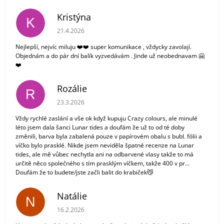
Kristýna
K
Hodnocení obchodu je 5 z 5 hvězdiček.
21.4.2026
Nejlepší, nejvíc miluju ❤️❤️ super komunikace , vždycky zavolají.
Objednám a do pár dní balík vyzvedávám . Jinde už neobednavam 🤗
❤️
Rozálie
R
Hodnocení obchodu je 3 z 5 hvězdiček.
23.3.2026
Vždy rychlé zaslání a vše ok když kupuju Crazy colours, ale minulé
léto jsem dala šanci Lunar tides a doufám že už to od té doby
změnili, barva byla zabalená pouze v papírovém obalu s bubl. fólii a
víčko bylo prasklé. Nikde jsem neviděla špatné recenze na Lunar
tides, ale mě vůbec nechytla ani na odbarvené vlasy takže to má
určitě něco společného s tím prasklým víčkem, takže 400 v pr...
Doufám že to budete/jste začli balit do krabiček😼
Natálie
N
Hodnocení obchodu je 5 z 5 hvězdiček.
16.2.2026