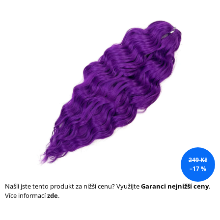
a
j
í
t
?
HLEDAT
D
249 Kč
o
–17 %
p
o
Našli jste tento produkt za nižší cenu? Využijte
Garanci nejnižší ceny
.
r
Více informací
zde
.
u
č