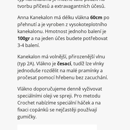
tvorbu příčesů a extravagantních účesů.
Anna Kanekalon má délku vlákna
60cm
po
přehnutí a je vyroben z vysokoteplotního
kanekalonu. Hmotnost jednoho balení je
100gr
a na jeden účes budete potřebovat
3-4 balení.
Kanekalon má volnější, přirozenější vlnu
(typ 2A). Vlákno je
česací
, tudíž lze vlnky
jednoduše rozdělit na malé pramínky a
pročesat pomocí hřebenu bez zacuchání.
Vlákno doporučujeme denně vyživovat
speciálními oleji ve spreji. Pro metodu
Crochet nabízíme speciální háček a na
fixaci copánků se nejčastěji používají
gumičky.