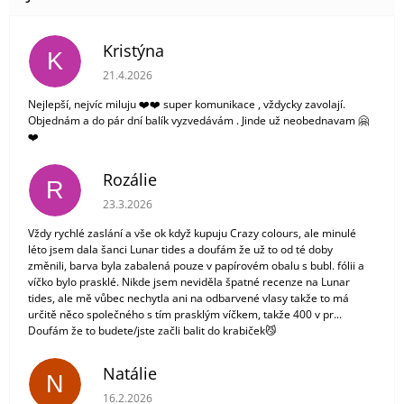
Kristýna
K
Hodnocení obchodu je 5 z 5 hvězdiček.
21.4.2026
Nejlepší, nejvíc miluju ❤️❤️ super komunikace , vždycky zavolají.
Objednám a do pár dní balík vyzvedávám . Jinde už neobednavam 🤗
❤️
Rozálie
R
Hodnocení obchodu je 3 z 5 hvězdiček.
23.3.2026
Vždy rychlé zaslání a vše ok když kupuju Crazy colours, ale minulé
léto jsem dala šanci Lunar tides a doufám že už to od té doby
změnili, barva byla zabalená pouze v papírovém obalu s bubl. fólii a
víčko bylo prasklé. Nikde jsem neviděla špatné recenze na Lunar
tides, ale mě vůbec nechytla ani na odbarvené vlasy takže to má
určitě něco společného s tím prasklým víčkem, takže 400 v pr...
Doufám že to budete/jste začli balit do krabiček😼
Natálie
N
Hodnocení obchodu je 5 z 5 hvězdiček.
16.2.2026