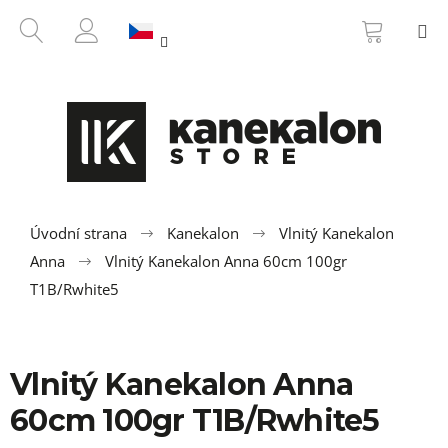
K
Přejít
NÁKUP
HLEDAT
M
na
KOŠÍK
o
ZPĚT
ZPĚT
obsah
PŘIHLÁŠENÍ
š
í
C
k
o
p
o
t
ř
Úvodní strana
Kanekalon
Vlnitý Kanekalon
e
Anna
Vlnitý Kanekalon Anna 60cm 100gr
b
T1B/Rwhite5
u
j
e
Vlnitý Kanekalon Anna
t
60cm 100gr T1B/Rwhite5
e
n