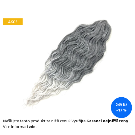
a
j
í
AKCE
t
?
HLEDAT
D
o
249 Kč
p
–17 %
o
r
Našli jste tento produkt za nižší cenu? Využijte
Garanci nejnižší ceny
.
u
Více informací
zde
.
č