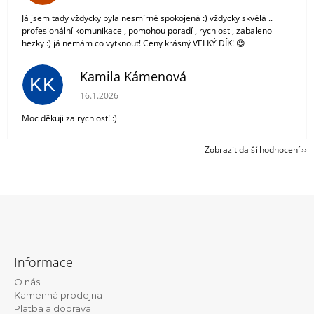
Já jsem tady vždycky byla nesmírně spokojená :) vždycky skvělá ..
profesionální komunikace , pomohou poradí , rychlost , zabaleno
hezky :) já nemám co vytknout! Ceny krásný VELKÝ DÍK! 😉
Kamila Kámenová
KK
Hodnocení obchodu je 5 z 5 hvězdiček.
16.1.2026
Moc děkuji za rychlost! :)
Zobrazit další hodnocení
Z
á
Informace
p
O nás
a
Kamenná prodejna
t
Platba a doprava