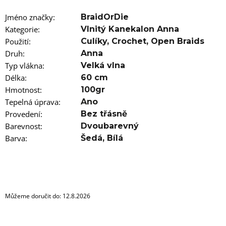
u
j
Jméno značky
:
BraidOrDie
e
m
Kategorie
:
Vlnitý Kanekalon Anna
e
Použití
:
Culíky
,
Crochet
,
Open Braids
Druh
:
Anna
100%
Typ vlákna
:
Velká vlna
JUMBO
Délka
BRAID
:
60 cm
KANEKALON
Hmotnost
:
100gr
60
Tepelná úprava
:
Ano
SUPERBRAID
Provedení
:
Bez třásně
99
Kč
Barevnost
:
Dvoubarevný
Původně:
Barva
:
Šedá
,
Bílá
149
Kč
Můžeme doručit do:
12.8.2026