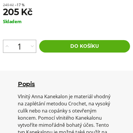
249 Kč
–17 %
205 Kč
Měrná
Skladem
cena:
DO KOŠÍKU
Popis
Vlnitý Anna Kanekalon je materiál vhodný
na zaplétání metodou Crochet, na vysoký
culík nebo na copánky s otevřeným
koncem. Pomocí vlnitého Kanekalonu
vytvoříte mimořádně bohatý účes. Tento
typ Kanekalonu je možné také použít na