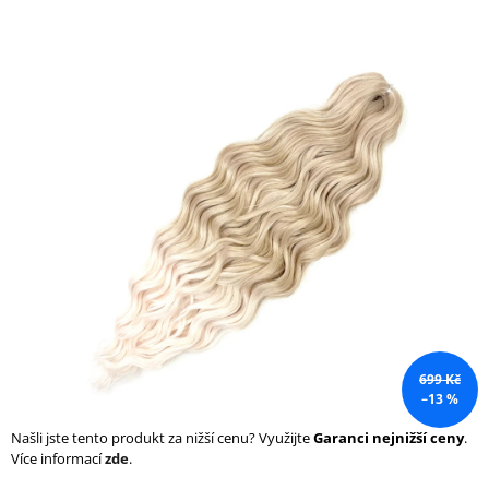
a
j
í
t
?
HLEDAT
D
o
699 Kč
p
–13 %
o
r
Našli jste tento produkt za nižší cenu? Využijte
Garanci nejnižší ceny
.
u
Více informací
zde
.
č