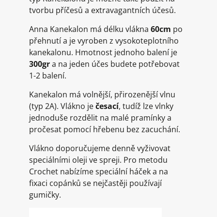
tvorbu příčesů a extravagantních účesů.
Anna Kanekalon má délku vlákna
60cm
po
přehnutí a je vyroben z vysokoteplotního
kanekalonu. Hmotnost jednoho balení je
300gr
a na jeden účes budete potřebovat
1-2 balení.
Kanekalon má volnější, přirozenější vlnu
(typ 2A). Vlákno je
česací
, tudíž lze vlnky
jednoduše rozdělit na malé pramínky a
pročesat pomocí hřebenu bez zacuchání.
Vlákno doporučujeme denně vyživovat
speciálními oleji ve spreji. Pro metodu
Crochet nabízíme speciální háček a na
fixaci copánků se nejčastěji používají
gumičky.