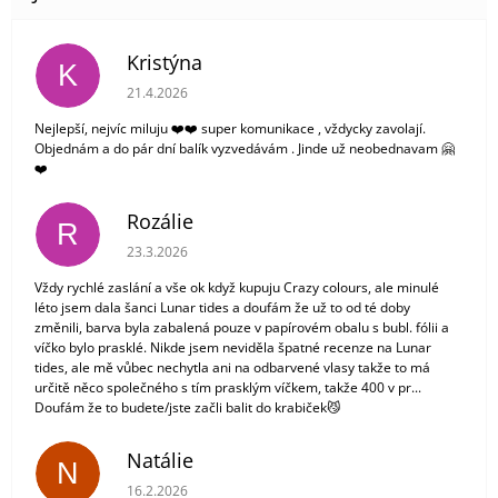
Kristýna
K
Hodnocení obchodu je 5 z 5 hvězdiček.
21.4.2026
Nejlepší, nejvíc miluju ❤️❤️ super komunikace , vždycky zavolají.
Objednám a do pár dní balík vyzvedávám . Jinde už neobednavam 🤗
❤️
Rozálie
R
Hodnocení obchodu je 3 z 5 hvězdiček.
23.3.2026
Vždy rychlé zaslání a vše ok když kupuju Crazy colours, ale minulé
léto jsem dala šanci Lunar tides a doufám že už to od té doby
změnili, barva byla zabalená pouze v papírovém obalu s bubl. fólii a
víčko bylo prasklé. Nikde jsem neviděla špatné recenze na Lunar
tides, ale mě vůbec nechytla ani na odbarvené vlasy takže to má
určitě něco společného s tím prasklým víčkem, takže 400 v pr...
Doufám že to budete/jste začli balit do krabiček😼
Natálie
N
Hodnocení obchodu je 5 z 5 hvězdiček.
16.2.2026