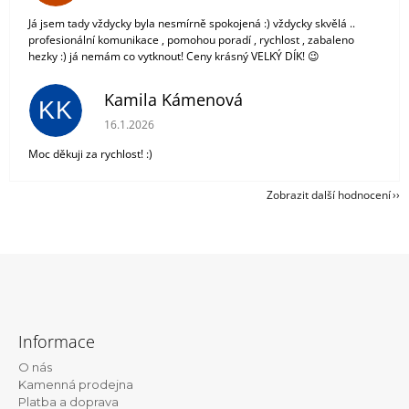
Já jsem tady vždycky byla nesmírně spokojená :) vždycky skvělá ..
profesionální komunikace , pomohou poradí , rychlost , zabaleno
hezky :) já nemám co vytknout! Ceny krásný VELKÝ DÍK! 😉
Kamila Kámenová
KK
Hodnocení obchodu je 5 z 5 hvězdiček.
16.1.2026
Moc děkuji za rychlost! :)
Zobrazit další hodnocení
Z
á
Informace
p
O nás
a
Kamenná prodejna
t
Platba a doprava