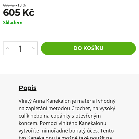
699 Kč
–13 %
605 Kč
Měrná
Skladem
cena:
DO KOŠÍKU
Popis
Vlnitý Anna Kanekalon je materiál vhodný
na zaplétání metodou Crochet, na vysoký
culík nebo na copánky s otevřeným
koncem. Pomocí vlnitého Kanekalonu
vytvoříte mimořádně bohatý účes. Tento
typ Kanekalonu je možné také použít na