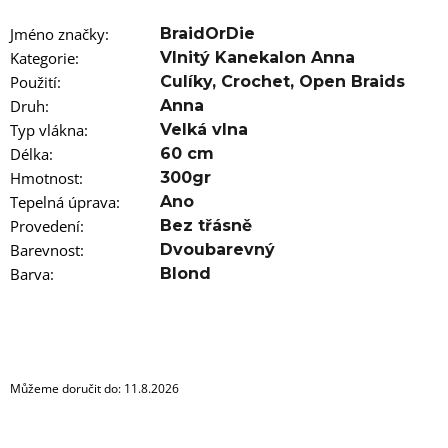
u
j
Jméno značky
:
BraidOrDie
e
m
Kategorie
:
Vlnitý Kanekalon Anna
e
Použití
:
Culíky
,
Crochet
,
Open Braids
Druh
:
Anna
100%
Typ vlákna
:
Velká vlna
EZ
Délka
KANEKALON
:
60 cm
1
Hmotnost
:
300gr
105
Tepelná úprava
:
Ano
Kč
Provedení
:
Bez třásně
Původně:
149
Barevnost
:
Dvoubarevný
Kč
Barva
:
Blond
Můžeme doručit do:
11.8.2026