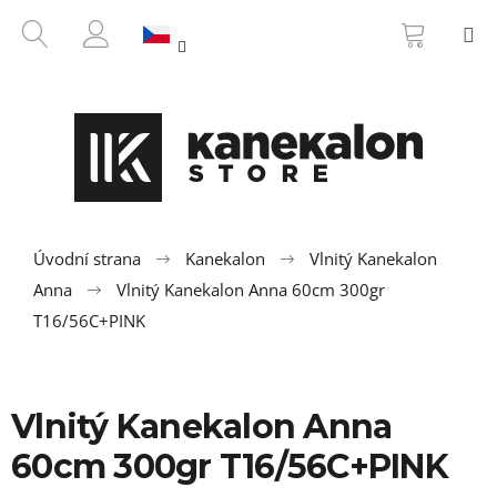
K
Přejít
NÁKUP
HLEDAT
M
na
KOŠÍK
o
ZPĚT
ZPĚT
obsah
PŘIHLÁŠENÍ
š
í
C
k
o
p
o
t
ř
Úvodní strana
Kanekalon
Vlnitý Kanekalon
e
Anna
Vlnitý Kanekalon Anna 60cm 300gr
b
T16/56C+PINK
u
j
e
Vlnitý Kanekalon Anna
t
60cm 300gr T16/56C+PINK
e
n