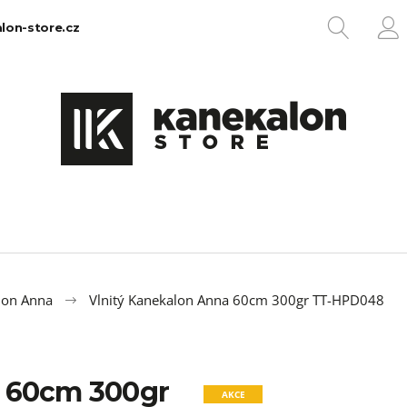
HLEDA
lon-store.cz
P
Co potřebujete najít?
HLEDAT
Doporučujeme
lon Anna
Vlnitý Kanekalon Anna 60cm 300gr TT-HPD048
a 60cm 300gr
100% EZ KANEKALON 1
100% JUMBO BR
AKCE