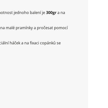
motnost jednoho balení je
300gr
a na
it na malé pramínky a pročesat pomocí
ální háček a na fixaci copánků se