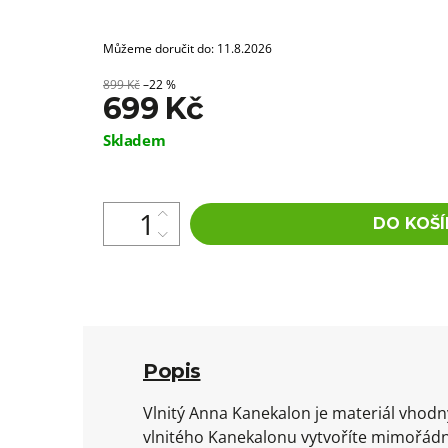
Můžeme doručit do:
11.8.2026
899 Kč
–22 %
699 Kč
Měrná
Skladem
cena:
DO KOŠÍ
Popis
Vlnitý Anna Kanekalon je materiál vhod
vlnitého Kanekalonu vytvoříte mimořádn