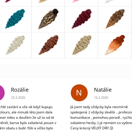
Rozálie
Natálie
N
Hodnocení obchodu je 3 z 5 hvězdiček.
Hodnocení obchodu je 5
23.3.2026
16.2.2026
chlé zaslání a vše ok když kupuju
Já jsem tady vždycky byla nesmírně
olours, ale minulé léto jsem dala
spokojená :) vždycky skvělá .. profesio
unar tides a doufám že už to od té
komunikace , pomohou poradí , rychlo
ěnili, barva byla zabalená pouze v
zabaleno hezky :) já nemám co vytkno
m obalu s bubl. fólii a víčko bylo
Ceny krásný VELKÝ DÍK! 😉