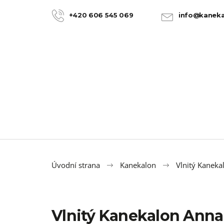
K
Přejít
na
o
+420 606 545 069
info@kaneka
ZPĚT
ZPĚT
obsah
DO
DO
š
OBCHODU
OBCHODU
í
k
Úvodní strana
Kanekalon
Vlnitý Kaneka
Vlnitý Kanekalon Ann
100% JUMBO BRAID KANEKALON 22