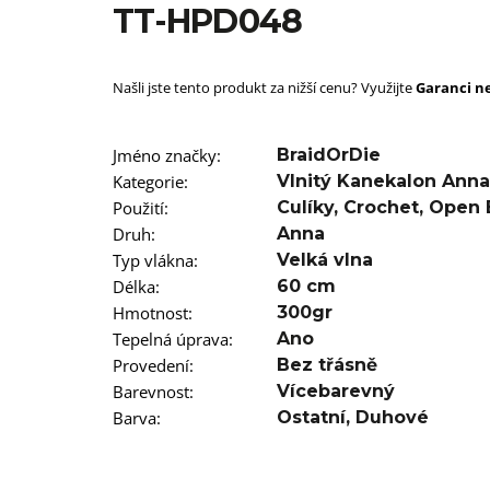
SUPERBRAID
TT-HPD048
99 Kč
Původně:
149 Kč
Našli jste tento produkt za nižší cenu? Využijte
Garanci ne
Jméno značky
:
BraidOrDie
Kategorie
:
Vlnitý Kanekalon Anna
Použití
:
Culíky
,
Crochet
,
Open 
Druh
:
Anna
Typ vlákna
:
Velká vlna
Délka
:
60 cm
Hmotnost
:
300gr
Tepelná úprava
:
Ano
Provedení
:
Bez třásně
Barevnost
:
Vícebarevný
Barva
:
Ostatní
,
Duhové