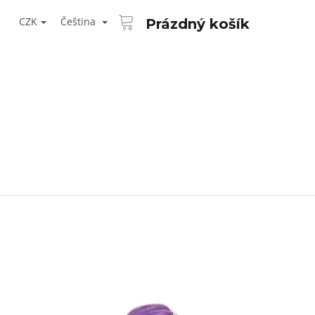
NÁKUPNÍ
T
KOŠÍK
CZK
Čeština
Prázdný košík
ŘIHLÁŠENÍ
Následující
AID KANEKALON 1