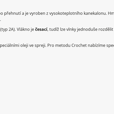
o přehnutí a je vyroben z vysokoteplotního kanekalonu. H
.
(typ 2A). Vlákno je
česací
, tudíž lze vlnky jednoduše rozděl
ciálními oleji ve spreji. Pro metodu Crochet nabízíme speci