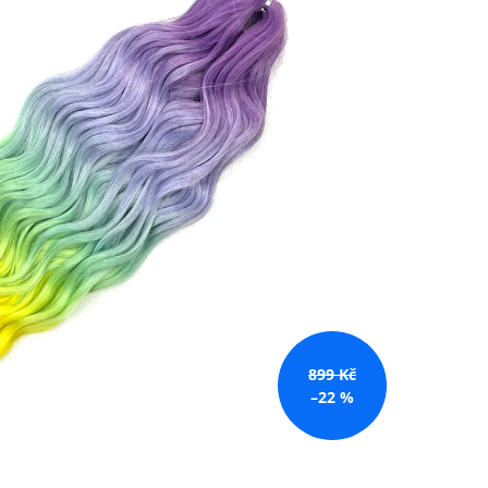
č
899 Kč
–22 %