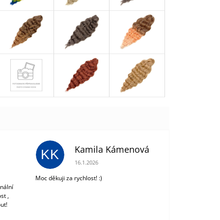
Kamila Kámenová
KK
 z 5 hvězdiček.
Hodnocení obchodu je 5 z 5 hvězdiček.
16.1.2026
Moc děkuji za rychlost! :)
nální
st ,
ut!