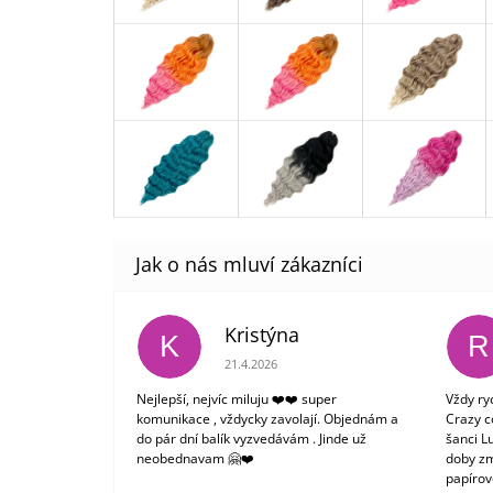
Kristýna
K
R
Hodnocení obchodu je 5 z 5 hvězdiček.
21.4.2026
Nejlepší, nejvíc miluju ❤️❤️ super
Vždy ry
komunikace , vždycky zavolají. Objednám a
Crazy c
do pár dní balík vyzvedávám . Jinde už
šanci L
neobednavam 🤗❤️
doby zm
papírové