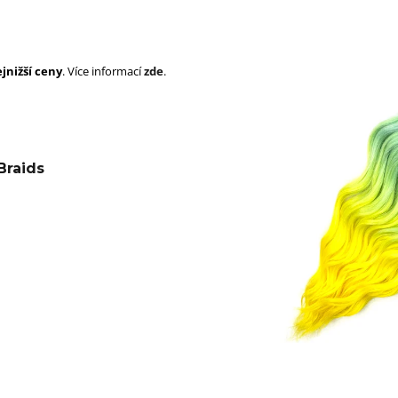
SUPERBRAID
105 Kč
Původně:
149 Kč
99 Kč
Původně:
149 K
jnižší ceny
. Více informací
zde
.
Braids