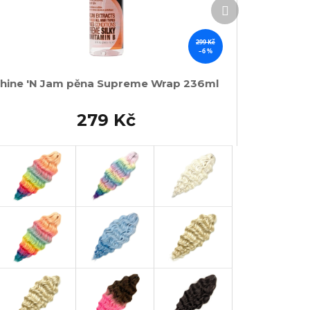
Další
produkt
299 Kč
–6 %
hine 'N Jam pěna Supreme Wrap 236ml
279 Kč