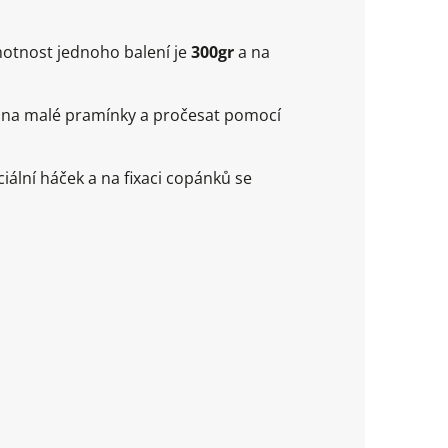
motnost jednoho balení je
300gr
a na
it na malé pramínky a pročesat pomocí
ální háček a na fixaci copánků se