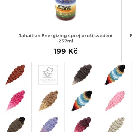
Jahaitian Energizing sprej proti svědění
237ml
199 Kč