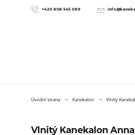
K
Přejít
na
o
+420 606 545 069
info@kaneka
ZPĚT
ZPĚT
obsah
DO
DO
š
OBCHODU
OBCHODU
í
k
Úvodní strana
Kanekalon
Vlnitý Kaneka
Vlnitý Kanekalon Ann
100% JUMBO BRAID KANEKALON 22