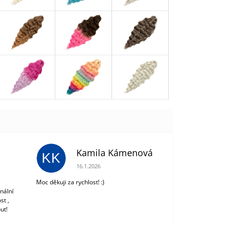
Kamila Kámenová
KK
 z 5 hvězdiček.
Hodnocení obchodu je 5 z 5 hvězdiček.
16.1.2026
Moc děkuji za rychlost! :)
nální
st ,
ut!