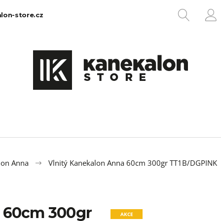
HLEDA
lon-store.cz
P
Co potřebujete najít?
HLEDAT
Doporučujeme
lon Anna
Vlnitý Kanekalon Anna 60cm 300gr TT1B/DGPINK
a 60cm 300gr
100% EZ KANEKALON 1
100% JUMBO BR
AKCE