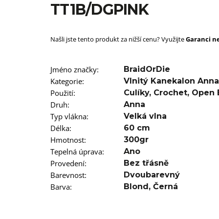
SUPERBRAID
TT1B/DGPINK
99 Kč
Původně:
149 Kč
Našli jste tento produkt za nižší cenu? Využijte
Garanci ne
Jméno značky
:
BraidOrDie
Kategorie
:
Vlnitý Kanekalon Anna
Použití
:
Culíky
,
Crochet
,
Open 
Druh
:
Anna
Typ vlákna
:
Velká vlna
Délka
:
60 cm
Hmotnost
:
300gr
Tepelná úprava
:
Ano
Provedení
:
Bez třásně
Barevnost
:
Dvoubarevný
Barva
:
Blond
,
Černá