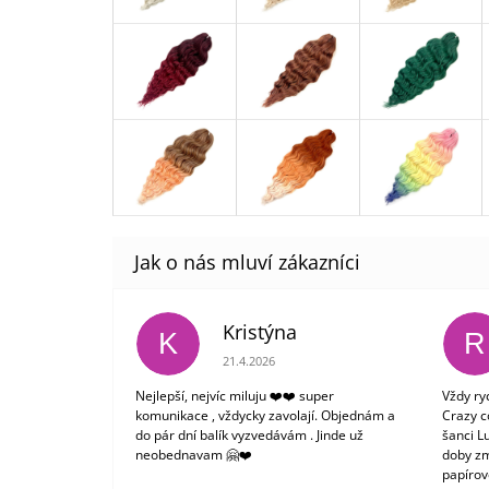
Kristýna
K
R
Hodnocení obchodu je 5 z 5 hvězdiček.
21.4.2026
Nejlepší, nejvíc miluju ❤️❤️ super
Vždy ry
komunikace , vždycky zavolají. Objednám a
Crazy c
do pár dní balík vyzvedávám . Jinde už
šanci L
neobednavam 🤗❤️
doby zm
papírové