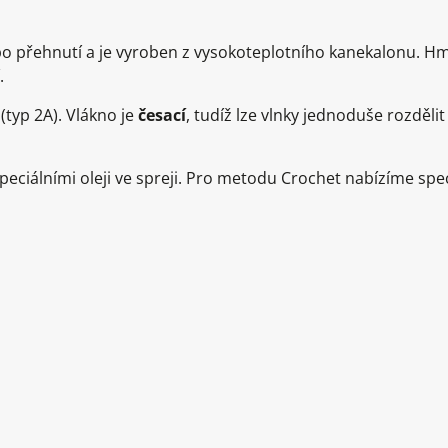
o přehnutí a je vyroben z vysokoteplotního kanekalonu. H
.
(typ 2A). Vlákno je
česací
, tudíž lze vlnky jednoduše rozděl
ciálními oleji ve spreji. Pro metodu Crochet nabízíme speci