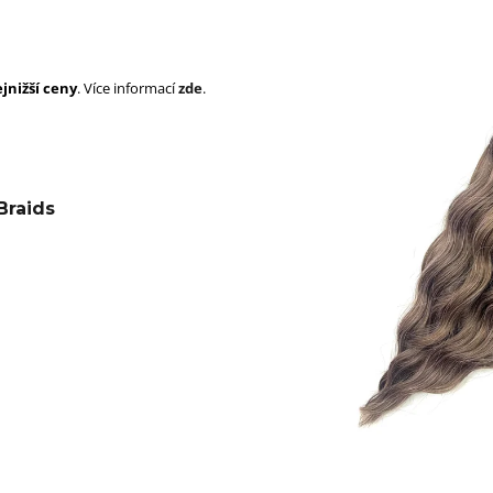
SUPERBRAID
105 Kč
Původně:
149 Kč
99 Kč
Původně:
149 K
jnižší ceny
. Více informací
zde
.
Braids