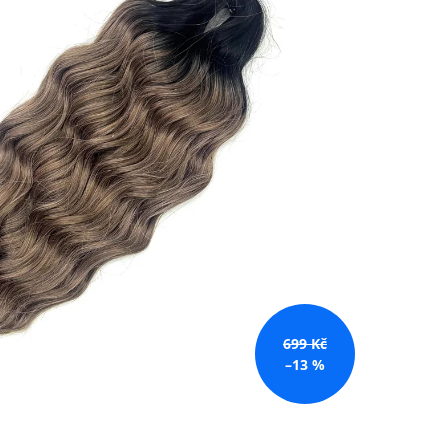
č
699 Kč
–13 %