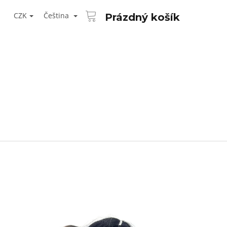
NÁKUPNÍ
T
KOŠÍK
CZK
Čeština
Prázdný košík
ŘIHLÁŠENÍ
Následující
AID KANEKALON 1