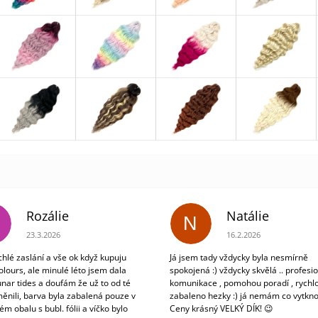
Rozálie
Natálie
N
Hodnocení obchodu je 3 z 5 hvězdiček.
Hodnocení obchodu je 5
23.3.2026
16.2.2026
chlé zaslání a vše ok když kupuju
Já jsem tady vždycky byla nesmírně
olours, ale minulé léto jsem dala
spokojená :) vždycky skvělá .. profesio
unar tides a doufám že už to od té
komunikace , pomohou poradí , rychlo
ěnili, barva byla zabalená pouze v
zabaleno hezky :) já nemám co vytkno
m obalu s bubl. fólii a víčko bylo
Ceny krásný VELKÝ DÍK! 😉