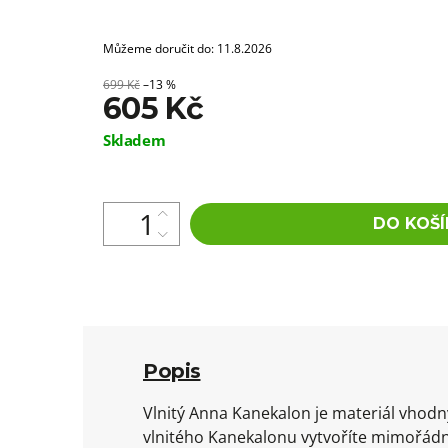
Můžeme doručit do:
11.8.2026
699 Kč
–13 %
605 Kč
Měrná
Skladem
cena:
DO KOŠÍ
Popis
Vlnitý Anna Kanekalon je materiál vhod
vlnitého Kanekalonu vytvoříte mimořádn