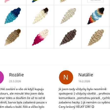
Rozálie
Natálie
N
Hodnocení obchodu je 3 z 5 hvězdiček.
Hodnocení obchodu je 5
23.3.2026
16.2.2026
chlé zaslání a vše ok když kupuju
Já jsem tady vždycky byla nesmírně
olours, ale minulé léto jsem dala
spokojená :) vždycky skvělá .. profesio
unar tides a doufám že už to od té
komunikace , pomohou poradí , rychlo
ěnili, barva byla zabalená pouze v
zabaleno hezky :) já nemám co vytkno
m obalu s bubl. fólii a víčko bylo
Ceny krásný VELKÝ DÍK! 😉