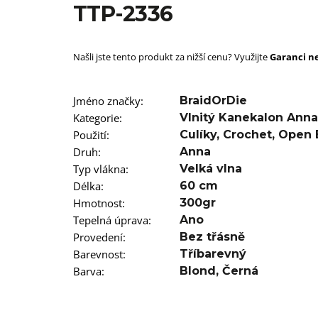
SUPERBRAID
TTP-2336
99 Kč
Původně:
149 Kč
Našli jste tento produkt za nižší cenu? Využijte
Garanci ne
Jméno značky
:
BraidOrDie
Kategorie
:
Vlnitý Kanekalon Anna
Použití
:
Culíky
,
Crochet
,
Open 
Druh
:
Anna
Typ vlákna
:
Velká vlna
Délka
:
60 cm
Hmotnost
:
300gr
Tepelná úprava
:
Ano
Provedení
:
Bez třásně
Barevnost
:
Tříbarevný
Barva
:
Blond
,
Černá