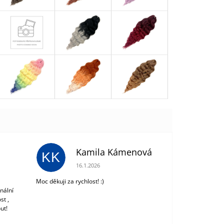
Kamila Kámenová
KK
 z 5 hvězdiček.
Hodnocení obchodu je 5 z 5 hvězdiček.
16.1.2026
Moc děkuji za rychlost! :)
nální
st ,
ut!