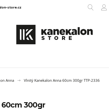
HLEDA
lon-store.cz
P
Co potřebujete najít?
HLEDAT
Doporučujeme
lon Anna
Vlnitý Kanekalon Anna 60cm 300gr TTP-2336
a 60cm 300gr
100% EZ KANEKALON 1
100% JUMBO BR