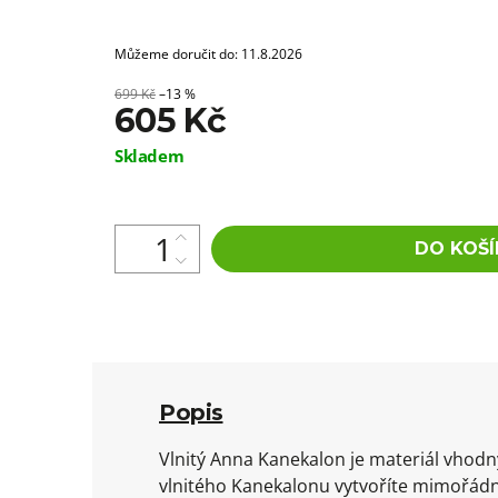
Můžeme doručit do:
11.8.2026
699 Kč
–13 %
605 Kč
Měrná
Skladem
cena:
DO KOŠÍ
Popis
Vlnitý Anna Kanekalon je materiál vhod
vlnitého Kanekalonu vytvoříte mimořádn