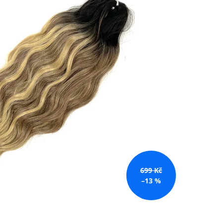
č
699 Kč
–13 %