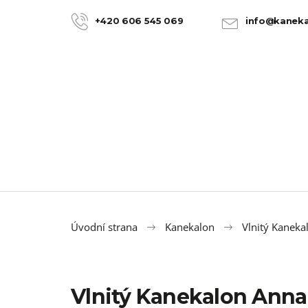
K
Přejít
na
o
+420 606 545 069
info@kaneka
ZPĚT
ZPĚT
obsah
DO
DO
š
OBCHODU
OBCHODU
í
k
Úvodní strana
Kanekalon
Vlnitý Kaneka
Vlnitý Kanekalon Ann
100% JUMBO BRAID KANEKALON 22