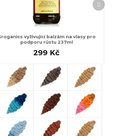
Další
produkt
roganics vyživující balzám na vlasy pro
podporu růstu 237ml
299 Kč