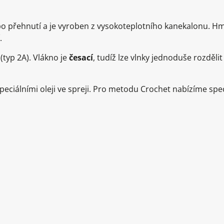
o přehnutí a je vyroben z vysokoteplotního kanekalonu. H
.
(typ 2A). Vlákno je
česací
, tudíž lze vlnky jednoduše rozděl
ciálními oleji ve spreji. Pro metodu Crochet nabízíme speci