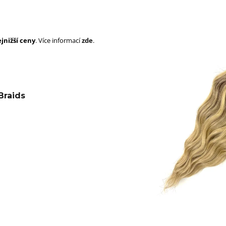
SUPERBRAID
105 Kč
Původně:
149 Kč
99 Kč
Původně:
149 K
jnižší ceny
. Více informací
zde
.
Braids