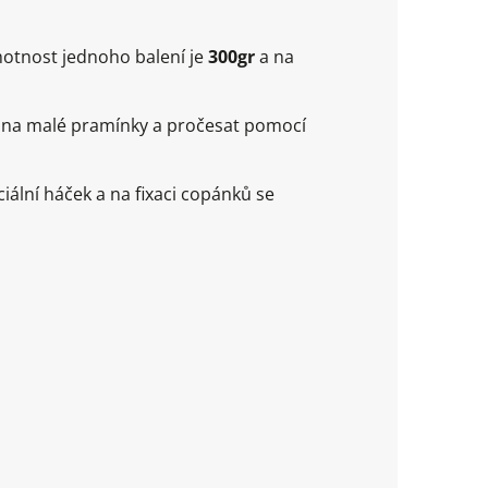
motnost jednoho balení je
300gr
a na
it na malé pramínky a pročesat pomocí
ální háček a na fixaci copánků se