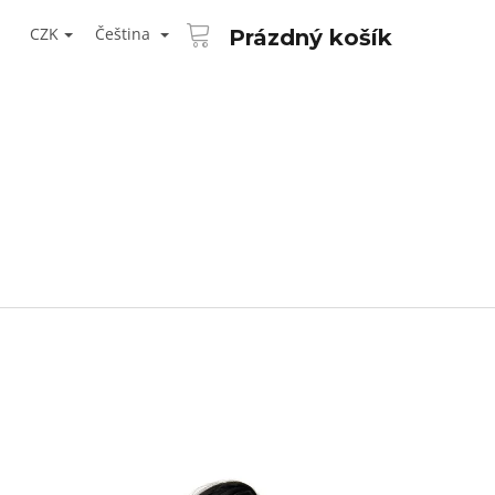
NÁKUPNÍ
T
KOŠÍK
CZK
Čeština
Prázdný košík
ŘIHLÁŠENÍ
Následující
AID KANEKALON 1