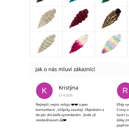
Kristýna
K
R
Hodnocení obchodu je 5 z 5 hvězdiček.
21.4.2026
Nejlepší, nejvíc miluju ❤️❤️ super
Vždy ry
komunikace , vždycky zavolají. Objednám a
Crazy c
do pár dní balík vyzvedávám . Jinde už
šanci L
neobednavam 🤗❤️
doby zm
papírové