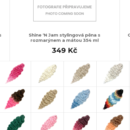
s
Shine ‘N Jam stylingová pěna s
G
rozmarýnem a mátou 354 ml
349 Kč