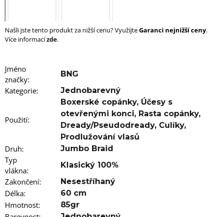
u
j
e
m
Našli jste tento produkt za nižší cenu? Využijte
Garanci nejnižší ceny
.
e
Více informací
zde
.
100%
EZ
Jméno
BNG
KANEKALON
značky
:
FR8
Kategorie
:
Jednobarevný
89
Boxerské copánky
,
Účesy s
Kč
Původně:
otevřenými konci
,
Rasta copánky
,
Použití
:
149
Dready/Pseudodready
,
Culíky
,
Kč
Prodlužování vlasů
Druh
:
Jumbo Braid
Typ
Klasický 100%
vlákna
:
Zakončení
:
Nesestříhaný
Délka
:
60 cm
Hmotnost
:
85gr
Barevnost
:
Jednobarevný