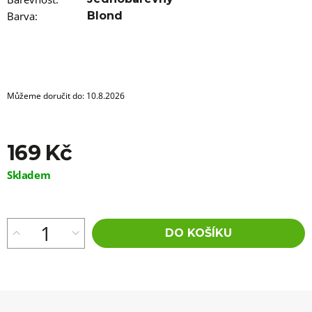
Barva
:
Blond
Můžeme doručit do:
10.8.2026
169 Kč
Měrná
Skladem
cena:
DO KOŠÍKU