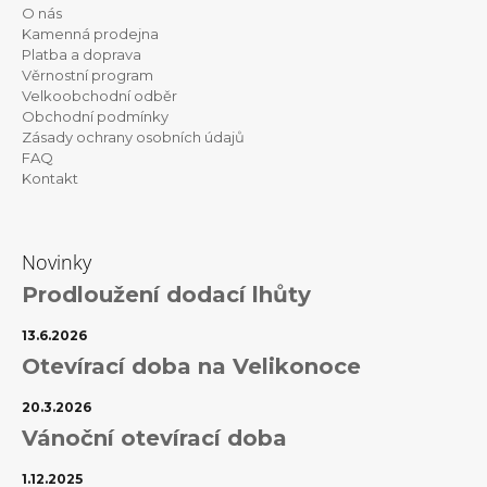
p
O nás
a
Kamenná prodejna
t
Platba a doprava
Věrnostní program
í
Velkoobchodní odběr
Obchodní podmínky
Zásady ochrany osobních údajů
FAQ
Kontakt
Novinky
Prodloužení dodací lhůty
13.6.2026
Otevírací doba na Velikonoce
20.3.2026
Vánoční otevírací doba
1.12.2025