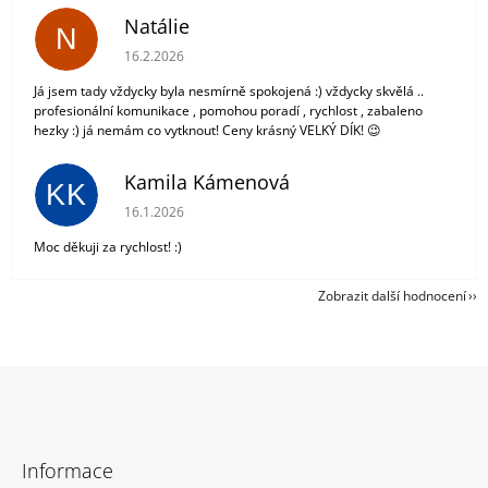
Natálie
N
Hodnocení obchodu je 5 z 5 hvězdiček.
16.2.2026
Já jsem tady vždycky byla nesmírně spokojená :) vždycky skvělá ..
profesionální komunikace , pomohou poradí , rychlost , zabaleno
hezky :) já nemám co vytknout! Ceny krásný VELKÝ DÍK! 😉
Kamila Kámenová
KK
Hodnocení obchodu je 5 z 5 hvězdiček.
16.1.2026
Moc děkuji za rychlost! :)
Zobrazit další hodnocení
Z
á
Informace