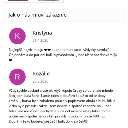
Kristýna
K
Hodnocení obchodu je 5 z 5 hvězdiček.
21.4.2026
Nejlepší, nejvíc miluju ❤️❤️ super komunikace , vždycky zavolají.
Objednám a do pár dní balík vyzvedávám . Jinde už neobednavam 🤗
❤️
Rozálie
R
Hodnocení obchodu je 3 z 5 hvězdiček.
23.3.2026
Vždy rychlé zaslání a vše ok když kupuju Crazy colours, ale minulé
léto jsem dala šanci Lunar tides a doufám že už to od té doby
změnili, barva byla zabalená pouze v papírovém obalu s bubl. fólii a
víčko bylo prasklé. Nikde jsem neviděla špatné recenze na Lunar
tides, ale mě vůbec nechytla ani na odbarvené vlasy takže to má
určitě něco společného s tím prasklým víčkem, takže 400 v pr...
Doufám že to budete/jste začli balit do krabiček😼