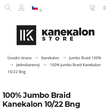
K
Přejít
NÁKUP
HLEDAT
M
na
KOŠÍK
o
ZPĚT
ZPĚT
obsah
PŘIHLÁŠENÍ
š
í
C
k
o
p
o
t
ř
Úvodní strana
Kanekalon
Jumbo Braid 100%
e
Jednobarevný
100% Jumbo Braid Kanekalon
b
10/22 Bng
u
j
e
100% Jumbo Braid
t
Kanekalon 10/22 Bng
e
n