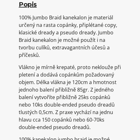
Popis
100% Jumbo Braid kanekalon je materiál
určený na rasta copánky, připlétané copy,
klasické dready a pseudo dready. Jumbo
Braid kanekalon je možné použít i na
tvorbu culíků, extravagantních účesů a
příčesků.
Vlákno je mírně krepaté, proto neklouže při
pletení a dodává copánkům požadovaný
objem. Délka vlákna je 120cm a hmotnost
jednoho balení přibližně 85gr. Z jedného
balení vytvoříte přibližně 25ks copánků
nebo 10ks double-ended pseudo dreadů
tlustých 0,5cm. Z praxe vychází na jednu
hlavu cca 150 copánků nebo 60-70ks
double-ended pseudo dreadů.
100% kanekalon jumbo braid je možné