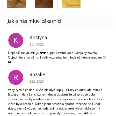
Kristýna
K
Hodnocení obchodu je 5 z 5 hvězdiček.
21.4.2026
Nejlepší, nejvíc miluju ❤️❤️ super komunikace , vždycky zavolají.
Objednám a do pár dní balík vyzvedávám . Jinde už neobednavam 🤗
❤️
Rozálie
R
Hodnocení obchodu je 3 z 5 hvězdiček.
23.3.2026
Vždy rychlé zaslání a vše ok když kupuju Crazy colours, ale minulé
léto jsem dala šanci Lunar tides a doufám že už to od té doby
změnili, barva byla zabalená pouze v papírovém obalu s bubl. fólii a
víčko bylo prasklé. Nikde jsem neviděla špatné recenze na Lunar
tides, ale mě vůbec nechytla ani na odbarvené vlasy takže to má
určitě něco společného s tím prasklým víčkem, takže 400 v pr...