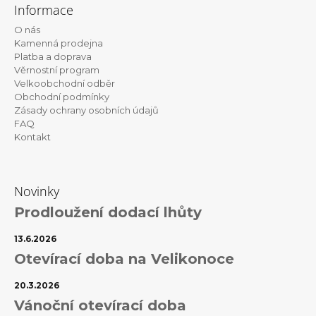
á
Informace
p
O nás
a
Kamenná prodejna
t
Platba a doprava
Věrnostní program
í
Velkoobchodní odběr
Obchodní podmínky
Zásady ochrany osobních údajů
FAQ
Kontakt
Novinky
Prodloužení dodací lhůty
13.6.2026
Otevírací doba na Velikonoce
20.3.2026
Vánoční otevírací doba