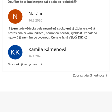
Doufám že to budete/jste začli balit do krabiček😼
Natálie
N
Hodnocení obchodu je 5 z 5 hvězdiček.
16.2.2026
Já jsem tady vždycky byla nesmírně spokojená :) vždycky skvělá ..
profesionální komunikace , pomohou poradí , rychlost , zabaleno
hezky :) já nemám co vytknout! Ceny krásný VELKÝ DÍK! 😉
Kamila Kámenová
KK
Hodnocení obchodu je 5 z 5 hvězdiček.
16.1.2026
Moc děkuji za rychlost! :)
Zobrazit další hodnocení
Z