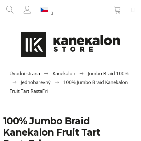
K
Přejít
NÁKUP
HLEDAT
M
na
KOŠÍK
o
ZPĚT
ZPĚT
obsah
PŘIHLÁŠENÍ
š
í
C
k
o
p
o
t
ř
Úvodní strana
Kanekalon
Jumbo Braid 100%
e
Jednobarevný
100% Jumbo Braid Kanekalon
b
Fruit Tart RastaFri
u
j
e
100% Jumbo Braid
t
Kanekalon Fruit Tart
e
n