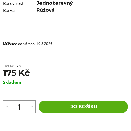
Barevnost
:
Jednobarevný
Barva
:
Růžová
Můžeme doručit do:
10.8.2026
189 Kč
–7 %
175 Kč
Měrná
Skladem
cena:
DO KOŠÍKU