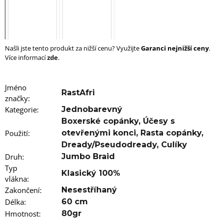
u
j
e
m
e
Našli jste tento produkt za nižší cenu? Využijte
Garanci nejnižší ceny
.
Více informací
zde
.
100%
EZ
KANEKALON
4
Jméno
RastAfri
105
značky
:
Kč
Kategorie
:
Jednobarevný
Původně:
Boxerské copánky
,
Účesy s
149
Kč
Použití
:
otevřenými konci
,
Rasta copánky
,
Dready/Pseudodready
,
Culíky
Druh
:
Jumbo Braid
Typ
Klasický 100%
vlákna
:
Zakončení
:
Nesestříhaný
Délka
:
60 cm
Hmotnost
:
80gr