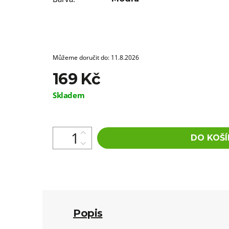
Můžeme doručit do:
11.8.2026
169 Kč
Měrná
Skladem
cena:
DO KOŠÍ
Popis