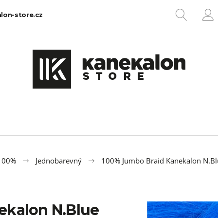
HLEDA
lon-store.cz
P
Co potřebujete najít?
HLEDAT
Doporučujeme
 100%
Jednobarevný
100% Jumbo Braid Kanekalon N.Bl
ekalon N.Blue
100% EZ KANEKALON 1
100% JUMBO BR