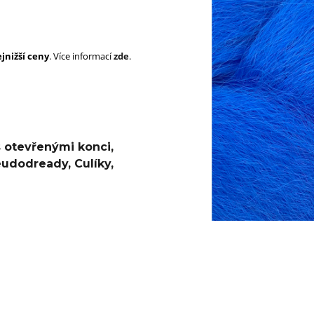
SUPERBRAID
105 Kč
Původně:
149 Kč
99 Kč
Původně:
149 K
jnižší ceny
. Více informací
zde
.
s otevřenými konci
,
eudodready
,
Culíky
,