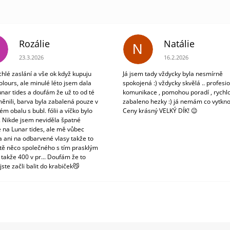
Rozálie
Natálie
N
Hodnocení obchodu je 3 z 5 hvězdiček.
Hodnocení obchodu je 5
23.3.2026
16.2.2026
chlé zaslání a vše ok když kupuju
Já jsem tady vždycky byla nesmírně
olours, ale minulé léto jsem dala
spokojená :) vždycky skvělá .. profesio
unar tides a doufám že už to od té
komunikace , pomohou poradí , rychlo
ěnili, barva byla zabalená pouze v
zabaleno hezky :) já nemám co vytkno
m obalu s bubl. fólii a víčko bylo
Ceny krásný VELKÝ DÍK! 😉
. Nikde jsem neviděla špatné
 na Lunar tides, ale mě vůbec
a ani na odbarvené vlasy takže to
tě něco společného s tím prasklým
 takže 400 v pr... Doufám že to
jste začli balit do krabiček😼