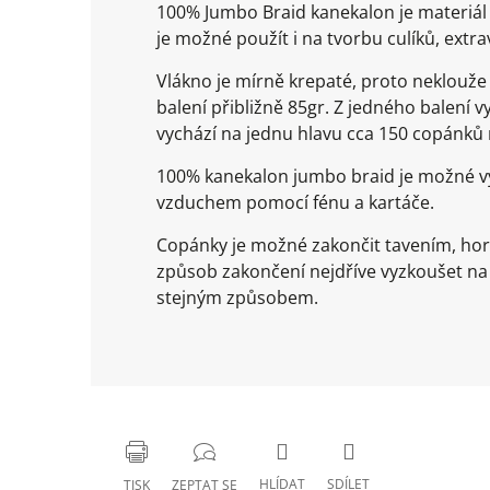
100% Jumbo Braid kanekalon je materiál 
je možné použít i na tvorbu culíků, extr
Vlákno je mírně krepaté, proto neklouž
balení přibližně 85gr. Z jedného balení
vychází na jednu hlavu cca 150 copánk
100% kanekalon jumbo braid je možné vy
vzduchem pomocí fénu a kartáče.
Copánky je možné zakončit tavením, ho
způsob zakončení nejdříve vyzkoušet n
stejným způsobem.
HLÍDAT
SDÍLET
TISK
ZEPTAT SE