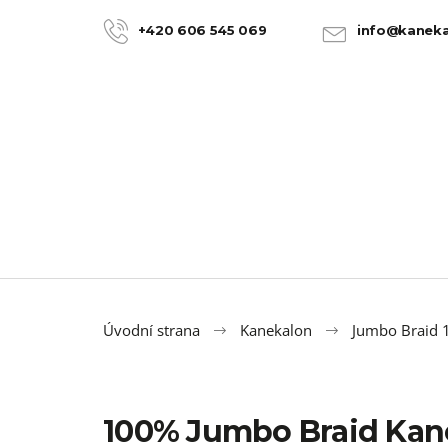
K
Přejít
na
o
+420 606 545 069
info@kaneka
ZPĚT
ZPĚT
obsah
DO
DO
š
OBCHODU
OBCHODU
í
k
Úvodní strana
Kanekalon
Jumbo Braid
100% Jumbo Braid Kan
100% JUMBO BRAID KANEKALON 22