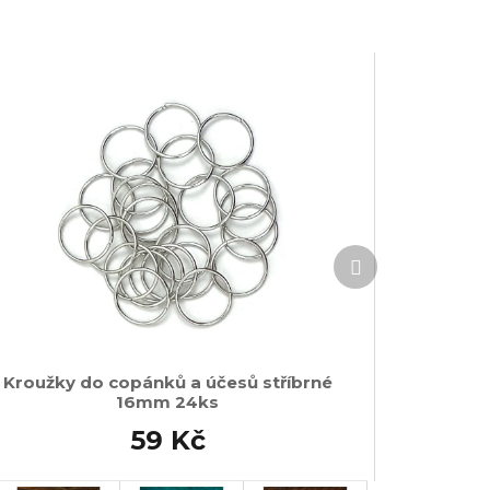
Další
produkt
Kroužky do copánků a účesů stříbrné
16mm 24ks
59 Kč