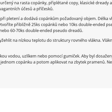
určený na rasta copánky, připlétané copy, klasické dready
avagantních účesů a příčesků.
e při pletení a dodává copánkům požadovaný objem. Délka 
 vytvoříte přibližně 25ks copánků nebo 10ks double-ended p
ů nebo 60-70ks double-ended pseudo dreadů.
žehlit na nízkou teplotu do struktury rovného vlákna. Vlá
rkou vodou, uzlíkem nebo pomocí gumiček. Aby byl dosažen
a jednom copánku a potom aplikovat na zbytek pramenů. Ne