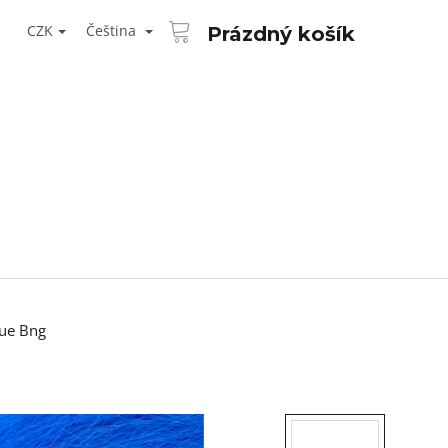
NÁKUPNÍ
T
KOŠÍK
CZK
Čeština
Prázdný košík
ŘIHLÁŠENÍ
ue Bng
Následující
AID KANEKALON 1