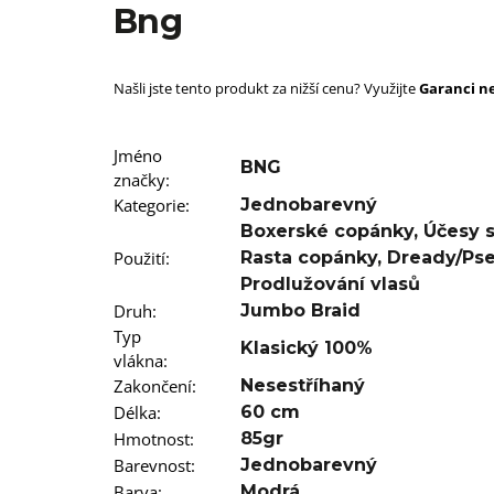
SUPERBRAID
Bng
99 Kč
Původně:
149 Kč
Našli jste tento produkt za nižší cenu? Využijte
Garanci ne
Jméno
BNG
značky
:
Kategorie
:
Jednobarevný
Boxerské copánky
,
Účesy 
Použití
:
Rasta copánky
,
Dready/Ps
Prodlužování vlasů
Druh
:
Jumbo Braid
Typ
Klasický 100%
vlákna
:
Zakončení
:
Nesestříhaný
Délka
:
60 cm
Hmotnost
:
85gr
Barevnost
:
Jednobarevný
Barva
:
Modrá