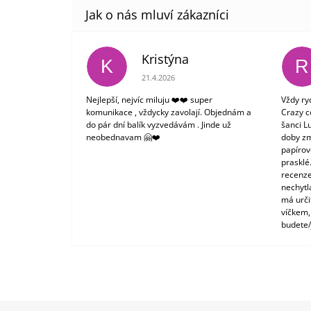
Kristýna
K
R
Hodnocení obchodu je 5 z 5 hvězdiček.
21.4.2026
Nejlepší, nejvíc miluju ❤️❤️ super
Vždy ry
komunikace , vždycky zavolají. Objednám a
Crazy c
do pár dní balík vyzvedávám . Jinde už
šanci L
neobednavam 🤗❤️
doby zm
papírové
prasklé
recenze
nechytl
má urči
víčkem,
budete/