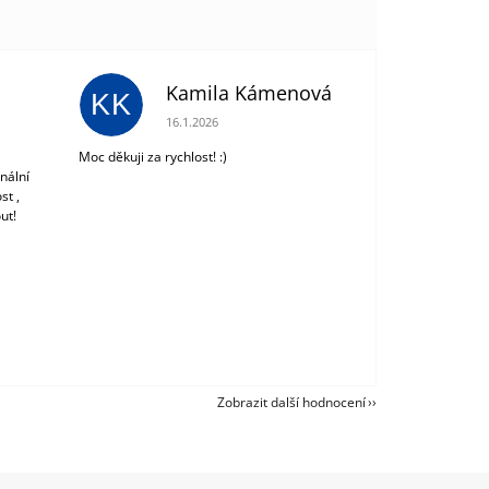
Kamila Kámenová
KK
 z 5 hvězdiček.
Hodnocení obchodu je 5 z 5 hvězdiček.
16.1.2026
Moc děkuji za rychlost! :)
nální
st ,
ut!
Zobrazit další hodnocení