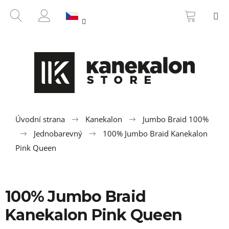
K
Přejít
NÁKUP
HLEDAT
M
na
KOŠÍK
o
ZPĚT
ZPĚT
obsah
PŘIHLÁŠENÍ
š
í
C
k
o
p
o
t
ř
Úvodní strana
Kanekalon
Jumbo Braid 100%
e
Jednobarevný
100% Jumbo Braid Kanekalon
b
Pink Queen
u
j
e
100% Jumbo Braid
t
Kanekalon Pink Queen
e
n