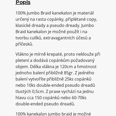
Popis
100% Jumbo Braid kanekalon je materiál
určený na rasta copánky, připlétané copy,
klasické dready a pseudo dready. Jumbo
Braid kanekalon je možné použít i na
tvorbu culíků, extravagantních účesů a
příčesků.
Vlákno je mírně krepaté, proto neklouže při
pletení a dodává copánkům požadovaný
objem. Délka vlákna je 120cm a hmotnost
jednoho balení přibližně 85gr. Z jedného
balení vytvoříte přibližně 25ks copánků
nebo 10ks double-ended pseudo dreadů
tlustých 0,5cm. Z praxe vychází na jednu
hlavu cca 150 copánků nebo 60-70ks
double-ended pseudo dreadů.
100% kanekalon jumbo braid je možné