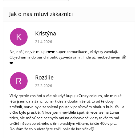
Kristýna
K
Hodnocení obchodu je 5 z 5 hvězdiček.
21.4.2026
Nejlepší, nejvíc miluju ❤️❤️ super komunikace , vždycky zavolají.
Objednám a do pár dní balík vyzvedávám . Jinde už neobednavam 🤗
❤️
Rozálie
R
Hodnocení obchodu je 3 z 5 hvězdiček.
23.3.2026
Vždy rychlé zaslání a vše ok když kupuju Crazy colours, ale minulé
léto jsem dala šanci Lunar tides a doufám že už to od té doby
změnili, barva byla zabalená pouze v papírovém obalu s bubl. fólii a
víčko bylo prasklé. Nikde jsem neviděla špatné recenze na Lunar
tides, ale mě vůbec nechytla ani na odbarvené vlasy takže to má
určitě něco společného s tím prasklým víčkem, takže 400 v pr...
Doufám že to budete/jste začli balit do krabiček😼