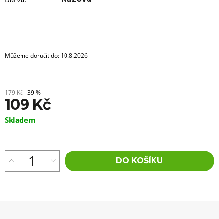
Můžeme doručit do:
10.8.2026
179 Kč
–39 %
109 Kč
Měrná
Skladem
cena:
DO KOŠÍKU