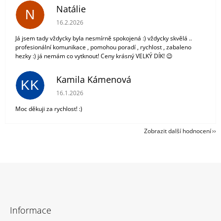
Natálie
N
Hodnocení obchodu je 5 z 5 hvězdiček.
16.2.2026
Já jsem tady vždycky byla nesmírně spokojená :) vždycky skvělá ..
profesionální komunikace , pomohou poradí , rychlost , zabaleno
hezky :) já nemám co vytknout! Ceny krásný VELKÝ DÍK! 😉
Kamila Kámenová
KK
Hodnocení obchodu je 5 z 5 hvězdiček.
16.1.2026
Moc děkuji za rychlost! :)
Zobrazit další hodnocení
Z
á
Informace
p