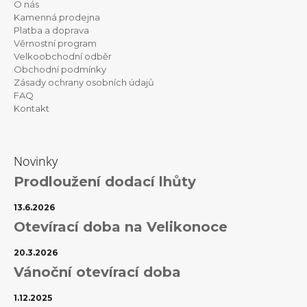
O nás
a
Kamenná prodejna
t
Platba a doprava
Věrnostní program
í
Velkoobchodní odběr
Obchodní podmínky
Zásady ochrany osobních údajů
FAQ
Kontakt
Novinky
Prodloužení dodací lhůty
13.6.2026
Otevírací doba na Velikonoce
20.3.2026
Vánoční otevírací doba
1.12.2025