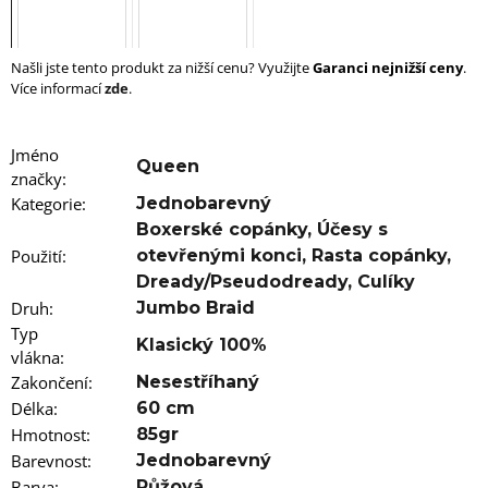
u
j
e
m
Našli jste tento produkt za nižší cenu? Využijte
Garanci nejnižší ceny
.
e
Více informací
zde
.
100%
EZ
Jméno
Queen
KANEKALON
značky
:
FR8
Kategorie
:
Jednobarevný
89
Boxerské copánky
,
Účesy s
Kč
Původně:
Použití
:
otevřenými konci
,
Rasta copánky
,
149
Dready/Pseudodready
,
Culíky
Kč
Druh
:
Jumbo Braid
Typ
Klasický 100%
vlákna
:
Zakončení
:
Nesestříhaný
Délka
:
60 cm
Hmotnost
:
85gr
Barevnost
:
Jednobarevný
Barva
:
Růžová