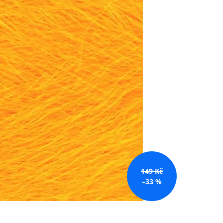
č
149 Kč
–33 %