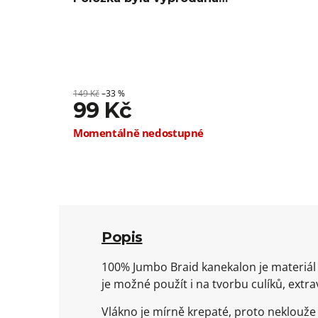
149 Kč
–33 %
99 Kč
Měrná
Momentálně nedostupné
cena:
Popis
100% Jumbo Braid kanekalon je materiál 
je možné použít i na tvorbu culíků, extr
Vlákno je mírně krepaté, proto neklouž