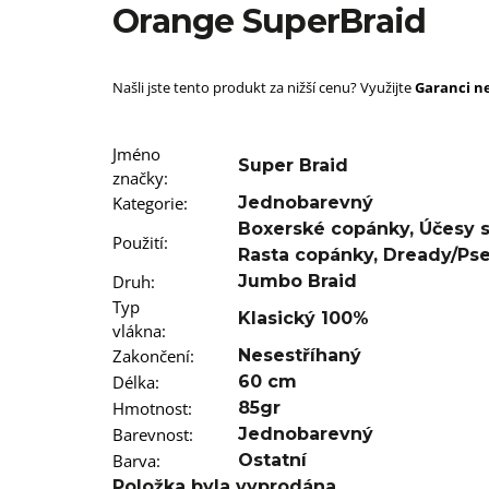
SUPERBRAID
Orange SuperBraid
99 Kč
Původně:
149 Kč
Našli jste tento produkt za nižší cenu? Využijte
Garanci ne
Jméno
Super Braid
značky
:
Kategorie
:
Jednobarevný
Boxerské copánky
,
Účesy 
Použití
:
Rasta copánky
,
Dready/Ps
Druh
:
Jumbo Braid
Typ
Klasický 100%
vlákna
:
Zakončení
:
Nesestříhaný
Délka
:
60 cm
Hmotnost
:
85gr
Barevnost
:
Jednobarevný
Barva
:
Ostatní
Položka byla vyprodána…