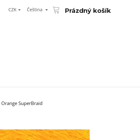
NÁKUPNÍ
T
KOŠÍK
CZK
Čeština
Prázdný košík
ŘIHLÁŠENÍ
 Orange SuperBraid
Následující
AID KANEKALON 1