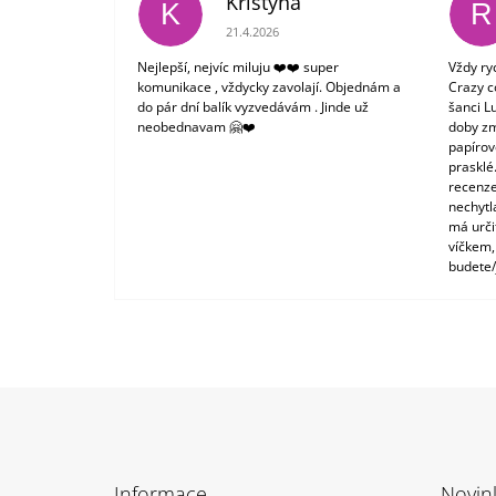
Kristýna
K
R
Hodnocení obchodu je 5 z 5 hvězdiček.
21.4.2026
Nejlepší, nejvíc miluju ❤️❤️ super
Vždy ry
komunikace , vždycky zavolají. Objednám a
Crazy c
do pár dní balík vyzvedávám . Jinde už
šanci L
neobednavam 🤗❤️
doby zm
papírové
prasklé
recenze
nechytl
má urči
víčkem,
budete/
Z
á
Informace
Novin