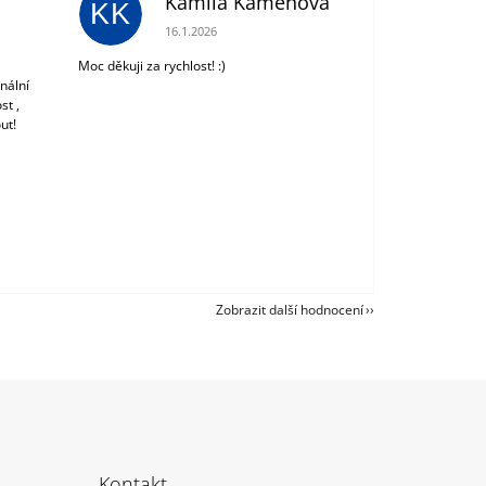
Kamila Kámenová
KK
 z 5 hvězdiček.
Hodnocení obchodu je 5 z 5 hvězdiček.
16.1.2026
Moc děkuji za rychlost! :)
nální
st ,
ut!
Zobrazit další hodnocení
Kontakt