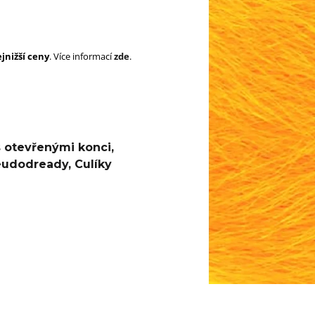
SUPERBRAID
105 Kč
Původně:
149 Kč
99 Kč
Původně:
149 K
jnižší ceny
. Více informací
zde
.
s otevřenými konci
,
eudodready
,
Culíky