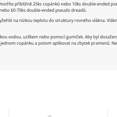
 vytvoříte přibližně 25ks copánků nebo 10ks double-ended p
ů nebo 60-70ks double-ended pseudo dreadů.
žehlit na nízkou teplotu do struktury rovného vlákna. Vlá
rkou vodou, uzlíkem nebo pomocí gumiček. Aby byl dosažen
a jednom copánku a potom aplikovat na zbytek pramenů. Ne