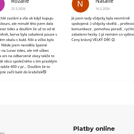
Rozálie
Natálie
N
Hodnocení obchodu je 3 z 5 hvězdiček.
Hodnocení obchodu je 5
23.3.2026
16.2.2026
chlé zaslání a vše ok když kupuju
Já jsem tady vždycky byla nesmírně
olours, ale minulé léto jsem dala
spokojená :) vždycky skvělá .. profesio
unar tides a doufám že už to od té
komunikace , pomohou poradí , rychlo
ěnili, barva byla zabalená pouze v
zabaleno hezky :) já nemám co vytkno
m obalu s bubl. fólii a víčko bylo
Ceny krásný VELKÝ DÍK! 😉
. Nikde jsem neviděla špatné
 na Lunar tides, ale mě vůbec
a ani na odbarvené vlasy takže to
tě něco společného s tím prasklým
 takže 400 v pr... Doufám že to
jste začli balit do krabiček😼
Platby online
ky