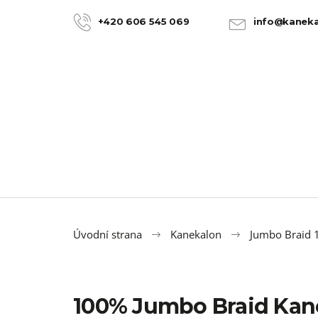
K
Přejít
na
o
+420 606 545 069
info@kaneka
ZPĚT
ZPĚT
obsah
DO
DO
š
OBCHODU
OBCHODU
í
k
Úvodní strana
Kanekalon
Jumbo Braid
100% Jumbo Braid Kan
100% JUMBO BRAID KANEKALON 22