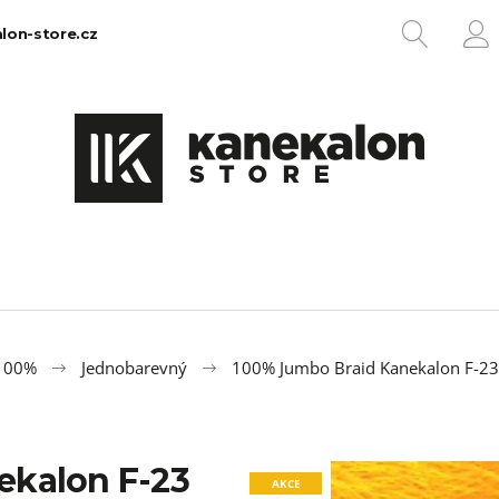
HLEDA
lon-store.cz
P
Co potřebujete najít?
HLEDAT
Doporučujeme
 100%
Jednobarevný
100% Jumbo Braid Kanekalon F-23
ekalon F-23
100% EZ KANEKALON 1
100% JUMBO BR
AKCE