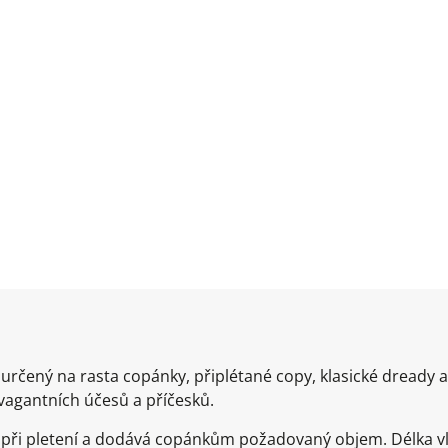
určený na rasta copánky, připlétané copy, klasické dready
avagantních účesů a příčesků.
e při pletení a dodává copánkům požadovaný objem. Délka 