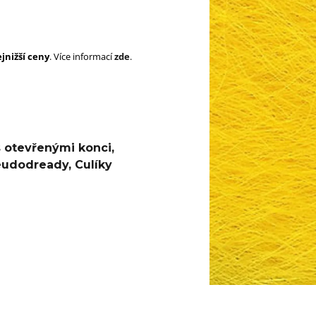
SUPERBRAID
105 Kč
Původně:
149 Kč
99 Kč
Původně:
149 K
jnižší ceny
. Více informací
zde
.
s otevřenými konci
,
eudodready
,
Culíky