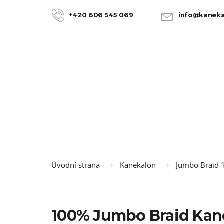
K
Přejít
na
o
+420 606 545 069
info@kaneka
ZPĚT
ZPĚT
obsah
DO
DO
š
OBCHODU
OBCHODU
í
k
Úvodní strana
Kanekalon
Jumbo Braid
100% Jumbo Braid Kan
100% JUMBO BRAID KANEKALON 22