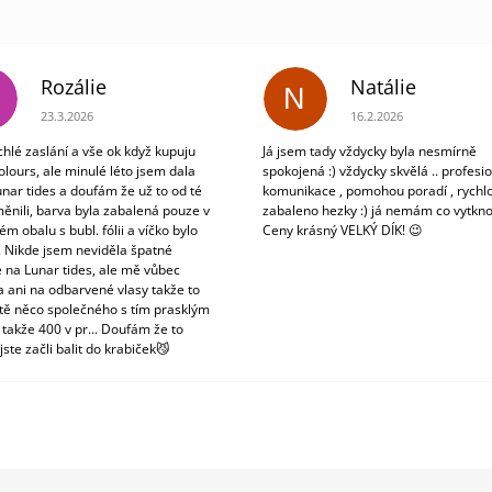
Rozálie
Natálie
N
Hodnocení obchodu je 3 z 5 hvězdiček.
Hodnocení obchodu je 5
23.3.2026
16.2.2026
chlé zaslání a vše ok když kupuju
Já jsem tady vždycky byla nesmírně
olours, ale minulé léto jsem dala
spokojená :) vždycky skvělá .. profesio
unar tides a doufám že už to od té
komunikace , pomohou poradí , rychlo
ěnili, barva byla zabalená pouze v
zabaleno hezky :) já nemám co vytkno
m obalu s bubl. fólii a víčko bylo
Ceny krásný VELKÝ DÍK! 😉
. Nikde jsem neviděla špatné
 na Lunar tides, ale mě vůbec
a ani na odbarvené vlasy takže to
tě něco společného s tím prasklým
 takže 400 v pr... Doufám že to
jste začli balit do krabiček😼