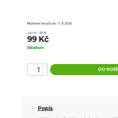
Můžeme doručit do:
11.8.2026
149 Kč
–33 %
99 Kč
Měrná
Skladem
cena:
DO KOŠÍ
Popis