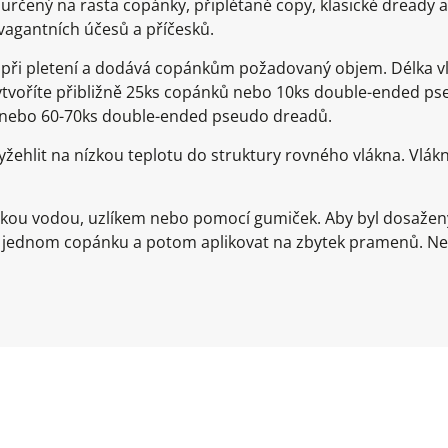
určený na rasta copánky, připlétané copy, klasické dready
avagantních účesů a příčesků.
e při pletení a dodává copánkům požadovaný objem. Délka 
 vytvoříte přibližně 25ks copánků nebo 10ks double-ended p
ů nebo 60-70ks double-ended pseudo dreadů.
žehlit na nízkou teplotu do struktury rovného vlákna. Vlá
rkou vodou, uzlíkem nebo pomocí gumiček. Aby byl dosažen
a jednom copánku a potom aplikovat na zbytek pramenů. Ne