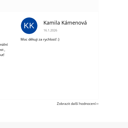
Kamila Kámenová
KK
 z 5 hvězdiček.
Hodnocení obchodu je 5 z 5 hvězdiček.
16.1.2026
Moc děkuji za rychlost! :)
nální
st ,
ut!
Zobrazit další hodnocení