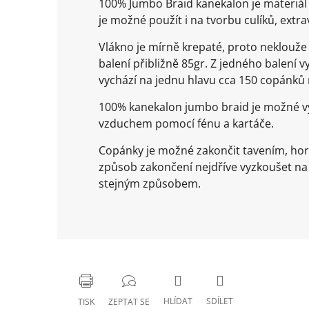
100% Jumbo Braid kanekalon je materiál 
je možné použít i na tvorbu culíků, extr
Vlákno je mírně krepaté, proto neklouž
balení přibližně 85gr. Z jedného balení
vychází na jednu hlavu cca 150 copánk
100% kanekalon jumbo braid je možné vy
vzduchem pomocí fénu a kartáče.
Copánky je možné zakončit tavením, ho
způsob zakončení nejdříve vyzkoušet n
stejným způsobem.
HLÍDAT
SDÍLET
TISK
ZEPTAT SE