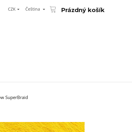
NÁKUPNÍ
T
KOŠÍK
CZK
Čeština
Prázdný košík
ŘIHLÁŠENÍ
ow SuperBraid
Následující
AID KANEKALON 1