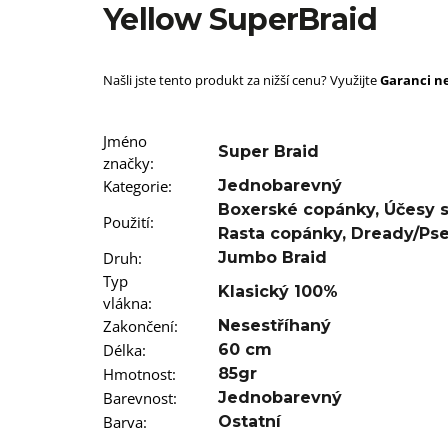
SUPERBRAID
Yellow SuperBraid
99 Kč
Původně:
149 Kč
Našli jste tento produkt za nižší cenu? Využijte
Garanci ne
Jméno
Super Braid
značky
:
Kategorie
:
Jednobarevný
Boxerské copánky
,
Účesy 
Použití
:
Rasta copánky
,
Dready/Ps
Druh
:
Jumbo Braid
Typ
Klasický 100%
vlákna
:
Zakončení
:
Nesestříhaný
Délka
:
60 cm
Hmotnost
:
85gr
Barevnost
:
Jednobarevný
Barva
:
Ostatní