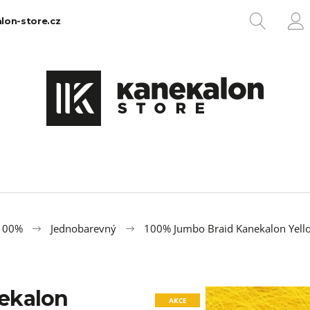
HLEDA
lon-store.cz
P
Co potřebujete najít?
HLEDAT
Doporučujeme
 100%
Jednobarevný
100% Jumbo Braid Kanekalon Yell
ekalon
100% EZ KANEKALON 1
100% JUMBO BR
AKCE