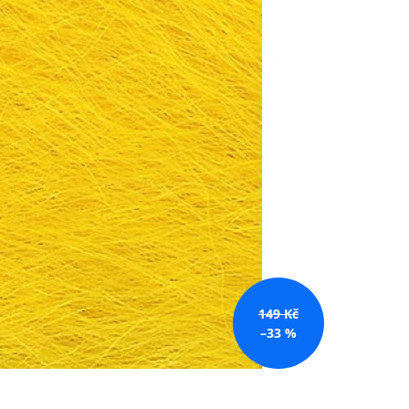
č
149 Kč
–33 %