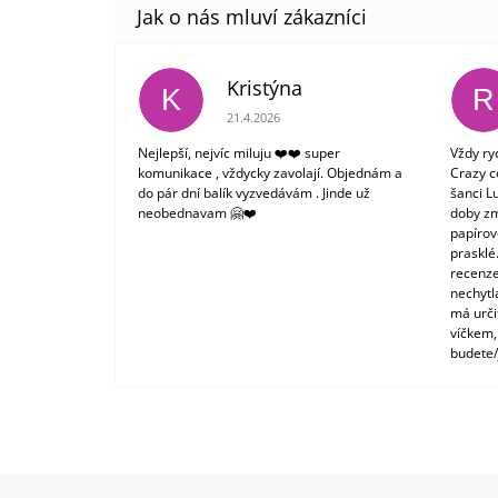
Kristýna
K
R
Hodnocení obchodu je 5 z 5 hvězdiček.
21.4.2026
Nejlepší, nejvíc miluju ❤️❤️ super
Vždy ry
komunikace , vždycky zavolají. Objednám a
Crazy c
do pár dní balík vyzvedávám . Jinde už
šanci L
neobednavam 🤗❤️
doby zm
papírové
prasklé
recenze
nechytl
má urči
víčkem,
budete/