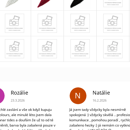
Rozálie
Natálie
N
Hodnocení obchodu je 3 z 5 hvězdiček.
Hodnocení obchodu je 5
23.3.2026
16.2.2026
chlé zaslání a vše ok když kupuju
Já jsem tady vždycky byla nesmírně
olours, ale minulé léto jsem dala
spokojená :) vždycky skvělá .. profesio
unar tides a doufám že už to od té
komunikace , pomohou poradí , rychlo
ěnili, barva byla zabalená pouze v
zabaleno hezky :) já nemám co vytkno