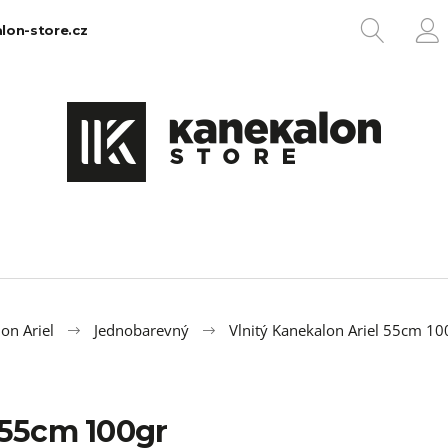
HLEDA
lon-store.cz
P
Co potřebujete najít?
HLEDAT
Doporučujeme
on Ariel
Jednobarevný
Vlnitý Kanekalon Ariel 55cm 
 55cm 100gr
100% EZ KANEKALON 1
100% JUMBO BR