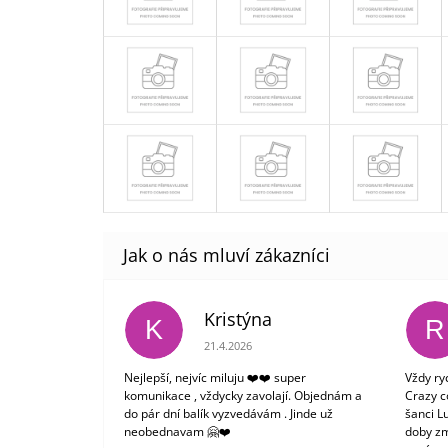
Kristýna
K
R
Hodnocení obchodu je 5 z 5 hvězdiček.
21.4.2026
Nejlepší, nejvíc miluju ❤️❤️ super
Vždy ry
komunikace , vždycky zavolají. Objednám a
Crazy c
do pár dní balík vyzvedávám . Jinde už
šanci L
neobednavam 🤗❤️
doby zm