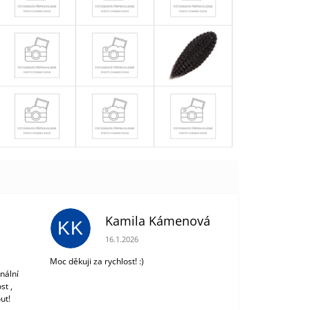
Kamila Kámenová
KK
 z 5 hvězdiček.
Hodnocení obchodu je 5 z 5 hvězdiček.
16.1.2026
Moc děkuji za rychlost! :)
nální
st ,
ut!