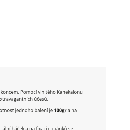
m koncem. Pomocí vlnitého Kanekalonu
extravagantních účesů.
otnost jednoho balení je
100gr
a na
ální háček a na fixaci copánků se