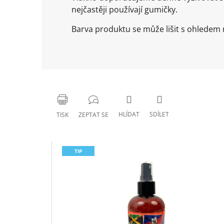
nejčastěji používají gumičky.
Barva produktu se může lišit s ohledem n
HLÍDAT
SDÍLET
TISK
ZEPTAT SE
TIP