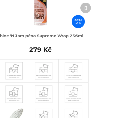
Další
produkt
299 Kč
–6 %
hine 'N Jam pěna Supreme Wrap 236ml
279 Kč