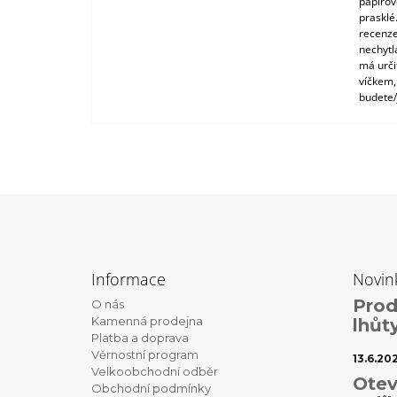
papírové
prasklé
recenze
nechytl
má urči
víčkem,
budete/
Z
á
Informace
Novin
p
Prod
O nás
a
Kamenná prodejna
lhůt
t
Platba a doprava
Věrnostní program
í
13.6.20
Velkoobchodní odběr
Otev
Obchodní podmínky