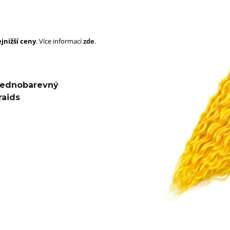
SUPERBRAID
105 Kč
Původně:
149 Kč
99 Kč
Původně:
149 K
jnižší ceny
. Více informací
zde
.
 Jednobarevný
raids