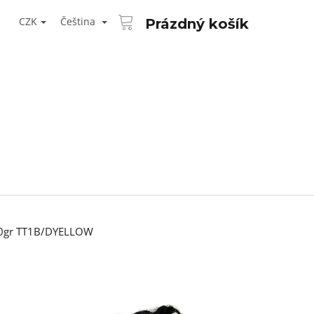
NÁKUPNÍ
T
KOŠÍK
CZK
Čeština
Prázdný košík
ŘIHLÁŠENÍ
100gr TT1B/DYELLOW
Následující
AID KANEKALON 1