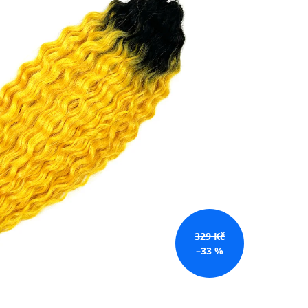
č
329 Kč
–33 %