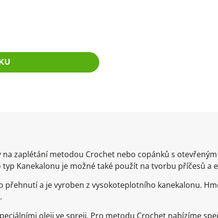
KU
dný na zaplétání metodou Crochet nebo copánků s otevřený
 typ Kanekalonu je možné také použít na tvorbu příčesů a 
 přehnutí a je vyroben z vysokoteplotního kanekalonu. Hm
.
ciálními oleji ve spreji. Pro metodu Crochet nabízíme speci