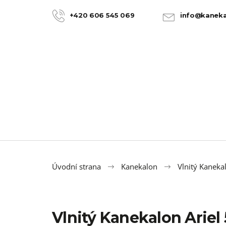
K
Přejít
na
o
+420 606 545 069
info@kaneka
ZPĚT
ZPĚT
obsah
DO
DO
š
OBCHODU
OBCHODU
í
k
Úvodní strana
Kanekalon
Vlnitý Kanekal
Vlnitý Kanekalon Ariel
100% JUMBO BRAID KANEKALON 22