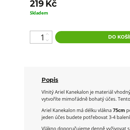
219 Kč
Měrná
Skladem
cena:
DO KOŠÍ
Popis
Vlnitý Ariel Kanekalon je materiál vho
vytvoříte mimořádně bohatý účes. Tento
Ariel Kanekalon má délku vlákna
75cm
po
jeden účes budete potřebovat 3-4 balení
Vlákno doporučujeme denně vyživovat spe