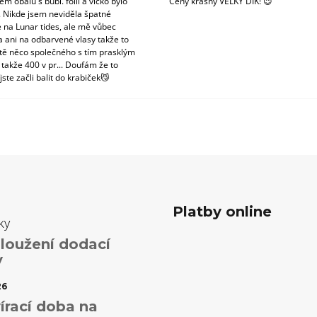
m obalu s bubl. fólii a víčko bylo
Ceny krásný VELKÝ DÍK! 😉
. Nikde jsem neviděla špatné
 na Lunar tides, ale mě vůbec
a ani na odbarvené vlasy takže to
tě něco společného s tím prasklým
 takže 400 v pr... Doufám že to
jste začli balit do krabiček😼
Platby online
ky
loužení dodací
y
26
írací doba na