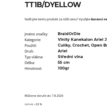
SUPERBRAID
TT1B/DYELLOW
99 Kč
Původně:
149 Kč
Našli jste tento produkt za nižší cenu? Využijte
Garanci ne
Jméno značky
:
BraidOrDie
Kategorie
:
Vlnitý Kanekalon Ariel
Použití
:
Culíky
,
Crochet
,
Open B
Druh
:
Ariel
Typ vlákna
:
Střední vlna
Délka
:
55 cm
Hmotnost
:
100gr
Můžeme doručit do:
7.8.2026
329 Kč
–33 %