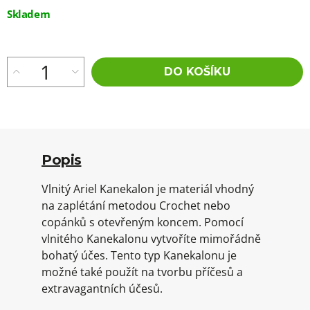
Měrná
Skladem
cena:
DO KOŠÍKU
Popis
Vlnitý Ariel Kanekalon je materiál vhodný
na zaplétání metodou Crochet nebo
copánků s otevřeným koncem. Pomocí
vlnitého Kanekalonu vytvoříte mimořádně
bohatý účes. Tento typ Kanekalonu je
možné také použít na tvorbu příčesů a
extravagantních účesů.