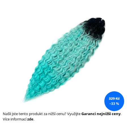
a
j
í
t
?
HLEDAT
D
o
329 Kč
p
–33 %
o
r
Našli jste tento produkt za nižší cenu? Využijte
Garanci nejnižší ceny
.
u
Více informací
zde
.
č