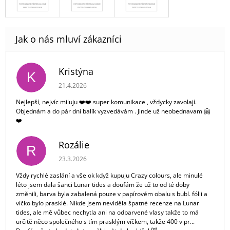
Kristýna
K
Hodnocení obchodu je 5 z 5 hvězdiček.
21.4.2026
Nejlepší, nejvíc miluju ❤️❤️ super komunikace , vždycky zavolají.
Objednám a do pár dní balík vyzvedávám . Jinde už neobednavam 🤗
❤️
Rozálie
R
Hodnocení obchodu je 3 z 5 hvězdiček.
23.3.2026
Vždy rychlé zaslání a vše ok když kupuju Crazy colours, ale minulé
léto jsem dala šanci Lunar tides a doufám že už to od té doby
změnili, barva byla zabalená pouze v papírovém obalu s bubl. fólii a
víčko bylo prasklé. Nikde jsem neviděla špatné recenze na Lunar
tides, ale mě vůbec nechytla ani na odbarvené vlasy takže to má
určitě něco společného s tím prasklým víčkem, takže 400 v pr...