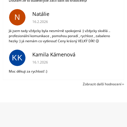
Doufám že to budete/jste začli balit do krabiček😼
Natálie
N
Hodnocení obchodu je 5 z 5 hvězdiček.
16.2.2026
Já jsem tady vždycky byla nesmírně spokojená :) vždycky skvělá ..
profesionální komunikace , pomohou poradí , rychlost , zabaleno
hezky :) já nemám co vytknout! Ceny krásný VELKÝ DÍK! 😉
Kamila Kámenová
KK
Hodnocení obchodu je 5 z 5 hvězdiček.
16.1.2026
Moc děkuji za rychlost! :)
Zobrazit další hodnocení
Z
á