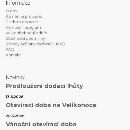
Informace
p
O nás
a
Kamenná prodejna
t
Platba a doprava
Věrnostní program
í
Velkoobchodní odběr
Obchodní podmínky
Zásady ochrany osobních údajů
FAQ
Kontakt
Novinky
Prodloužení dodací lhůty
13.6.2026
Otevírací doba na Velikonoce
20.3.2026
Vánoční otevírací doba