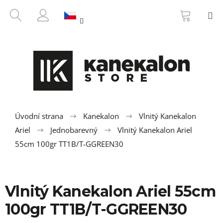
K
Přejít
NÁKUP
HLEDAT
M
na
KOŠÍK
o
ZPĚT
ZPĚT
obsah
PŘIHLÁŠENÍ
š
í
C
k
o
p
o
t
ř
Úvodní strana
Kanekalon
Vlnitý Kanekalon
e
Ariel
Jednobarevný
Vlnitý Kanekalon Ariel
b
55cm 100gr TT1B/T-GGREEN30
u
j
e
Vlnitý Kanekalon Ariel 55cm
t
100gr TT1B/T-GGREEN30
e
n