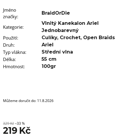
u
j
Jméno
e
BraidOrDie
značky
m
:
e
Vlnitý Kanekalon Ariel
Kategorie
:
Jednobarevný
100%
Použití
:
Culíky
,
Crochet
,
Open Braids
JUMBO
Druh
:
Ariel
BRAID
KANEKALON
Typ vlákna
:
Střední vlna
4
Délka
:
55 cm
SUPERBRAID
Hmotnost
:
100gr
99
Kč
Původně:
149
Kč
Můžeme doručit do:
11.8.2026
329 Kč
–33 %
219 Kč