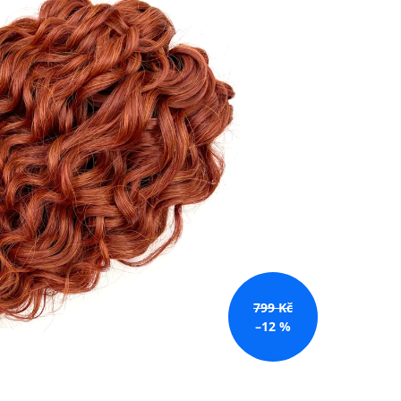
č
799 Kč
–12 %