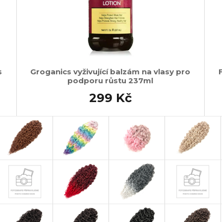
s
Groganics vyživující balzám na vlasy pro
podporu růstu 237ml
299 Kč