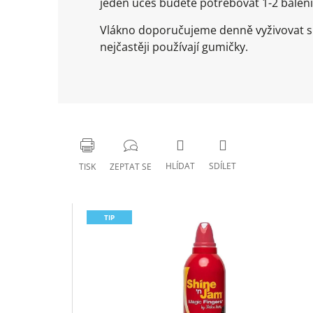
jeden účes budete potřebovat 1-2 balení
Vlákno doporučujeme denně vyživovat spe
nejčastěji používají gumičky.
HLÍDAT
SDÍLET
TISK
ZEPTAT SE
TIP