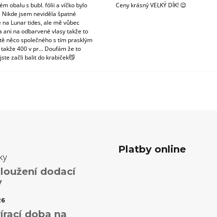
m obalu s bubl. fólii a víčko bylo
Ceny krásný VELKÝ DÍK! 😉
. Nikde jsem neviděla špatné
 na Lunar tides, ale mě vůbec
a ani na odbarvené vlasy takže to
tě něco společného s tím prasklým
 takže 400 v pr... Doufám že to
jste začli balit do krabiček😼
Platby online
ky
loužení dodací
y
26
írací doba na