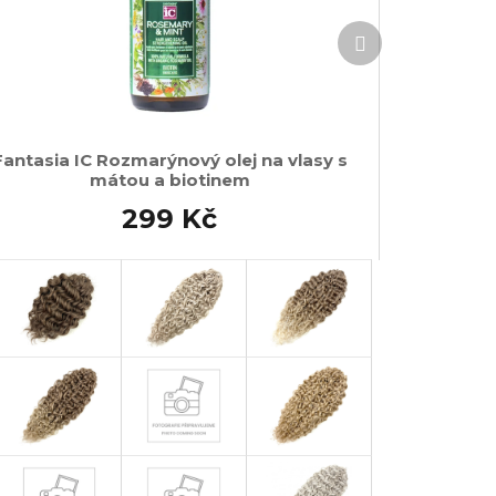
Další
produkt
Fantasia IC Rozmarýnový olej na vlasy s
mátou a biotinem
299 Kč