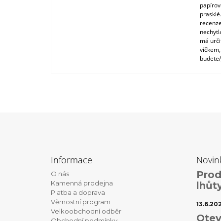
papírové
prasklé
recenze
nechytl
má urči
víčkem,
budete/
Z
á
Informace
Novin
p
Prod
O nás
a
Kamenná prodejna
lhůt
t
Platba a doprava
Věrnostní program
í
13.6.20
Velkoobchodní odběr
Otev
Obchodní podmínky