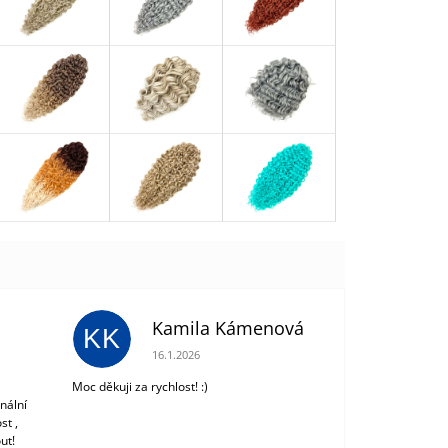
Kamila Kámenová
KK
 z 5 hvězdiček.
Hodnocení obchodu je 5 z 5 hvězdiček.
16.1.2026
Moc děkuji za rychlost! :)
nální
st ,
ut!