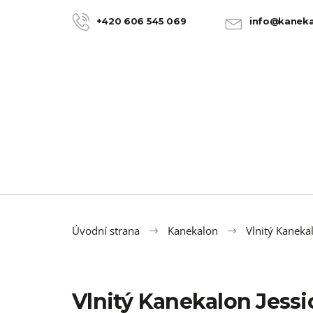
K
Přejít
na
o
+420 606 545 069
info@kaneka
ZPĚT
ZPĚT
obsah
DO
DO
š
OBCHODU
OBCHODU
í
k
Úvodní strana
Kanekalon
Vlnitý Kanekal
Vlnitý Kanekalon Jess
100% JUMBO BRAID KANEKALON 22