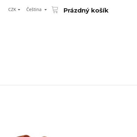
NÁKUPNÍ
T
KOŠÍK
CZK
Čeština
Prázdný košík
ŘIHLÁŠENÍ
Následující
AID KANEKALON 1