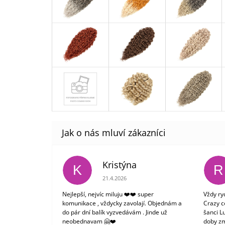
Kristýna
K
R
Hodnocení obchodu je 5 z 5 hvězdiček.
21.4.2026
Nejlepší, nejvíc miluju ❤️❤️ super
Vždy ry
komunikace , vždycky zavolají. Objednám a
Crazy c
do pár dní balík vyzvedávám . Jinde už
šanci L
neobednavam 🤗❤️
doby zm