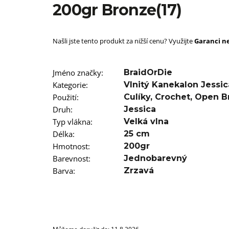
SUPERBRAID
200gr Bronze(17)
99 Kč
Původně:
149 Kč
Našli jste tento produkt za nižší cenu? Využijte
Garanci ne
Jméno značky
:
BraidOrDie
Kategorie
:
Vlnitý Kanekalon Jessic
Použití
:
Culíky
,
Crochet
,
Open B
Druh
:
Jessica
Typ vlákna
:
Velká vlna
Délka
:
25 cm
Hmotnost
:
200gr
Barevnost
:
Jednobarevný
Barva
:
Zrzavá