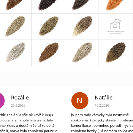
Rozálie
Natálie
N
Hodnocení obchodu je 3 z 5 hvězdiček.
Hodnocení obchodu je 5
23.3.2026
16.2.2026
chlé zaslání a vše ok když kupuju
Já jsem tady vždycky byla nesmírně
olours, ale minulé léto jsem dala
spokojená :) vždycky skvělá .. profesio
unar tides a doufám že už to od té
komunikace , pomohou poradí , rychlo
ěnili, barva byla zabalená pouze v
zabaleno hezky :) já nemám co vytkno