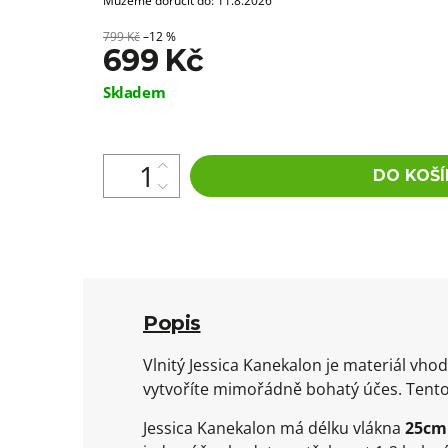
Můžeme doručit do:
11.8.2026
799 Kč
–12 %
699 Kč
Měrná
Skladem
cena:
DO KOŠÍ
Popis
Vlnitý Jessica Kanekalon je materiál v
vytvoříte mimořádně bohatý účes. Tento
Jessica Kanekalon má délku vlákna
25cm