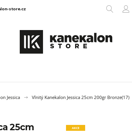
HLEDA
lon-store.cz
P
Co potřebujete najít?
HLEDAT
Doporučujeme
on Jessica
Vlnitý Kanekalon Jessica 25cm 200gr Bronze(17)
ica 25cm
100% EZ KANEKALON 1
100% JUMBO BR
AKCE