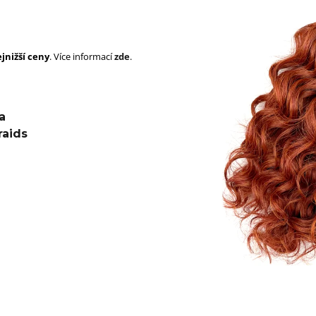
SUPERBRAID
105 Kč
Původně:
149 Kč
99 Kč
Původně:
149 K
jnižší ceny
. Více informací
zde
.
a
raids