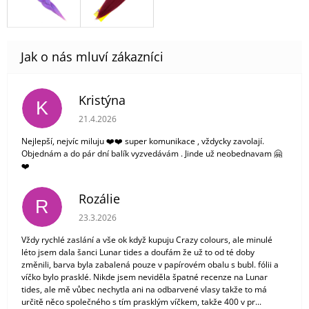
Kristýna
K
Hodnocení obchodu je 5 z 5 hvězdiček.
21.4.2026
Nejlepší, nejvíc miluju ❤️❤️ super komunikace , vždycky zavolají.
Objednám a do pár dní balík vyzvedávám . Jinde už neobednavam 🤗
❤️
Rozálie
R
Hodnocení obchodu je 3 z 5 hvězdiček.
23.3.2026
Vždy rychlé zaslání a vše ok když kupuju Crazy colours, ale minulé
léto jsem dala šanci Lunar tides a doufám že už to od té doby
změnili, barva byla zabalená pouze v papírovém obalu s bubl. fólii a
víčko bylo prasklé. Nikde jsem neviděla špatné recenze na Lunar
tides, ale mě vůbec nechytla ani na odbarvené vlasy takže to má
určitě něco společného s tím prasklým víčkem, takže 400 v pr...