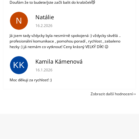
Doufám že to budete/jste začli balit do krabiček😼
Natálie
N
Hodnocení obchodu je 5 z 5 hvězdiček.
16.2.2026
Já jsem tady vždycky byla nesmírně spokojená :) vždycky skvělá ..
profesionální komunikace , pomohou poradí , rychlost , zabaleno
hezky :) já nemám co vytknout! Ceny krásný VELKÝ DÍK! 😉
Kamila Kámenová
KK
Hodnocení obchodu je 5 z 5 hvězdiček.
16.1.2026
Moc děkuji za rychlost! :)
Zobrazit další hodnocení
Z