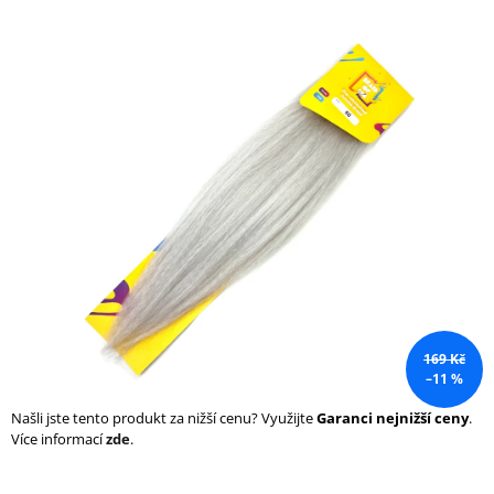
a
j
í
t
?
HLEDAT
D
169 Kč
o
–11 %
p
o
Našli jste tento produkt za nižší cenu? Využijte
Garanci nejnižší ceny
.
r
Více informací
zde
.
u
č