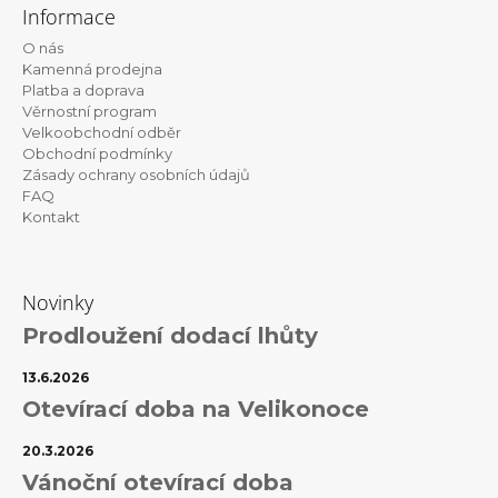
á
Informace
p
O nás
a
Kamenná prodejna
t
Platba a doprava
Věrnostní program
í
Velkoobchodní odběr
Obchodní podmínky
Zásady ochrany osobních údajů
FAQ
Kontakt
Novinky
Prodloužení dodací lhůty
13.6.2026
Otevírací doba na Velikonoce
20.3.2026
Vánoční otevírací doba