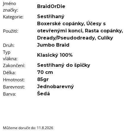
u
Jméno
j
BraidOrDie
značky
:
e
m
Kategorie
:
Sestříhaný
e
Boxerské copánky
,
Účesy s
Použití
:
otevřenými konci
,
Rasta copánky
,
100%
Dready/Pseudodready
,
Culíky
EZ
Druh
:
Jumbo Braid
KANEKALON
4
Typ
Klasický 100%
vlákna
105
:
Kč
Zakončení
:
Sestříhaný do špičky
Původně:
Délka
:
70 cm
149
Kč
Hmotnost
:
85gr
Barevnost
:
Jednobarevný
Barva
:
Šedá
Můžeme doručit do:
11.8.2026