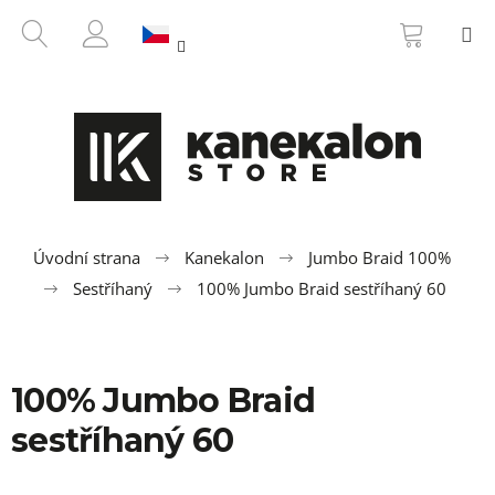
K
Přejít
NÁKUP
HLEDAT
M
na
KOŠÍK
o
ZPĚT
ZPĚT
obsah
PŘIHLÁŠENÍ
š
í
C
k
o
p
o
t
ř
Úvodní strana
Kanekalon
Jumbo Braid 100%
e
Sestříhaný
100% Jumbo Braid sestříhaný 60
b
u
j
100% Jumbo Braid
e
t
sestříhaný 60
e
n