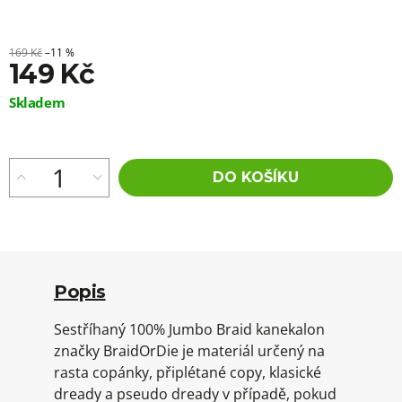
169 Kč
–11 %
149 Kč
Měrná
Skladem
cena:
DO KOŠÍKU
Popis
Sestříhaný 100% Jumbo Braid kanekalon
značky BraidOrDie je materiál určený na
rasta copánky, připlétané copy, klasické
dready a pseudo dready v případě, pokud