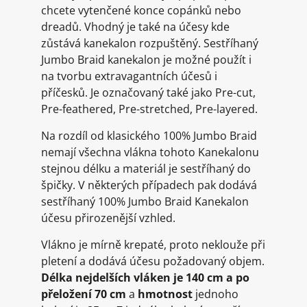
chcete vytenčené konce copánků nebo
dreadů. Vhodný je také na účesy kde
zůstává kanekalon rozpuštěný. Sestříhaný
Jumbo Braid kanekalon je možné použít i
na tvorbu extravagantních účesů i
příčesků. Je označovaný také jako Pre-cut,
Pre-feathered, Pre-stretched, Pre-layered.
Na rozdíl od klasického 100% Jumbo Braid
nemají všechna vlákna tohoto Kanekalonu
stejnou délku a materiál je sestříhaný do
špičky. V některých případech pak dodává
sestříhaný 100% Jumbo Braid Kanekalon
účesu přirozenější vzhled.
Vlákno je mírně krepaté, proto neklouže při
pletení a dodává účesu požadovaný objem.
Délka nejdelších vláken je 140 cm a po
přeložení 70 cm
a
hmotnost
jednoho