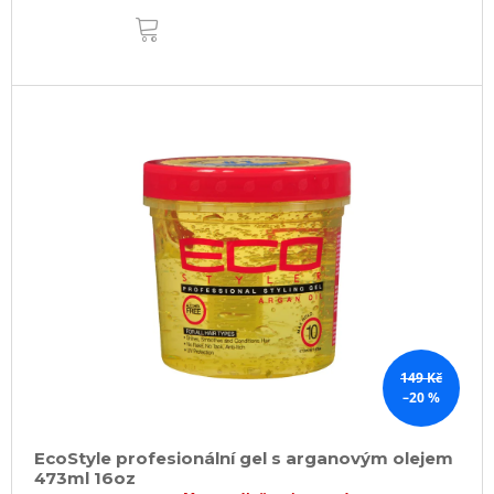
DO
KOŠÍKU
149 Kč
–20 %
EcoStyle profesionální gel s arganovým olejem
473ml 16oz