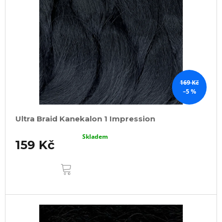
s
p
r
o
d
u
k
169 Kč
–5 %
t
ů
Ultra Braid Kanekalon 1 Impression
Skladem
159 Kč
DO
KOŠÍKU