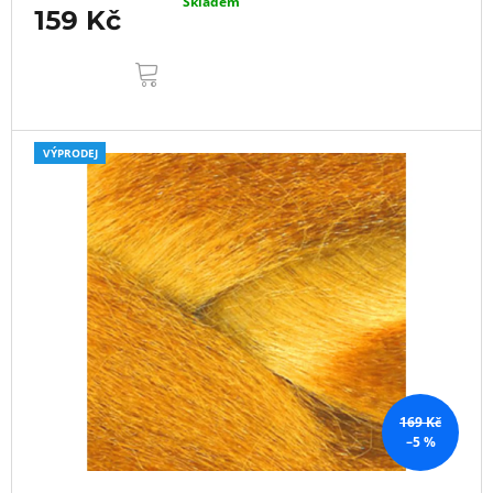
Skladem
159 Kč
DO
KOŠÍKU
VÝPRODEJ
169 Kč
–5 %