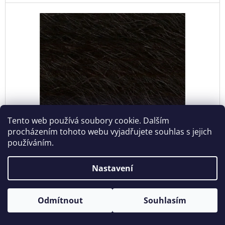
Tento web používá soubory cookie. Dalším
procházením tohoto webu vyjadřujete souhlas s jejich
používáním.
Nastavení
Ultra Braid Kanekalon 4 X-Pression original
Skladem
159 Kč
Odmítnout
Souhlasím
DO
KOŠÍKU