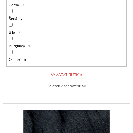
Černá
6
Šedá
7
Bílá
4
Burgundy
5
Ostatní
5
VYMAZAT FILTRY
Položek k zobrazení:
80
V
ý
p
i