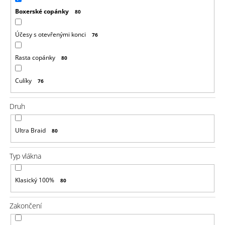
u
j
Boxerské copánky
80
e
m
Účesy s otevřenými konci
76
e
Rasta copánky
80
100%
EZ
KANEKALON
Culíky
76
4
105
Druh
Kč
Původně:
149
Ultra Braid
80
Kč
Typ vlákna
Klasický 100%
80
Zakončení