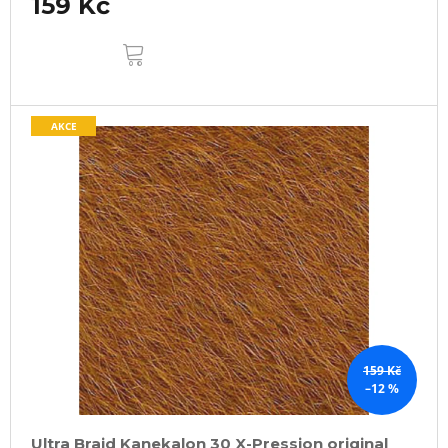
159 Kč
DO
KOŠÍKU
AKCE
159 Kč
–12 %
Ultra Braid Kanekalon 30 X-Pression original