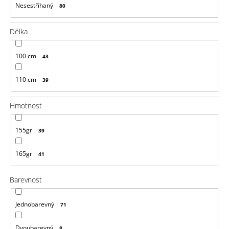
Nesestříhaný
80
Délka
100 cm
43
110 cm
39
Hmotnost
155gr
39
165gr
41
Barevnost
Jednobarevný
71
Dvoubarevný
8