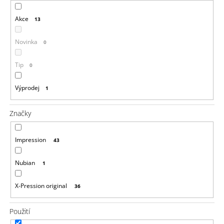
a
Akce
13
j
í
Novinka
0
t
?
Tip
0
Výprodej
1
Značky
HLEDAT
Impression
43
D
Nubian
1
o
p
o
X-Pression original
36
r
u
Použití
č