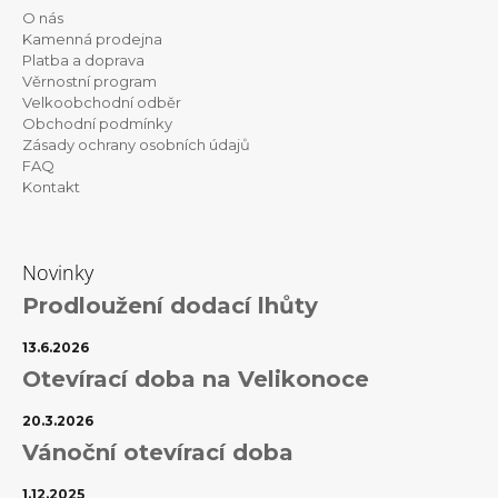
p
O nás
a
Kamenná prodejna
t
Platba a doprava
Věrnostní program
í
Velkoobchodní odběr
Obchodní podmínky
Zásady ochrany osobních údajů
FAQ
Kontakt
Novinky
Prodloužení dodací lhůty
13.6.2026
Otevírací doba na Velikonoce
20.3.2026
Vánoční otevírací doba
1.12.2025