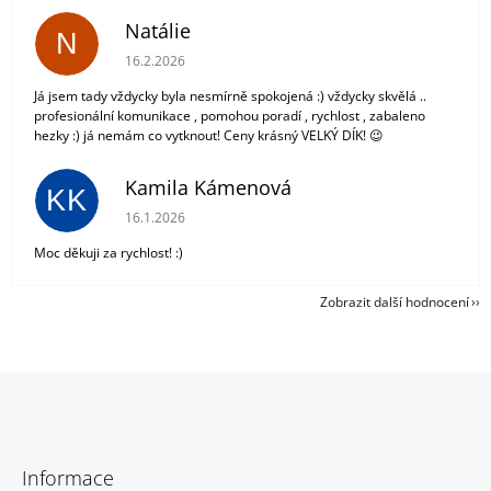
Natálie
N
Hodnocení obchodu je 5 z 5 hvězdiček.
16.2.2026
Já jsem tady vždycky byla nesmírně spokojená :) vždycky skvělá ..
profesionální komunikace , pomohou poradí , rychlost , zabaleno
hezky :) já nemám co vytknout! Ceny krásný VELKÝ DÍK! 😉
Kamila Kámenová
KK
Hodnocení obchodu je 5 z 5 hvězdiček.
16.1.2026
Moc děkuji za rychlost! :)
Zobrazit další hodnocení
Z
á
Informace