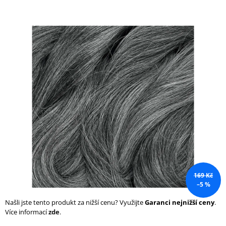
a
j
í
t
?
HLEDAT
D
o
169 Kč
p
–5 %
o
r
Našli jste tento produkt za nižší cenu? Využijte
Garanci nejnižší ceny
.
u
Více informací
zde
.
č