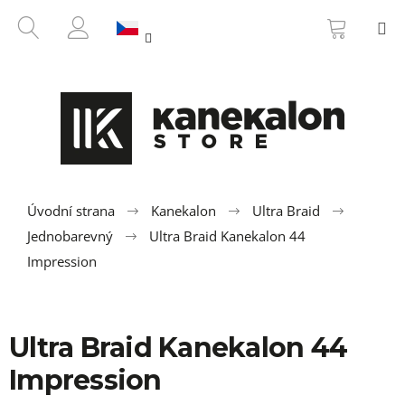
K
Přejít
NÁKUP
HLEDAT
M
na
KOŠÍK
o
ZPĚT
ZPĚT
obsah
PŘIHLÁŠENÍ
š
í
C
k
o
p
o
t
ř
Úvodní strana
Kanekalon
Ultra Braid
e
Jednobarevný
Ultra Braid Kanekalon 44
b
Impression
u
j
e
Ultra Braid Kanekalon 44
t
Impression
e
n