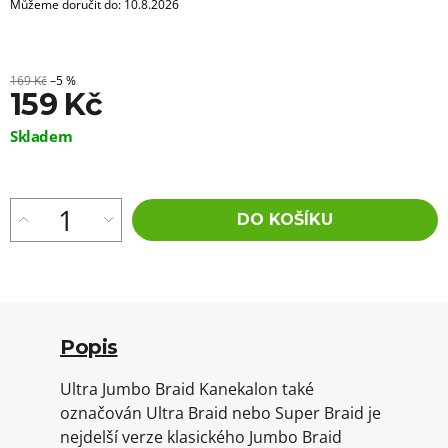
Můžeme doručit do:
10.8.2026
169 Kč
–5 %
159 Kč
Měrná
Skladem
cena:
DO KOŠÍKU
Popis
Ultra Jumbo Braid Kanekalon také
označován Ultra Braid nebo Super Braid je
nejdelší verze klasického Jumbo Braid