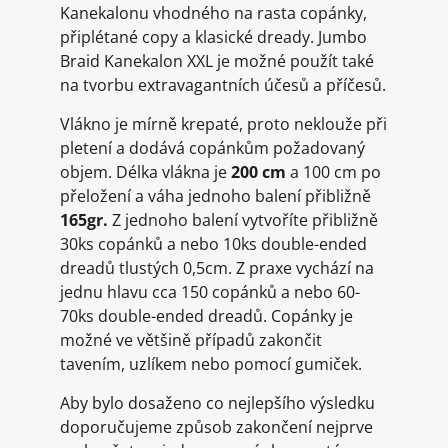
Kanekalonu vhodného na rasta copánky,
připlétané copy a klasické dready. Jumbo
Braid Kanekalon XXL je možné použít také
na tvorbu extravagantních účesů a příčesů.
Vlákno je mírně krepaté, proto neklouže při
pletení a dodává copánkům požadovaný
objem. Délka vlákna je
200 cm
a 100 cm po
přeložení a váha jednoho balení přibližně
165gr.
Z jednoho balení vytvoříte přibližně
30ks copánků a nebo 10ks double-ended
dreadů tlustých 0,5cm. Z praxe vychází na
jednu hlavu cca 150 copánků a nebo 60-
70ks double-ended dreadů. Copánky je
možné ve většině případů zakončit
tavením, uzlíkem nebo pomocí gumiček.
Aby bylo dosaženo co nejlepšího výsledku
doporučujeme způsob zakončení nejprve