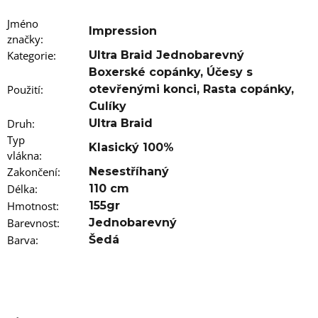
u
j
Jméno
e
Impression
značky
m
:
e
Kategorie
:
Ultra Braid Jednobarevný
Boxerské copánky
,
Účesy s
100%
Použití
:
otevřenými konci
,
Rasta copánky
,
EZ
Culíky
KANEKALON
1
Druh
:
Ultra Braid
Typ
105
Klasický 100%
Kč
vlákna
:
Původně:
Zakončení
:
Nesestříhaný
149
Kč
Délka
:
110 cm
Hmotnost
:
155gr
Barevnost
:
Jednobarevný
Barva
:
Šedá