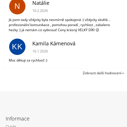
Natálie
N
Hodnocení obchodu je 5 z 5 hvězdiček.
16.2.2026
Já jsem tady vždycky byla nesmírně spokojená :) vždycky skvělá ..
profesionální komunikace , pomohou poradí , rychlost , zabaleno
hezky :) já nemám co vytknout! Ceny krásný VELKÝ DÍK! 😉
Kamila Kámenová
KK
Hodnocení obchodu je 5 z 5 hvězdiček.
16.1.2026
Moc děkuji za rychlost! :)
Zobrazit další hodnocení
Z
á
Informace
p
O nás