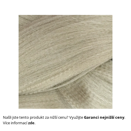
a
j
í
t
?
HLEDAT
D
o
p
o
r
Našli jste tento produkt za nižší cenu? Využijte
Garanci nejnižší ceny
.
u
Více informací
zde
.
č