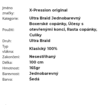
u
j
Jméno
e
X-Pression original
značky
m
:
e
Kategorie
:
Ultra Braid Jednobarevný
Boxerské copánky
,
Účesy s
100%
Použití
:
otevřenými konci
,
Rasta copánky
,
EZ
Culíky
KANEKALON
FR2PINK
Druh
:
Ultra Braid
Typ
89
Klasický 100%
Kč
vlákna
:
Původně:
Zakončení
:
Nesestříhaný
149
Kč
Délka
:
100 cm
Hmotnost
:
165gr
Barevnost
:
Jednobarevný
Barva
:
Šedá