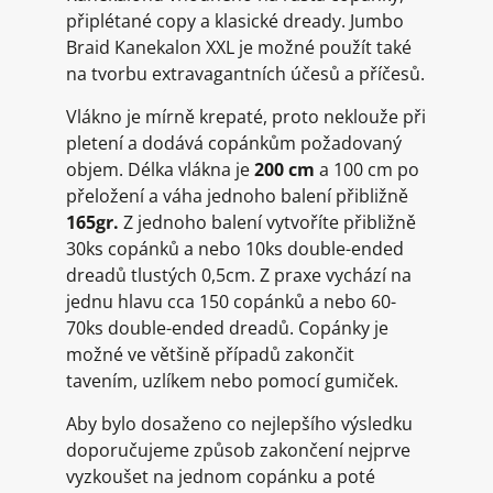
připlétané copy a klasické dready. Jumbo
Braid Kanekalon XXL je možné použít také
na tvorbu extravagantních účesů a příčesů.
Vlákno je mírně krepaté, proto neklouže při
pletení a dodává copánkům požadovaný
objem. Délka vlákna je
200 cm
a 100 cm po
přeložení a váha jednoho balení přibližně
165gr.
Z jednoho balení vytvoříte přibližně
30ks copánků a nebo 10ks double-ended
dreadů tlustých 0,5cm. Z praxe vychází na
jednu hlavu cca 150 copánků a nebo 60-
70ks double-ended dreadů. Copánky je
možné ve většině případů zakončit
tavením, uzlíkem nebo pomocí gumiček.
Aby bylo dosaženo co nejlepšího výsledku
doporučujeme způsob zakončení nejprve
vyzkoušet na jednom copánku a poté