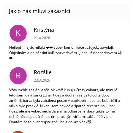
Kristýna
K
Hodnocení obchodu je 5 z 5 hvězdiček.
21.4.2026
Nejlepší, nejvíc miluju ❤️❤️ super komunikace , vždycky zavolají.
Objednám a do pár dní balík vyzvedávám . Jinde už neobednavam 🤗
❤️
Rozálie
R
Hodnocení obchodu je 3 z 5 hvězdiček.
23.3.2026
Vždy rychlé zaslání a vše ok když kupuju Crazy colours, ale minulé
léto jsem dala šanci Lunar tides a doufám že už to od té doby
změnili, barva byla zabalená pouze v papírovém obalu s bubl. fólii a
víčko bylo prasklé. Nikde jsem neviděla špatné recenze na Lunar
tides, ale mě vůbec nechytla ani na odbarvené vlasy takže to má
určitě něco společného s tím prasklým víčkem, takže 400 v pr...
Doufám že to budete/jste začli balit do krabiček😼