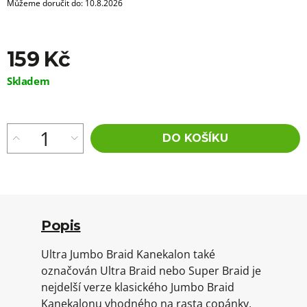
Můžeme doručit do:
10.8.2026
159 Kč
Měrná
Skladem
cena:
DO KOŠÍKU
Popis
Ultra Jumbo Braid Kanekalon také
označován Ultra Braid nebo Super Braid je
nejdelší verze klasického Jumbo Braid
Kanekalonu vhodného na rasta copánky,