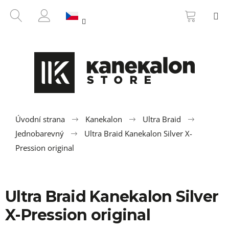
K
Přejít
NÁKUP
HLEDAT
M
na
KOŠÍK
o
ZPĚT
ZPĚT
obsah
PŘIHLÁŠENÍ
š
í
C
k
o
p
o
t
ř
Úvodní strana
Kanekalon
Ultra Braid
e
Jednobarevný
Ultra Braid Kanekalon Silver X-
b
Pression original
u
j
e
Ultra Braid Kanekalon Silver
t
X-Pression original
e
n