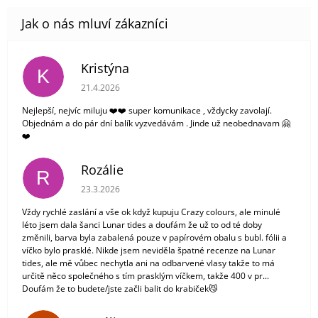
Kristýna
K
Hodnocení obchodu je 5 z 5 hvězdiček.
21.4.2026
Nejlepší, nejvíc miluju ❤️❤️ super komunikace , vždycky zavolají.
Objednám a do pár dní balík vyzvedávám . Jinde už neobednavam 🤗
❤️
Rozálie
R
Hodnocení obchodu je 3 z 5 hvězdiček.
23.3.2026
Vždy rychlé zaslání a vše ok když kupuju Crazy colours, ale minulé
léto jsem dala šanci Lunar tides a doufám že už to od té doby
změnili, barva byla zabalená pouze v papírovém obalu s bubl. fólii a
víčko bylo prasklé. Nikde jsem neviděla špatné recenze na Lunar
tides, ale mě vůbec nechytla ani na odbarvené vlasy takže to má
určitě něco společného s tím prasklým víčkem, takže 400 v pr...
Doufám že to budete/jste začli balit do krabiček😼