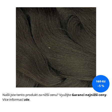
a
j
í
t
?
HLEDAT
D
169 Kč
o
–5 %
p
o
Našli jste tento produkt za nižší cenu? Využijte
Garanci nejnižší ceny
.
r
Více informací
zde
.
u
č