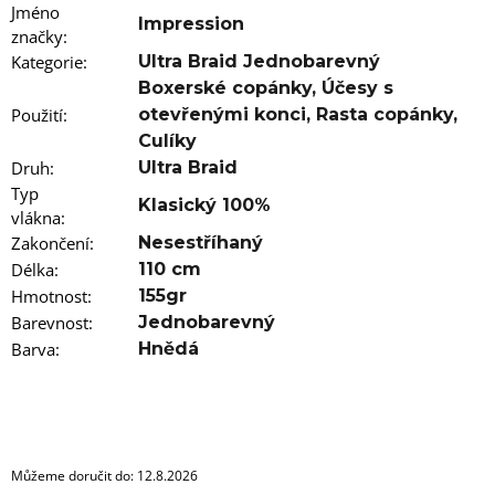
u
Jméno
j
Impression
značky
:
e
m
Kategorie
:
Ultra Braid Jednobarevný
e
Boxerské copánky
,
Účesy s
Použití
:
otevřenými konci
,
Rasta copánky
,
100%
Culíky
JUMBO
Druh
:
Ultra Braid
BRAID
KANEKALON
Typ
Klasický 100%
4
vlákna
:
SUPERBRAID
Zakončení
:
Nesestříhaný
99
Délka
:
110 cm
Kč
Původně:
Hmotnost
:
155gr
149
Barevnost
:
Jednobarevný
Kč
Barva
:
Hnědá
Můžeme doručit do:
12.8.2026