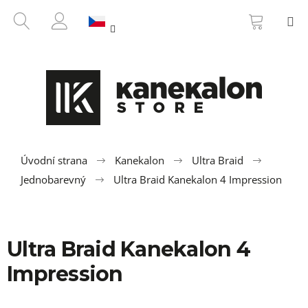
K
Přejít
NÁKUP
HLEDAT
M
na
KOŠÍK
o
ZPĚT
ZPĚT
obsah
PŘIHLÁŠENÍ
š
í
C
k
o
p
o
t
ř
Úvodní strana
Kanekalon
Ultra Braid
e
Jednobarevný
Ultra Braid Kanekalon 4 Impression
b
u
j
Ultra Braid Kanekalon 4
e
t
Impression
e
n