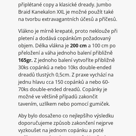
připlétané copy a klasické dready. Jumbo
Braid Kanekalon XXL je možné použít také
na tvorbu extravagantních účesů a příčesů.
Vlákno je mírně krepaté, proto neklouže při
pletení a dodává copánkům požadovaný
objem. Délka vlákna je
200 cm
a 100 cm po
přeložení a váha jednoho balení přibližně
165gr.
Z jednoho balení vytvoříte přibližně
30ks copánků a nebo 10ks double-ended
dreadů tlustých 0,5cm. Z praxe vychází na
jednu hlavu cca 150 copánků a nebo 60-
70ks double-ended dreadů. Copánky je
možné ve většině případů zakončit
tavením, uzlíkem nebo pomocí gumiček.
Aby bylo dosaženo co nejlepšího výsledku
doporučujeme způsob zakončení nejprve
vyzkoušet na jednom copánku a poté