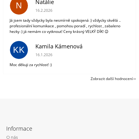
Natálie
N
Hodnocení obchodu je 5 z 5 hvězdiček.
16.2.2026
Já jsem tady vždycky byla nesmírně spokojená :) vždycky skvělá ..
profesionální komunikace , pomohou poradí , rychlost , zabaleno
hezky :) já nemám co vytknout! Ceny krásný VELKÝ DÍK! 😉
Kamila Kámenová
KK
Hodnocení obchodu je 5 z 5 hvězdiček.
16.1.2026
Moc děkuji za rychlost! :)
Zobrazit další hodnocení
Z
á
Informace
p
O nás