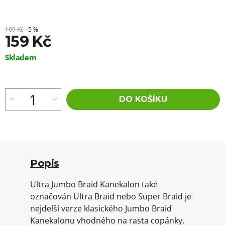
169 Kč
–5 %
159 Kč
Měrná
Skladem
cena:
DO KOŠÍKU
Popis
Ultra Jumbo Braid Kanekalon také
označován Ultra Braid nebo Super Braid je
nejdelší verze klasického Jumbo Braid
Kanekalonu vhodného na rasta copánky,