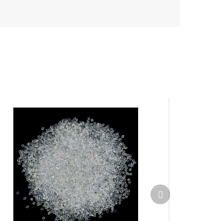
Další
produkt