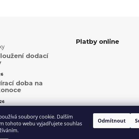
Platby online
ky
loužení dodací
y
26
írací doba na
konoce
26
ční otevírací doba
používá soubory cookie. Dalším
Odmítnout
S
5
m tohoto webu vyjadřujete souhlas
užíváním.