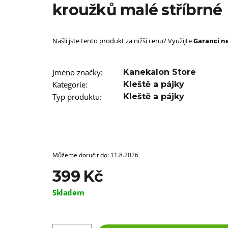
SUPERBRAID
kroužků malé stříbrné
99 Kč
Původně:
149 Kč
Našli jste tento produkt za nižší cenu? Využijte
Garanci ne
Jméno značky
:
Kanekalon Store
Kategorie
:
Kleště a pájky
Typ produktu
:
Kleště a pájky
Můžeme doručit do:
11.8.2026
399 Kč
Měrná
Skladem
cena: