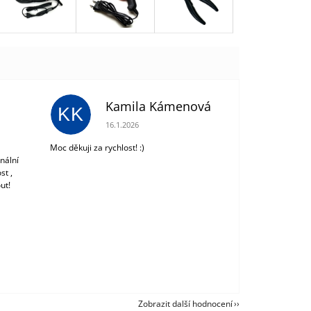
Kamila Kámenová
KK
 z 5 hvězdiček.
Hodnocení obchodu je 5 z 5 hvězdiček.
16.1.2026
Moc děkuji za rychlost! :)
nální
st ,
ut!
Zobrazit další hodnocení