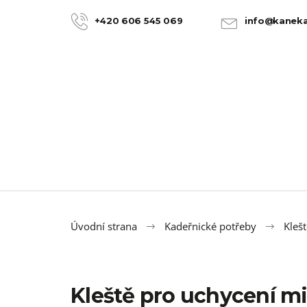
K
Přejít
na
o
+420 606 545 069
info@kaneka
ZPĚT
ZPĚT
obsah
DO
DO
š
OBCHODU
OBCHODU
í
k
Úvodní strana
Kadeřnické potřeby
Klešt
Kleště pro uchycení mi
100% JUMBO BRAID KANEKALON 22