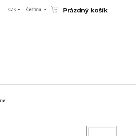
NÁKUPNÍ
T
KOŠÍK
CZK
Čeština
Prázdný košík
ŘIHLÁŠENÍ
rné
Následující
AID KANEKALON 1