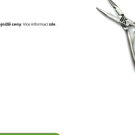
SUPERBRAID
105 Kč
Původně:
149 Kč
99 Kč
Původně:
149 K
jnižší ceny
. Více informací
zde
.