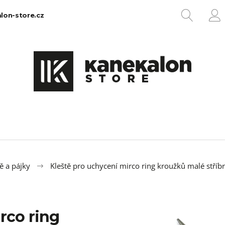
HLEDA
lon-store.cz
P
Co potřebujete najít?
HLEDAT
Doporučujeme
ě a pájky
Kleště pro uchycení mirco ring kroužků malé stříb
rco ring
100% EZ KANEKALON 1
100% JUMBO BR