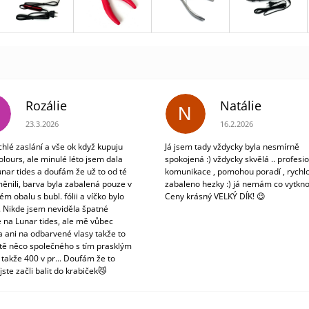
Rozálie
Natálie
N
Hodnocení obchodu je 3 z 5 hvězdiček.
Hodnocení obchodu je 5
23.3.2026
16.2.2026
chlé zaslání a vše ok když kupuju
Já jsem tady vždycky byla nesmírně
olours, ale minulé léto jsem dala
spokojená :) vždycky skvělá .. profesio
unar tides a doufám že už to od té
komunikace , pomohou poradí , rychlo
ěnili, barva byla zabalená pouze v
zabaleno hezky :) já nemám co vytkno
m obalu s bubl. fólii a víčko bylo
Ceny krásný VELKÝ DÍK! 😉
. Nikde jsem neviděla špatné
 na Lunar tides, ale mě vůbec
a ani na odbarvené vlasy takže to
tě něco společného s tím prasklým
 takže 400 v pr... Doufám že to
jste začli balit do krabiček😼