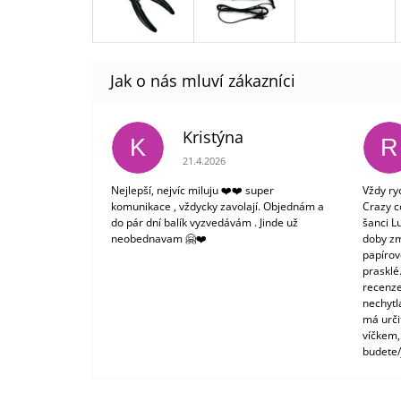
Kristýna
K
R
Hodnocení obchodu je 5 z 5 hvězdiček.
21.4.2026
Nejlepší, nejvíc miluju ❤️❤️ super
Vždy ry
komunikace , vždycky zavolají. Objednám a
Crazy c
do pár dní balík vyzvedávám . Jinde už
šanci L
neobednavam 🤗❤️
doby zm
papírové
prasklé
recenze
nechytl
má urči
víčkem,
budete/