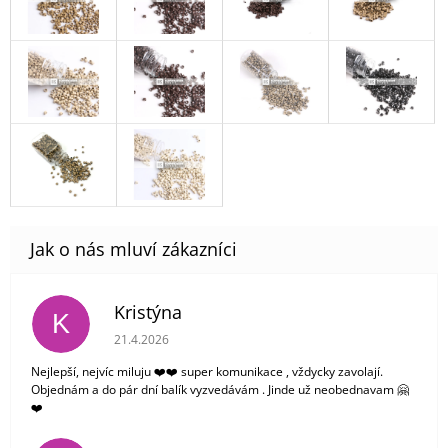
Kristýna
K
Hodnocení obchodu je 5 z 5 hvězdiček.
21.4.2026
Nejlepší, nejvíc miluju ❤️❤️ super komunikace , vždycky zavolají.
Objednám a do pár dní balík vyzvedávám . Jinde už neobednavam 🤗
❤️