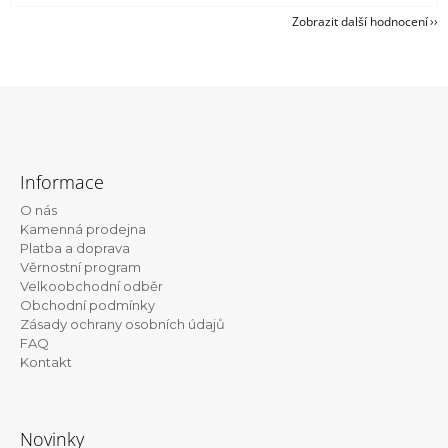
Zobrazit další hodnocení
Z
á
Informace
p
O nás
a
Kamenná prodejna
t
Platba a doprava
Věrnostní program
í
Velkoobchodní odběr
Obchodní podmínky
Zásady ochrany osobních údajů
FAQ
Kontakt
Novinky