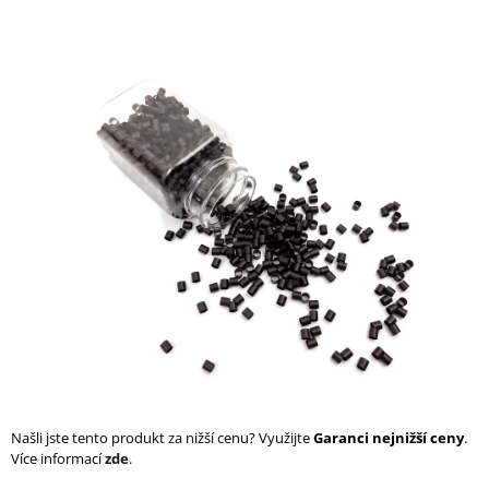
a
j
í
t
?
HLEDAT
D
o
p
o
r
Našli jste tento produkt za nižší cenu? Využijte
Garanci nejnižší ceny
.
u
Více informací
zde
.
č