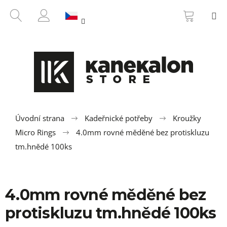
K
Přejít
NÁKUP
HLEDAT
M
na
KOŠÍK
o
ZPĚT
ZPĚT
obsah
PŘIHLÁŠENÍ
š
í
C
k
o
p
o
t
ř
Úvodní strana
Kadeřnické potřeby
Kroužky
e
Micro Rings
4.0mm rovné měděné bez protiskluzu
b
tm.hnědé 100ks
u
j
e
4.0mm rovné měděné bez
t
protiskluzu tm.hnědé 100ks
e
n