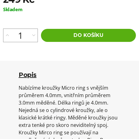
Měrná
Skladem
cena:
DO KOŠÍKU
Popis
Nabízíme kroužky Micro ring s vnějším
průměrem 4.0mm, vnitřním průměrem
3.0mm měděné. Délka ringů je 4.0mm.
Nejedná se o cylindrové kroužky, ale o
klasické krátké ringy. Měděné kroužky jsou
extra tenké pro skoro neviditelný spoj.
Kroužky Mirco ring se používají na