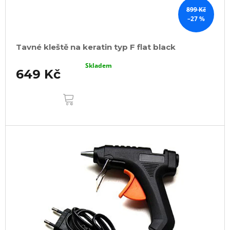
899 Kč
–27 %
Tavné kleště na keratin typ F flat black
Skladem
649 Kč
DO
KOŠÍKU