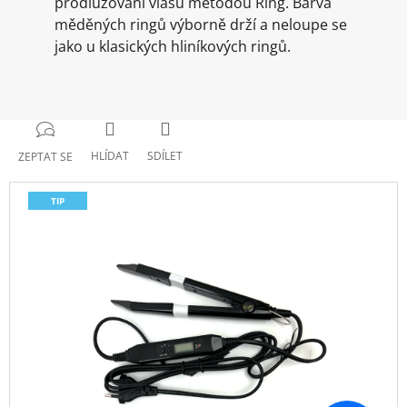
prodlužování vlasů metodou Ring. Barva
měděných ringů výborně drží a neloupe se
jako u klasických hliníkových ringů.
HLÍDAT
SDÍLET
ZEPTAT SE
TIP