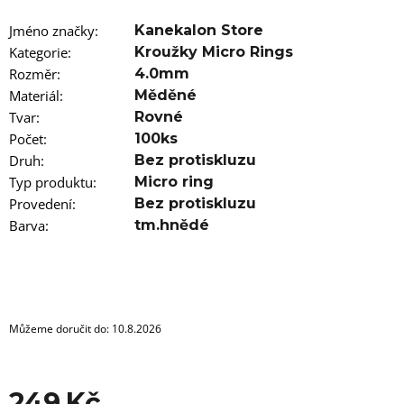
u
j
Jméno značky
:
Kanekalon Store
e
m
Kategorie
:
Kroužky Micro Rings
e
Rozměr
:
4.0mm
Materiál
:
Měděné
100%
Tvar
:
Rovné
JUMBO
Počet
BRAID
:
100ks
KANEKALON
Druh
:
Bez protiskluzu
22
Typ produktu
:
Micro ring
SUPERBRAID
Provedení
:
Bez protiskluzu
99
Kč
Barva
:
tm.hnědé
Původně:
149
Kč
Můžeme doručit do:
10.8.2026
249 Kč