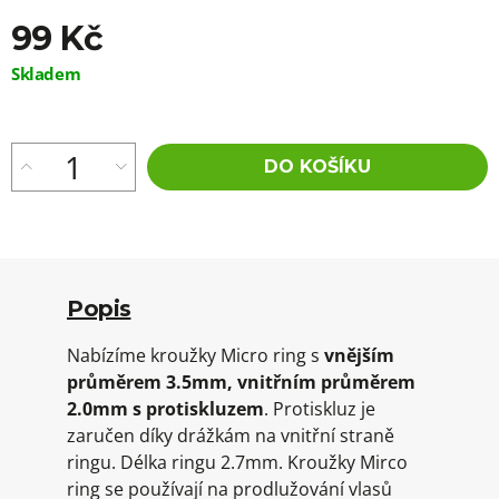
99 Kč
Měrná
Skladem
cena:
DO KOŠÍKU
Popis
Nabízíme kroužky Micro ring s
vnějším
průměrem 3.5mm, vnitřním průměrem
2.0mm s protiskluzem
. Protiskluz je
zaručen díky drážkám na vnitřní straně
ringu. Délka ringu 2.7mm. Kroužky Mirco
ring se používají na prodlužování vlasů