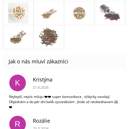
Kristýna
K
Hodnocení obchodu je 5 z 5 hvězdiček.
21.4.2026
Nejlepší, nejvíc miluju ❤️❤️ super komunikace , vždycky zavolají.
Objednám a do pár dní balík vyzvedávám . Jinde už neobednavam 🤗
❤️
Rozálie
R
Hodnocení obchodu je 3 z 5 hvězdiček.
23.3.2026