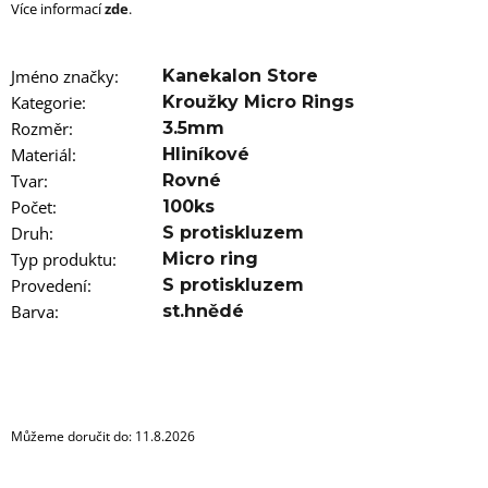
u
Více informací
zde
.
j
e
m
Jméno značky
:
Kanekalon Store
e
Kategorie
:
Kroužky Micro Rings
Rozměr
:
3.5mm
100%
EZ
Materiál
:
Hliníkové
KANEKALON
Tvar
:
Rovné
FR6B
Počet
:
100ks
89
Druh
Kč
:
S protiskluzem
Původně:
Typ produktu
:
Micro ring
149
Provedení
:
S protiskluzem
Kč
Barva
:
st.hnědé
Můžeme doručit do:
11.8.2026