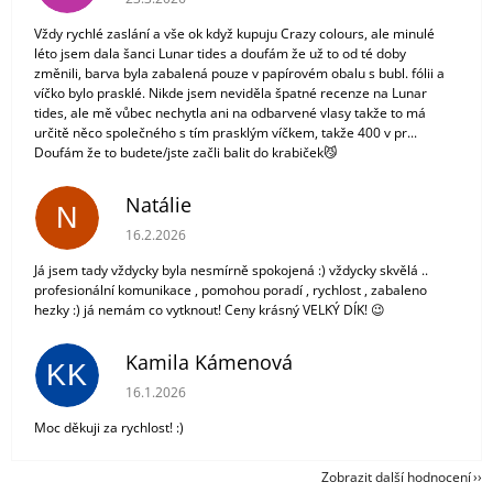
Vždy rychlé zaslání a vše ok když kupuju Crazy colours, ale minulé
léto jsem dala šanci Lunar tides a doufám že už to od té doby
změnili, barva byla zabalená pouze v papírovém obalu s bubl. fólii a
víčko bylo prasklé. Nikde jsem neviděla špatné recenze na Lunar
tides, ale mě vůbec nechytla ani na odbarvené vlasy takže to má
určitě něco společného s tím prasklým víčkem, takže 400 v pr...
Doufám že to budete/jste začli balit do krabiček😼
Natálie
N
Hodnocení obchodu je 5 z 5 hvězdiček.
16.2.2026
Já jsem tady vždycky byla nesmírně spokojená :) vždycky skvělá ..
profesionální komunikace , pomohou poradí , rychlost , zabaleno
hezky :) já nemám co vytknout! Ceny krásný VELKÝ DÍK! 😉
Kamila Kámenová
KK
Hodnocení obchodu je 5 z 5 hvězdiček.
16.1.2026
Moc děkuji za rychlost! :)
Zobrazit další hodnocení