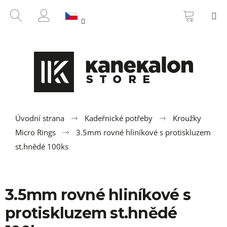
K
Přejít
NÁKUP
HLEDAT
M
na
KOŠÍK
o
ZPĚT
ZPĚT
obsah
PŘIHLÁŠENÍ
š
í
C
k
o
p
o
t
ř
Úvodní strana
Kadeřnické potřeby
Kroužky
e
Micro Rings
3.5mm rovné hliníkové s protiskluzem
b
st.hnědé 100ks
u
j
e
3.5mm rovné hliníkové s
t
protiskluzem st.hnědé
e
n