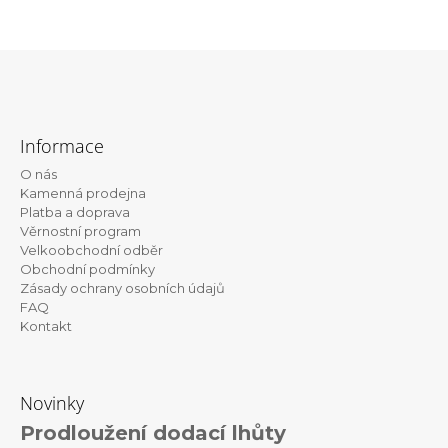
Z
á
Informace
p
O nás
a
Kamenná prodejna
t
Platba a doprava
Věrnostní program
í
Velkoobchodní odběr
Obchodní podmínky
Zásady ochrany osobních údajů
FAQ
Kontakt
Novinky
Prodloužení dodací lhůty