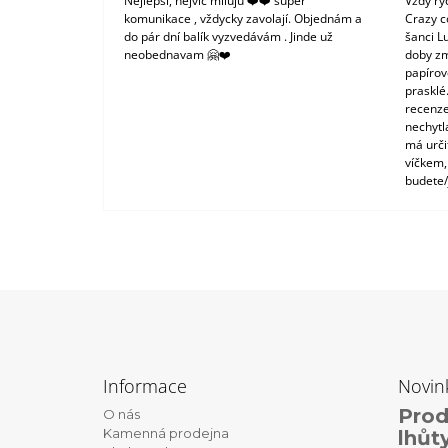
Nejlepší, nejvíc miluju ❤️❤️ super
Vždy ry
komunikace , vždycky zavolají. Objednám a
Crazy c
do pár dní balík vyzvedávám . Jinde už
šanci L
neobednavam 🤗❤️
doby zm
papírové
prasklé
recenze
nechytl
má urči
víčkem,
budete/
Z
á
Informace
Novin
p
Prod
O nás
a
Kamenná prodejna
lhůt