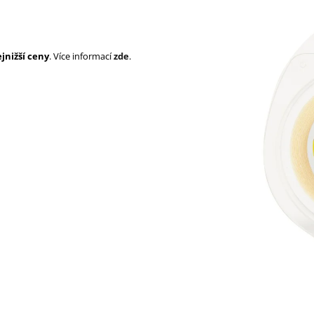
SUPERBRAID
105 Kč
Původně:
149 Kč
99 Kč
Původně:
149 K
jnižší ceny
. Více informací
zde
.