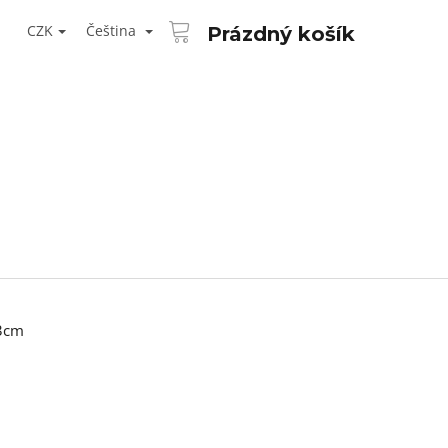
NÁKUPNÍ
T
KOŠÍK
CZK
Čeština
Prázdný košík
ŘIHLÁŠENÍ
,3cm
Následující
AID KANEKALON 1