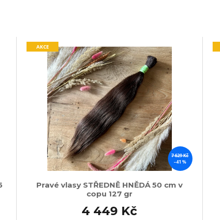
AKCE
7 629 Kč
–41 %
5
Pravé vlasy STŘEDNĚ HNĚDÁ 50 cm v
copu 127 gr
4 449 Kč