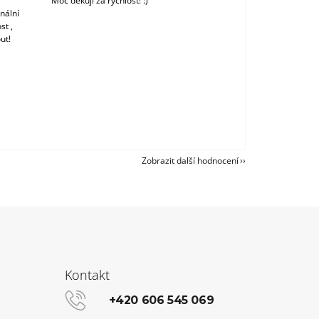
Moc děkuji za rychlost! :)
nální
st ,
ut!
Zobrazit další hodnocení
Kontakt
+420 606 545 069