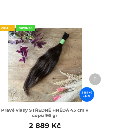
AKCE
NOVINKA
Další
produkt
5 189 Kč
–44 %
Pravé vlasy STŘEDNĚ HNĚDÁ 45 cm v
copu 96 gr
2 889 Kč