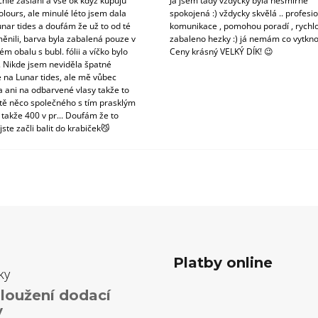
chlé zaslání a vše ok když kupuju
Já jsem tady vždycky byla nesmírně
olours, ale minulé léto jsem dala
spokojená :) vždycky skvělá .. profesio
unar tides a doufám že už to od té
komunikace , pomohou poradí , rychlo
ěnili, barva byla zabalená pouze v
zabaleno hezky :) já nemám co vytkno
m obalu s bubl. fólii a víčko bylo
Ceny krásný VELKÝ DÍK! 😉
. Nikde jsem neviděla špatné
 na Lunar tides, ale mě vůbec
a ani na odbarvené vlasy takže to
tě něco společného s tím prasklým
 takže 400 v pr... Doufám že to
jste začli balit do krabiček😼
Platby online
ky
loužení dodací
y