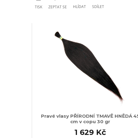
HLÍDAT
SDÍLET
TISK
ZEPTAT SE
Pravé vlasy PŘÍRODNÍ TMAVĚ HNĚDÁ 4
cm v copu 30 gr
1 629 Kč