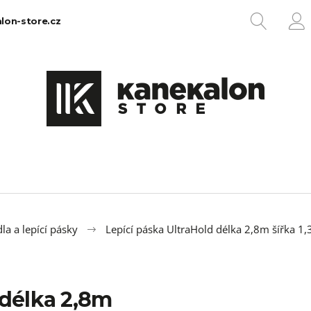
HLEDA
lon-store.cz
P
Co potřebujete najít?
HLEDAT
Doporučujeme
la a lepící pásky
Lepící páska UltraHold délka 2,8m šířka 1
 délka 2,8m
100% EZ KANEKALON 1
100% JUMBO BR