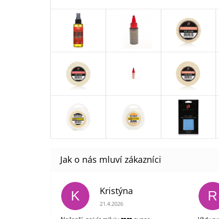
Kristýna
K
R
Hodnocení obchodu je 5 z 5 hvězdiček.
21.4.2026