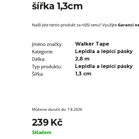
SUPERBRAID
šířka 1,3cm
99 Kč
Původně:
149 Kč
Našli jste tento produkt za nižší cenu? Využijte
Garanci ne
Jméno značky
:
Walker Tape
Kategorie
:
Lepidla a lepící pásky
Délka
:
2,8 m
Typ produktu
:
Lepidla a lepící pásky
Šířka
:
1,3 cm
Můžeme doručit do:
7.8.2026
239 Kč
Měrná
Skladem
cena: