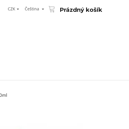
NÁKUPNÍ
T
KOŠÍK
CZK
Čeština
Prázdný košík
ŘIHLÁŠENÍ
30ml
Následující
AID KANEKALON 1