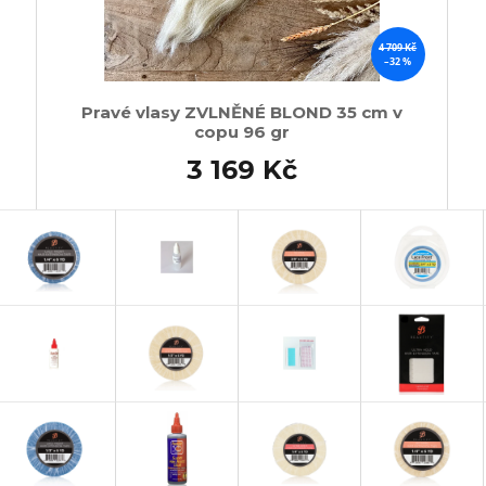
4 709 Kč
–32 %
Pravé vlasy ZVLNĚNÉ BLOND 35 cm v
copu 96 gr
3 169 Kč