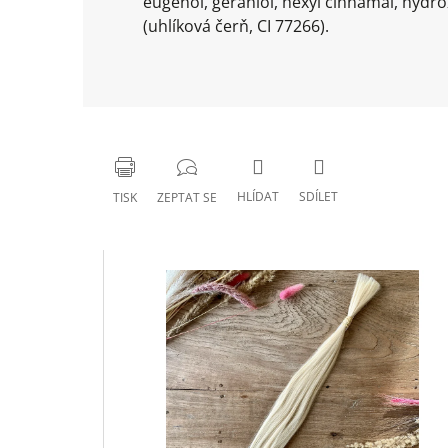
eugenol, geraniol, hexyl cinnamal, hydro
(uhlíková čerň, CI 77266).
HLÍDAT
SDÍLET
TISK
ZEPTAT SE