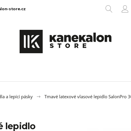
HLEDA
lon-store.cz
P
Co potřebujete najít?
HLEDAT
Doporučujeme
la a lepící pásky
Tmavé latexové vlasové lepidlo SalonPro 
 lepidlo
100% EZ KANEKALON 1
100% JUMBO BR