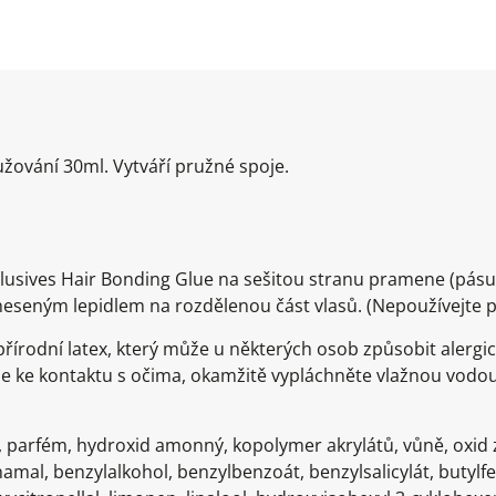
užování 30ml. Vytváří pružné spoje.
clusives Hair Bonding Glue na sešitou stranu pramene (pásu 
aneseným lepidlem na rozdělenou část vlasů. (Nepoužívejte 
řírodní latex, který může u některých osob způsobit alergi
jde ke kontaktu s očima, okamžitě vypláchněte vlažnou vo
, parfém, hydroxid amonný, kopolymer akrylátů, vůně, oxid 
amal, benzylalkohol, benzylbenzoát, benzylsalicylát, butylfe