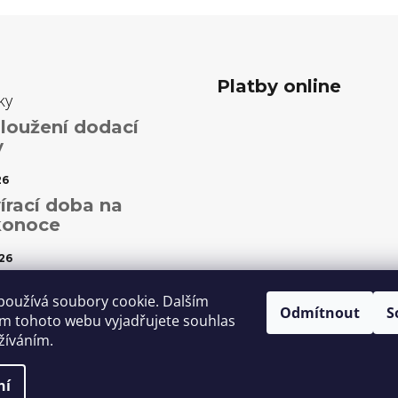
Platby online
ky
loužení dodací
y
26
írací doba na
konoce
26
ční otevírací doba
používá soubory cookie. Dalším
Odmítnout
S
5
m tohoto webu vyjadřujete souhlas
užíváním.
ní
it nastavení cookies