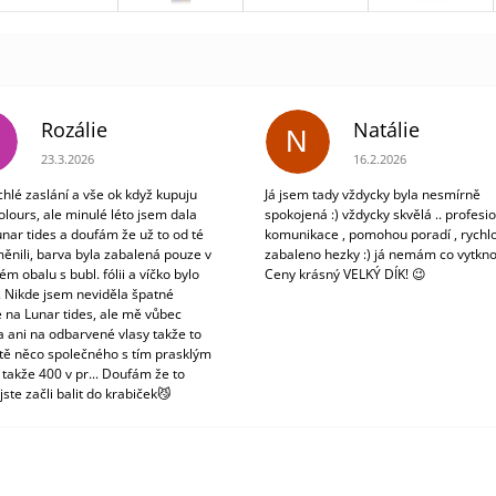
Rozálie
Natálie
N
Hodnocení obchodu je 3 z 5 hvězdiček.
Hodnocení obchodu je 5
23.3.2026
16.2.2026
chlé zaslání a vše ok když kupuju
Já jsem tady vždycky byla nesmírně
olours, ale minulé léto jsem dala
spokojená :) vždycky skvělá .. profesio
unar tides a doufám že už to od té
komunikace , pomohou poradí , rychlo
ěnili, barva byla zabalená pouze v
zabaleno hezky :) já nemám co vytkno
m obalu s bubl. fólii a víčko bylo
Ceny krásný VELKÝ DÍK! 😉
. Nikde jsem neviděla špatné
 na Lunar tides, ale mě vůbec
a ani na odbarvené vlasy takže to
tě něco společného s tím prasklým
 takže 400 v pr... Doufám že to
jste začli balit do krabiček😼