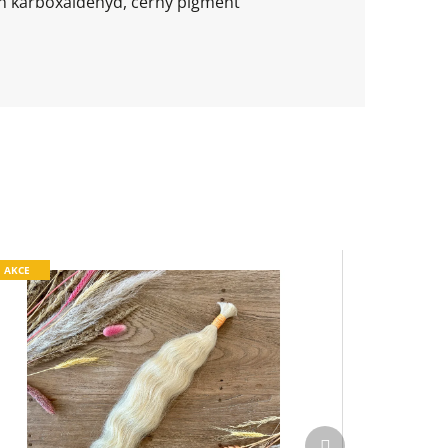
xen karboxaldehyd, černý pigment
AKCE
Další