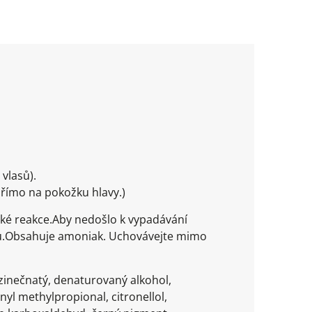
vlasů).
přímo na pokožku hlavy.)
cké reakce.Aby nedošlo k vypadávání
dou.Obsahuje amoniak. Uchovávejte mimo
zinečnatý, denaturovaný alkohol,
nyl methylpropional, citronellol,