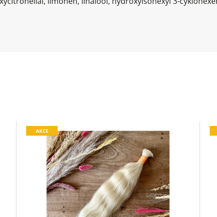
xycitronellal, limonen, linalool, hydroxyisohexyl 3-cyklohe
AKCE