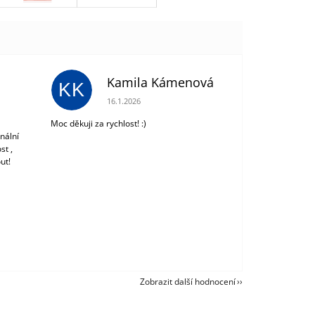
Kamila Kámenová
KK
 z 5 hvězdiček.
Hodnocení obchodu je 5 z 5 hvězdiček.
16.1.2026
Moc děkuji za rychlost! :)
nální
st ,
ut!
Zobrazit další hodnocení