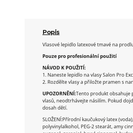
Popis
Vlasové lepidlo latexové tmavé na prodl
Pouze pro profesionální použití
NÁVOD K POUŽITÍ:
1. Naneste lepidlo na vlasy Salon Pro Ex
2. Rozdělte vlasy a přiložte pramen s n
UPOZORNĚNÍ:
Tento produkt obsahuje p
vlasů, neodtrhávejte násilím. Pokud do
dosah dětí.
SLOŽENÍ:Přírodní kaučukový latex (voda)
polyvinylalkohol, PEG-2 stearát, amy cinn