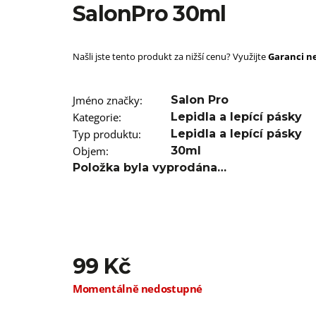
SUPERBRAID
SalonPro 30ml
99 Kč
Původně:
149 Kč
Našli jste tento produkt za nižší cenu? Využijte
Garanci ne
Jméno značky
:
Salon Pro
Kategorie
:
Lepidla a lepící pásky
Typ produktu
:
Lepidla a lepící pásky
Objem
:
30ml
Položka byla vyprodána…
99 Kč
Měrná
Momentálně nedostupné
cena: