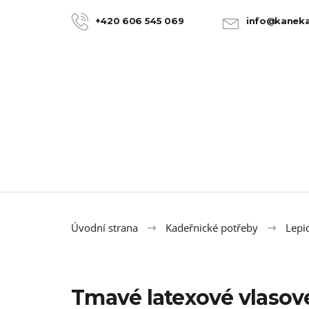
K
Přejít
na
o
+420 606 545 069
info@kaneka
ZPĚT
ZPĚT
obsah
DO
DO
š
OBCHODU
OBCHODU
í
k
Úvodní strana
Kadeřnické potřeby
Lepid
Tmavé latexové vlasové
100% JUMBO BRAID KANEKALON 22