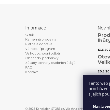
Z
á
Informace
Novin
p
Prod
O nás
a
Kamenná prodejna
lhůt
t
Platba a doprava
Věrnostní program
í
13.6.20
Velkoobchodní odběr
Otev
Obchodní podmínky
Veli
Zásady ochrany osobních údajů
FAQ
20.3.20
Kontakt
Váno
Tento web 
1.12.202
procházení
s jejich po
Nastave
© 2026 Kanekalon-STORE.cz. Všechna práva vyhrazena.
Uprav