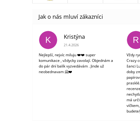
Kristýna
K
R
Hodnocení obchodu je 5 z 5 hvězdiček.
21.4.2026
Nejlepší, nejvíc miluju ❤️❤️ super
Vždy ry
komunikace , vždycky zavolají. Objednám a
Crazy c
do pár dní balík vyzvedávám . Jinde už
šanci L
neobednavam 🤗❤️
doby zm
papírové
prasklé
recenze
nechytl
má urči
víčkem,
budete/