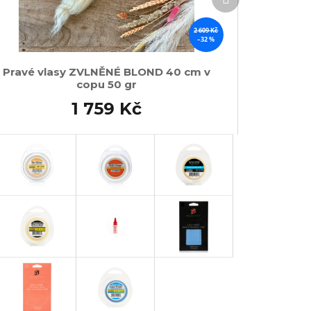
produkt
2 609 Kč
–32 %
Pravé vlasy ZVLNĚNÉ BLOND 40 cm v
copu 50 gr
1 759 Kč