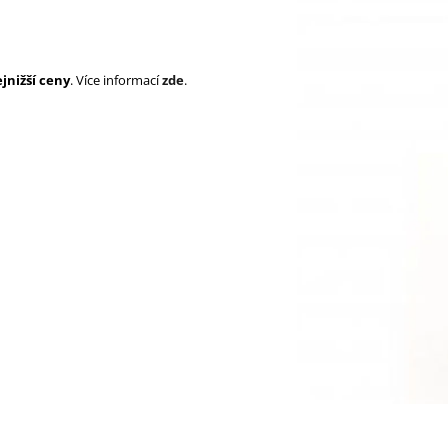
SUPERBRAID
105 Kč
Původně:
149 Kč
99 Kč
Původně:
149 K
jnižší ceny
. Více informací
zde
.